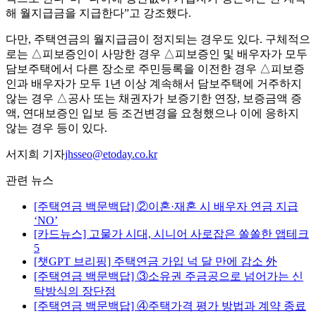
해 월지급금을 지급한다”고 강조했다.
다만, 주택연금의 월지급금이 정지되는 경우도 있다. 구체적으
로는 △피보증인이 사망한 경우 △피보증인 및 배우자가 모두
담보주택에서 다른 장소로 주민등록을 이전한 경우 △피보증
인과 배우자가 모두 1년 이상 계속해서 담보주택에 거주하지
않는 경우 △공사 또는 채권자가 보증기한 연장, 보증금액 증
액, 연대보증인 입보 등 조건변경을 요청했으나 이에 응하지
않는 경우 등이 있다.
서지희 기자
jhsseo@etoday.co.kr
관련 뉴스
[주택연금 백문백답] ②이혼·재혼 시 배우자 연금 지급
‘NO’
[카드뉴스] 고물가 시대, 시니어 사로잡은 쏠쏠한 앱테크
5
[챗GPT 브리핑] 주택연금 가입 넉 달 만에 감소 外
[주택연금 백문백답] ③소유권 주금공으로 넘어가는 신
탁방식의 장단점
[주택연금 백문백답] ④주택가격 평가 방법과 계약 종료