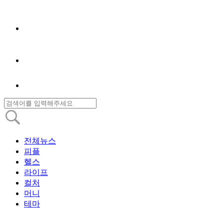
전체뉴스
피플
헬스
라이프
컬처
머니
테마