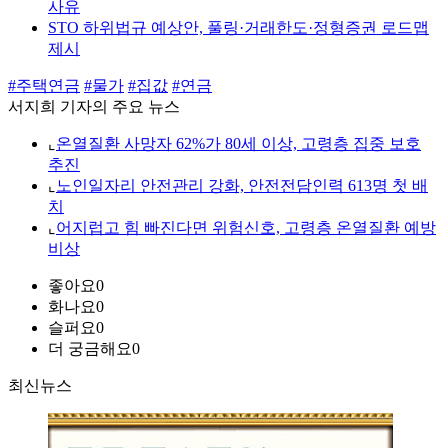
사유
STO 하위법규 예상안, 풀링·거래한도·정형증권 로드맵
제시
#주택연금
#물가
#집값
#연금
서지희 기자의 주요 뉴스
⌞
온열질환 사망자 62%가 80세 이상, 고령층 집중 보호
추진
⌞
노인일자리 안전관리 강화, 안전전담인력 613명 첫 배
치
⌞
어지럽고 힘 빠진다면 위험신호, 고령층 온열질환 예방
비상
좋아요
0
화나요
0
슬퍼요
0
더 궁금해요
0
최신뉴스