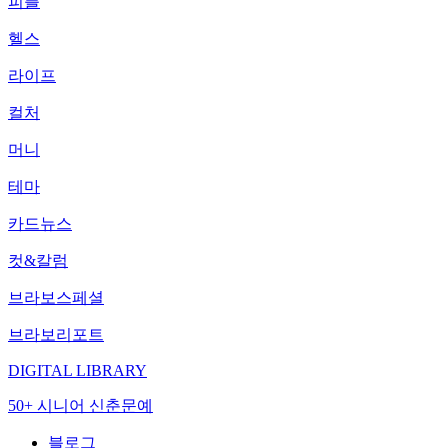
피플
헬스
라이프
컬처
머니
테마
카드뉴스
컷&칼럼
브라보스페셜
브라보리포트
DIGITAL LIBRARY
50+ 시니어 신춘문예
블로그