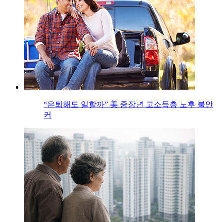
“은퇴해도 일할까” 美 중장년 고소득층 노후 불안
커