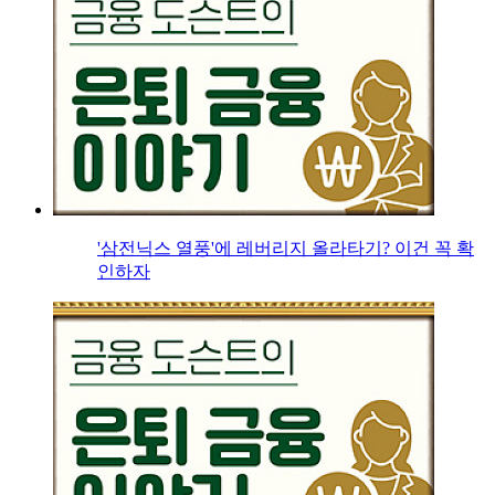
'삼전닉스 열풍'에 레버리지 올라타기? 이건 꼭 확
인하자