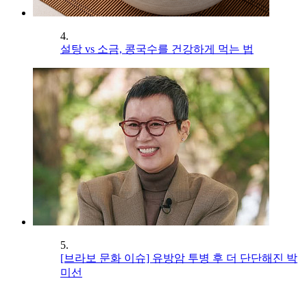
4.
설탕 vs 소금, 콩국수를 건강하게 먹는 법
5.
[브라보 문화 이슈] 유방암 투병 후 더 단단해진 박
미선