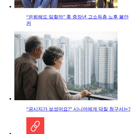
“은퇴해도 일할까” 美 중장년 고소득층 노후 불안
커
“공시지가 보셨어요?” 시니어에게 닥칠 청구서는?