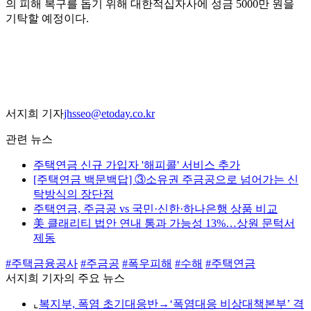
의 피해 복구를 돕기 위해 대한적십자사에 성금 5000만 원을
기탁할 예정이다.
서지희 기자
jhsseo@etoday.co.kr
관련 뉴스
주택연금 신규 가입자 '해피콜' 서비스 추가
[주택연금 백문백답] ③소유권 주금공으로 넘어가는 신
탁방식의 장단점
주택연금, 주금공 vs 국민·신한·하나은행 상품 비교
美 클래리티 법안 연내 통과 가능성 13%…상원 문턱서
제동
#주택금융공사
#주금공
#폭우피해
#수해
#주택연금
서지희 기자의 주요 뉴스
⌞
복지부, 폭염 초기대응반→‘폭염대응 비상대책본부’ 격