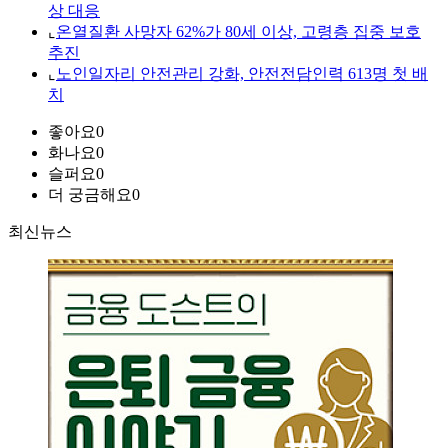
상 대응
⌞
온열질환 사망자 62%가 80세 이상, 고령층 집중 보호
추진
⌞
노인일자리 안전관리 강화, 안전전담인력 613명 첫 배
치
좋아요
0
화나요
0
슬퍼요
0
더 궁금해요
0
최신뉴스