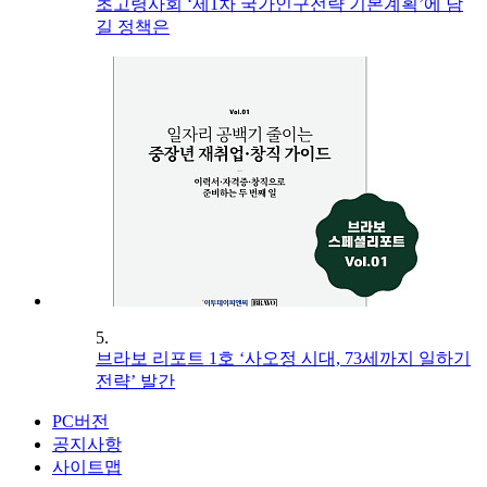
초고령사회 ‘제1차 국가인구전략 기본계획’에 담
길 정책은
5.
브라보 리포트 1호 ‘사오정 시대, 73세까지 일하기
전략’ 발간
PC버전
공지사항
사이트맵