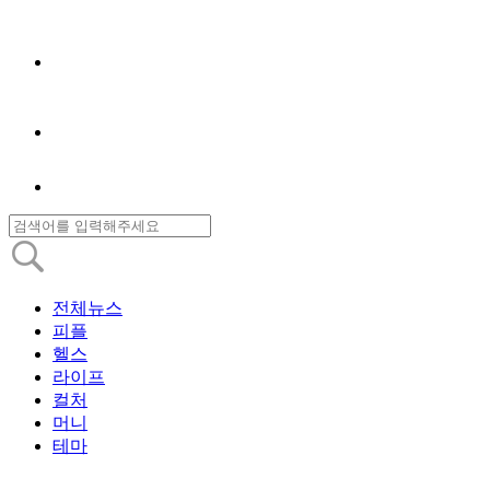
전체뉴스
피플
헬스
라이프
컬처
머니
테마