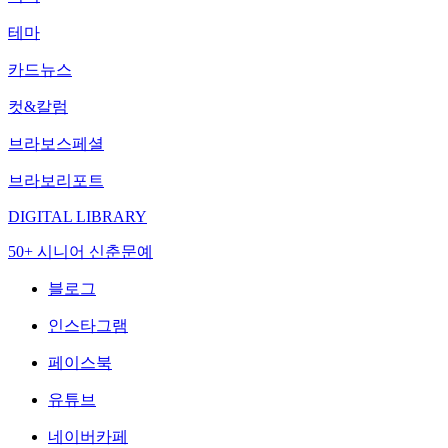
테마
카드뉴스
컷&칼럼
브라보스페셜
브라보리포트
DIGITAL LIBRARY
50+ 시니어 신춘문예
블로그
인스타그램
페이스북
유튜브
네이버카페