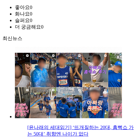
좋아요
0
화나요
0
슬퍼요
0
더 궁금해요
0
최신뉴스
[윤나래의 세대읽기] ‘뜨개질하는 20대, 흠뻑쇼 가
는 50대’ 취향엔 나이가 없다