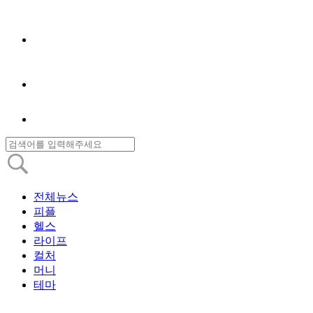
전체뉴스
피플
헬스
라이프
컬처
머니
테마