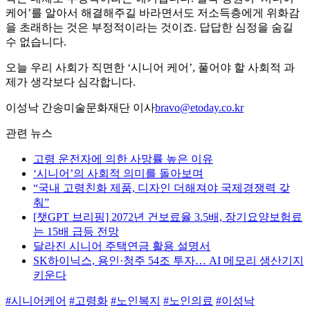
케어’를 알아서 해결해주길 바라면서도 저소득층에게 위화감
을 초래하는 것은 부정적이라는 것이죠. 답답한 심정을 숨길
수 없습니다.
오늘 우리 사회가 직면한 ‘시니어 케어’, 풀어야 할 사회적 과
제가 생각보다 심각합니다.
이성낙 간송미술문화재단 이사
bravo@etoday.co.kr
관련 뉴스
고령 운전자에 의한 사망률 높은 이유
‘시니어’의 사회적 의미를 돌아보며
“국내 고령친화 제품, 디자인 더해져야 국제경쟁력 갖
춰”
[챗GPT 브리핑] 2072년 건보료율 3.5배, 장기요양보험료
는 15배 급등 전망
달라진 시니어 주택연금 활용 설명서
SK하이닉스, 용인·청주 54조 투자… AI 메모리 생산기지
키운다
#시니어케어
#고령화
#노인복지
#노인의료
#이성낙