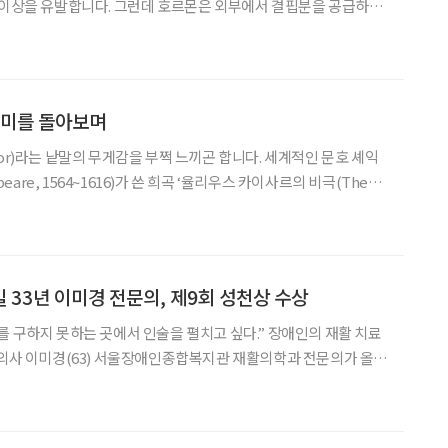
 이상을 유발합니다. 그런데 호르몬은 외부에서 결핍분을 공급하기
체 내에서 생성해야 하기 때문입니다. 반면 우리 몸은 비타민
니다. 한 예로 비타민 A가 부족하면 야맹증(夜盲症
의미를 돌아보며
는 낱말의 무게감을 부쩍 느끼곤 합니다. 세계적인 문호 셰익
speare, 1564~1616)가 쓴 희곡 ‘율리우스 카이사르의 비극(The
Caesar)’에 카이사르(BC 100~BC 44)의 최후를 그린 장면이 나옵니다.
 카
 33년 이미경 전문의, 제9회 성천상 수상
지 못하는 곳에서 인술을 펼치고 싶다.” 장애인의 재활 치료
 의사 이미경(63) 서울장애인종합복지관 재활의학과 전문의가 올해
치료
을 걸었다. 생명존중 정신을 실천한 공로를