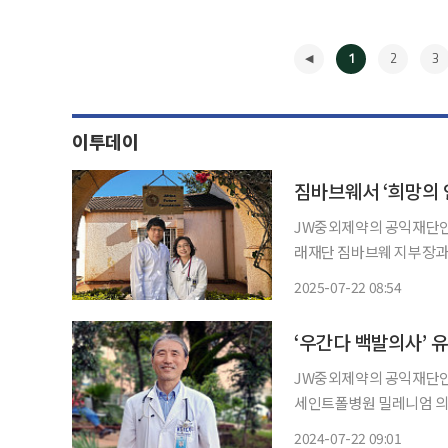
1
2
3
이투데이
JW중외제약의 공익재단인 
래재단 짐바브웨 지부장과 전진
교수는 각각 연세대학교 의
2025-07-22 08:54
관동대학교 의과대학에서 
◀
‘우간다 백발의사’ 유
JW중외제약의 공익재단인
세인트폴병원 밀레니엄 의과대학 교수
호 명예회장이 JW중외제약
2024-07-22 09:01