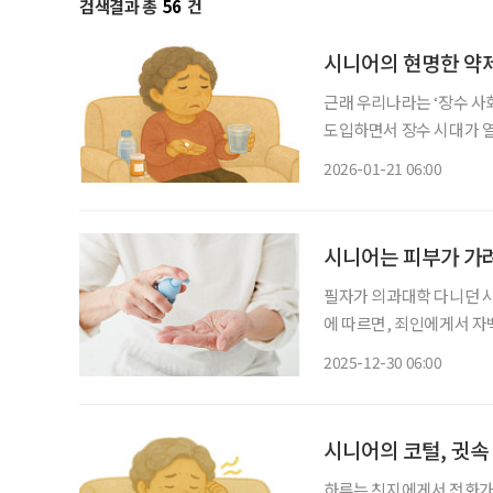
검색결과 총
56
건
시니어의 현명한 약
근래 우리나라는 ‘장수 사
도입하면서 장수 시대가 열
보면 의료복지제도 보편화
2026-01-21 06:00
시니어는 피부가 가
필자가 의과대학 다니던 시절 피
에 따르면, 죄인에게서 자
부 가려움증이 그만큼 사람
2025-12-30 06:00
양증(搔癢症, Pruritus
시니어의 코털, 귓속 
하루는 친지에게서 전화가 