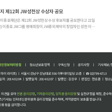
제정한 상으로 올해 12회를 맞이했다. 이 상은 인류의 복지
까지 제12회 JW성천상 수상자 공모
이종호재단은 제12회 JW성천상 수상 후보자를 공모한다고 21일
과 철학을 계승 발전시키기 위해 2012년 제정한 상이다. 인류의 복
묵묵히 헌신·공헌하며 사회에 귀감이 되는 의료인을 매년
개인정보처리방침
ㅣ
청소년보호정책
ㅣ
구독신청
ㅣ
공지사항
ㅣ
기사제보/
이 라이프) ㅣ 서울시 강남구 강남대로 556 이투데이빌딩 15층 ㅣ ☎ 02)799-6713
 : 2014.02.04 ㅣ 발행일자 : 2014.02.07 ㅣ 발행인 : 김상우 ㅣ 편집인 : 한승훈 ㅣ
 의견을 모아
언론 윤리강령
,
기자윤리강령
,
임직원 윤리강령
및 실천규정을 제정, 준수하
츠(기사)는 인터넷신문위원회 윤리강령을 준수하며, 저작권법의 보호를 받습니다.
 이용 등을 금지합니다.