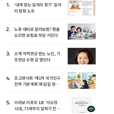
1.
‘내게 맞는 일자리 찾기’ 일자
리 탐험 노트
2.
노후 대비로 달러보험? 환율
오르면 보험료 부담 커진다
3.
소액 직역연금 받는 노인, 기
초연금 수령 길 열린다
4.
초고령사회 ‘제1차 국가인구
전략 기본계획’에 담길 정책
은
5.
브라보 리포트 1호 ‘사오정
시대, 73세까지 일하기 전략’