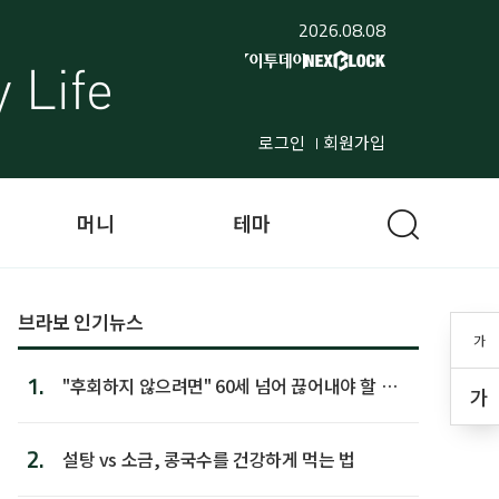
2026.08.08
로그인
회원가입
머니
테마
브라보 인기뉴스
가
1.
"후회하지 않으려면" 60세 넘어 끊어내야 할 사
가
람 1위
2.
설탕 vs 소금, 콩국수를 건강하게 먹는 법