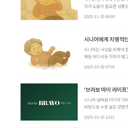
자의 도움이 필요한 상황임
었다고 했습니다. 열이 있냐고 묻자, 약 30분 전부터 체온이 오르더니 조금 전부터는 한기를
2025-11-29 06:00
느낀다는 대답이 돌아왔습니
시니어에게 치명적인
시니어는 낙상을 피해야 합
제든 어디서든 각자의 병고
이런저런 수술을 받았는데…”라는 
2025-10-30 07:00
주제가 일반화되는 것은 
‘브라보 마이 라이프
시니어 넘버원 미디어 ‘브
바탕으로 수준 높은 콘텐츠
각 분야를 대표하는 전문가
2025-10-15 13:31
단은 시니어 정책·복지·