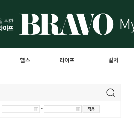
헬스
라이프
컬처
~
적용