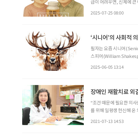
급이 어려우면, 신체에 큰
가 결코 쉽지 않습니다. 반드시 신
2025-07-25 08:00
을 외부에서 공급받아야 합
‘시니어’의 사회적 
필자는 요즘 시니어(Senior)라
스피어(William Shake
Tragedy of Julius 
2025-06-05 13:14
그 작품에서 로마의 정치가
장애인 재활치료 외길
“조건 때문에 필요한 의사를 구하
를 위해 일평생 헌신해 온
성천상 수상자로 선정됐다. 이 씨는 의사로서 안정된 삶 대신 33년 동안 장애인들의 재활
2021-07-13 14:53
를 위해 희생과 봉사의 길