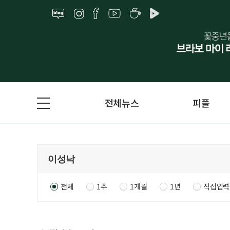
전체뉴스
피플
전체
1주
1개월
1년
직접입력