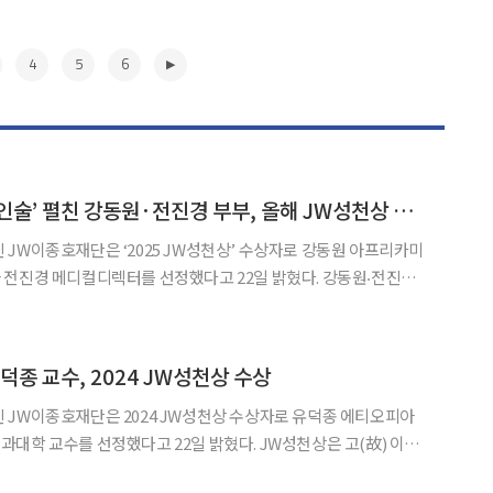
4
5
6
짐바브웨서 ‘희망의 인술’ 펼친 강동원·전진경 부부, 올해 JW성천상 수상
JW이종호재단은 ‘2025 JW성천상’ 수상자로 강동원 아프리카미
경 메디컬디렉터를 선정했다고 22일 밝혔다. 강동원‧전진경
과대학을 졸업하고, 1997년 부부의 인연을 맺었다. 이후 강 교수는
약리학 교수로, 전 교수는 연세대 원주의과대학 소아청소년과
▶
덕종 교수, 2024 JW성천상 수상
 JW이종호재단은 2024 JW성천상 수상자로 유덕종 에티오피아
를 선정했다고 22일 밝혔다. JW성천상은 고(故) 이종
의 창업자인 성천 이기석 선생의 ‘생명존중’ 정신과 철학을 계승·