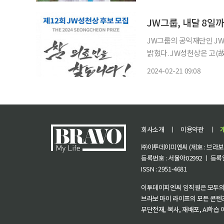
발전시키기 위해 2012년 
JW그룹, 내달 8일
JW그룹의 공익재단인 JW
밝혔다. JW성천상은 고(故) 이종호 JW그룹 명예회장이 JW중외제약의 창업자인 성천 이기
석 선생의 ‘생명존중’ 정신
2024-02-21 09:08
지 증진을 위해 음지에서 
회사소개
ㅣ
이용약관
ㅣ
㈜이투데이피엔씨 (제호 : 브라보 마
등록번호 : 서울아02992 ㅣ 등록일자
ISSN : 2951-4681
이투데이피엔씨 임직원은 모두의
브라보 마이 라이프의 모든 콘텐
무단전재, 복사, 재배포, AI학습