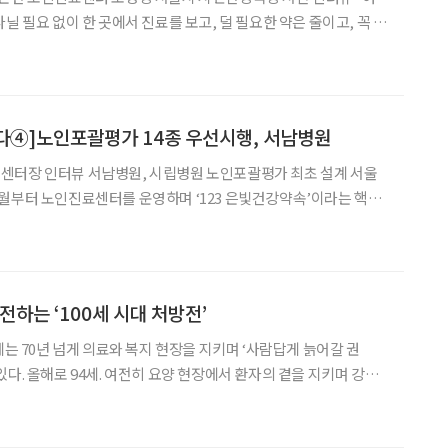
닐 필요 없이 한 곳에서 진료를 보고, 덜 필요한 약은 줄이고, 꼭 필
 일상으로 회복을 도와드립니다.” 조영창 서울시 시민건
 서울의료원·보라매·동부·서남병원 4곳에서 개소한 노
다④]노인포괄평가 14종 우선시행, 서남병원
병원 노인포괄평가 최초 설계 서울
월부터 노인진료센터를 운영하며 ‘123 은빛건강약속’이라는 핵심
포괄평가부터 진료까지 한 번에(1, One-stop) 받고, 어르신과 의
er) 걸으며, 보건·의료·돌봄 통합지원(3,
전하는 ‘100세 시대 처방전’
에는 70년 넘게 의료와 복지 현장을 지키며 ‘사람답게 늙어갈 권
다. 올해로 94세. 여전히 요양 현장에서 환자의 곁을 지키며 강연
사다. 그의 이름은 호소이 에미코(細井恵美子). 그는 단순히 오
가 아니다. 일본의 방문간호 제도를 무(