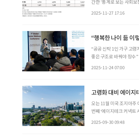
간한 '통계로 보는 사회보장 
원에서 2023년 543만 원
2025-11-27 17:16
다. 초고령사회 진입이 
“행복한 나이 듦 이
“공공 신탁 1인 가구 고령
좋은 구조로 바꿔야 장수” 
일대에서 열렸다. 한국·일
2025-11-24 07:00
기술·생활 변화를 짚고 장
고령화 대비 에이지
오는 11월 미국 조지아주
번째 ‘에이지테크 커넥트 서
노동·소비·지역사회 전반에 
2025-09-30 09:48
티’라는 세 가지 축을 중