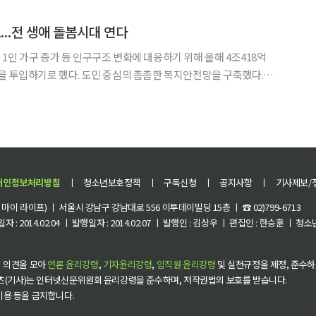
 돌봄을 모두 아우르는 통합 진료 체계를 구축해 어르신들의 건
...전 생애 돌봄시대 연다
1인 가구 증가 등 인구구조 변화에 대응하기 위해 올해 4조418억
중심의 촘촘한 복지안전망을 구축했다. 9
전체 예산의 38.3%에 달하는 재원을 바탕으로 생애주기별 맞춤 돌
봄과 지역 완결형 의료체계 구축에 정책 역량을 집중했다. 그 결과 중앙부처
개인정보처리방침
ㅣ
청소년보호정책
ㅣ
구독신청
ㅣ
공지사항
ㅣ
기사제보/
이 라이프) ㅣ 서울시 강남구 강남대로 556 이투데이빌딩 15층 ㅣ ☎ 02)799-6713
 : 2014.02.04 ㅣ 발행일자 : 2014.02.07 ㅣ 발행인 : 김상우 ㅣ 편집인 : 한승훈 ㅣ
 의견을 모아
언론 윤리강령
,
기자윤리강령
,
임직원 윤리강령
및 실천규정을 제정, 준수하
츠(기사)는 인터넷신문위원회 윤리강령을 준수하며, 저작권법의 보호를 받습니다.
 이용 등을 금지합니다.