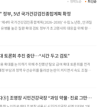
정확도순
최신순
” 정부, 5년 국가건강검진종합계획 확정
제4차 국가건강검진종합계획(2026~2030)’ 수립 노년층, 안과질
 확대 검토 정부가 초고령사회 대응을 위해 향후
. 정부는 국가건강검진위원회의 심의·의결
진으로 모두가 누리는 평생건강’을 목표로 하는 ‘제
대 토론회 추진 중단…“시간 두고 검토”
용 확대를 논의하기 위해 추진했던 탈모 급여 확대 토론회를 전격
재정 부담과 정책 우선순위를 둘러싼 논란이 커지면서 속도 조절에
의견이 제시되고, 탈모 급여확대에 대한 여러 입장이 충
[노인진료센터를 가다⑤] 조영창 시민건강국장 “과잉 약물·진료 그만, 노인건강 근본에 접근”
픈한 노인진료센터 조영창 서울시 시민건강국장 서면 인터뷰 “여