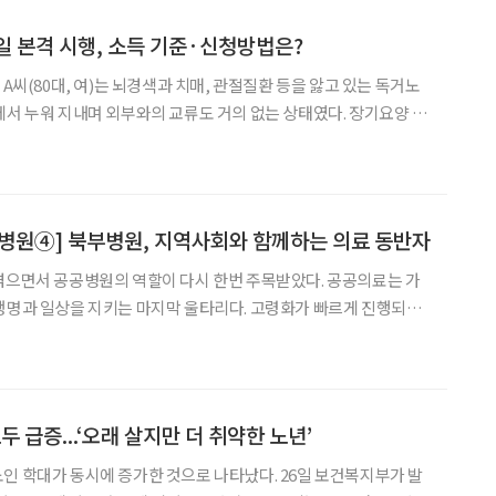
내일 본격 시행, 소득 기준·신청방법은?
 A씨(80대, 여)는 뇌경색과 치매, 관절질환 등을 앓고 있는 독거노
에서 누워 지내며 외부와의 교류도 거의 없는 상태였다. 장기요양 재
, 하루 3시간 정도의 제한적인 지원에 그쳐 일상생활 유지에는
었다. 이후 골절로 3개월간 병원에 입원해 치료를 받은 후 퇴원하는
병원④] 북부병원, 지역사회와 함께하는 의료 동반자
겪으면서 공공병원의 역할이 다시 한번 주목받았다. 공공의료는 가
생명과 일상을 지키는 마지막 울타리다. 고령화가 빠르게 진행되는
진료 기관을 넘어 지역사회 돌봄, 취약계층 의료안전망이란 역할을
이라이프는 서울시 내에서 공공의료를 제공하는 시립병원(정신질
 급증...‘오래 살지만 더 취약한 노년’
인 학대가 동시에 증가한 것으로 나타났다. 26일 보건복지부가 발