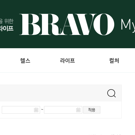
헬스
라이프
컬처
~
적용