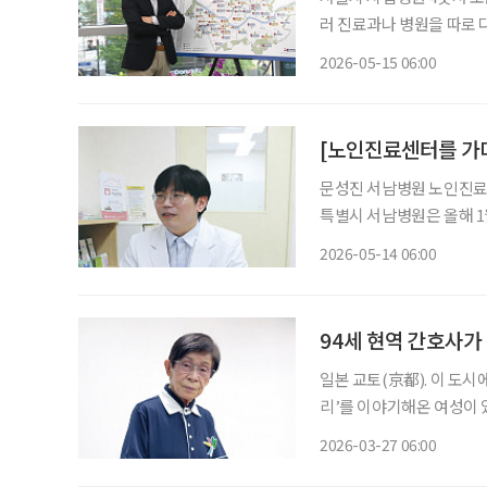
러 진료과나 병원을 따로 다
요한 운동·영양·재활서비스를 더해
2026-05-15 06:00
강국장은 최근 시립병원인
[노인진료센터를 가
문성진 서남병원 노인진료센터장 인터뷰 서남병원, 시립
특별시 서남병원은 올해 1
가치를 내세우고 있다. 노인
2026-05-14 06:00
료진이 함께(2, Togeth
94세 현역 간호사가 
일본 교토(京都). 이 도시
리’를 이야기해온 여성이 있
을 하고, 글을 쓰는 현역 간호
2026-03-27 06:00
래 일하는 ‘고령의 간호사’