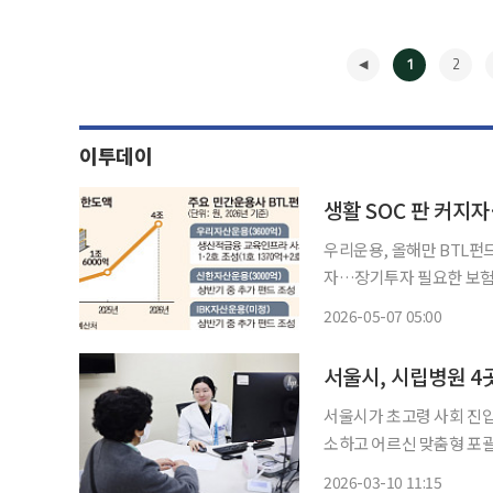
1
2
이투데이
생활 SOC 판 커지
우리운용, 올해만 BTL펀
자…장기투자 필요한 보험
부상 정부가 생활 사회기반시설(SOC) 민간투자 시장을 확대하면서 민간 자산운용사들도
2026-05-07 05:00
BTL(임대형 민자사업) 
◀
금
서울시가 초고령 사회 진입
소하고 어르신 맞춤형 포괄 건강
터가 들어서는 곳은 서울의
2026-03-10 11:15