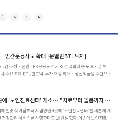
3
4
5
자…민간운용사도 확대 [문열린BTL투자]
드 2건 조성…신한·IBK운용도 추가 조성 국립대 등 노후시설 투
사 수요 확대 BTL 한도액·투자 대상 확대…생산적금융 수단으로
펀드 조성에 속도를 내고 있다. 생산적금융 기조와 보험사 등 장기자
▶
서울시, 시립병원 4곳에 '노인진료센터' 개소… "치료부터 돌봄까지 원스톱"
에 발맞춰 이달부터 시립병원 4곳에 '노인진료센터'를 새롭게 개
관리 서비스를 시행한다고 10일 밝혔다. 이번에 노인진료센
료원, 보라매병원, 동부병원, 서남병원 등 4개 시립병원이다. 센터