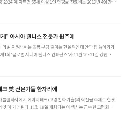
2024'에 따르면 65세 이상 1인 연평균 진료비는 2019년 491만
으로 상승했다. 노인 학대 신고 건수도 최근 8년 간 두 배 가까이 늘었
빠르게 진행되면서 노인의 건강·안전·돌봄을
렇게” 아시아 웰니스 전문가 원주에
자의 삶 지켜‘ “AI는 돌봄 부담 줄이는 현실적인 대안” “집 늙어가기
제1회 ‘글로벌 시니어 웰니스 컨퍼런스’가 11월 20~21일 강원 원주
본·중국·싱가포르 등 4개국 전문가들이 참여해 고령사회의 정책·
수 시대의 웰니스 모델을 제시했다.
테크 美 전문가들 한자리에
 애틀랜타시에서 에이지테크(고령친화 기술)의 혁신을 주제로 한 첫
밋’이 개최된다. 11월 18일 개최되는 이 행사는 급속한 고령화가
미치는 영향을 다각도로 논의하며, ‘미래의 일’, ‘고객’, ‘커뮤니
심으로 진행된다. 이번 행사를 주최하는 미국의