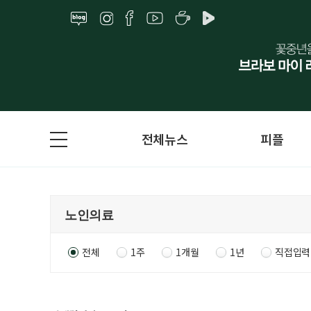
전체뉴스
피플
전체
1주
1개월
1년
직접입력