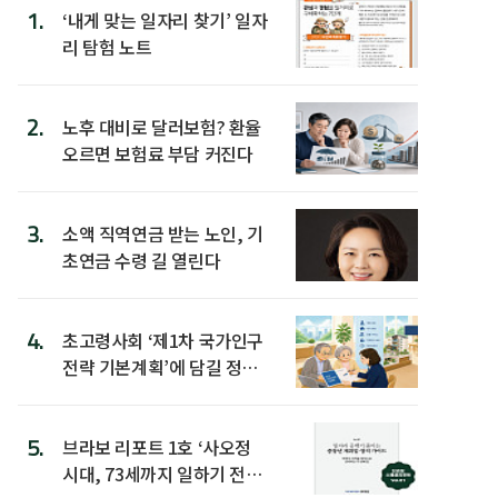
1.
‘내게 맞는 일자리 찾기’ 일자
리 탐험 노트
2.
노후 대비로 달러보험? 환율
오르면 보험료 부담 커진다
3.
소액 직역연금 받는 노인, 기
초연금 수령 길 열린다
4.
초고령사회 ‘제1차 국가인구
전략 기본계획’에 담길 정책
은
5.
브라보 리포트 1호 ‘사오정
시대, 73세까지 일하기 전략’