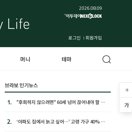
2026.08.09
로그인
회원가입
머니
테마
브라보 인기뉴스
가
1.
"후회하지 않으려면" 60세 넘어 끊어내야 할 사
가
람 1위
2.
‘아파도 집에서 늙고 싶어…’ 고령 가구 40% 노
후 주택이라 어...