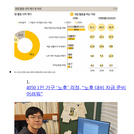
1.
4050 1인 가구 ‘노후’ 걱정, “노후 대비 자금 준비
어려워”