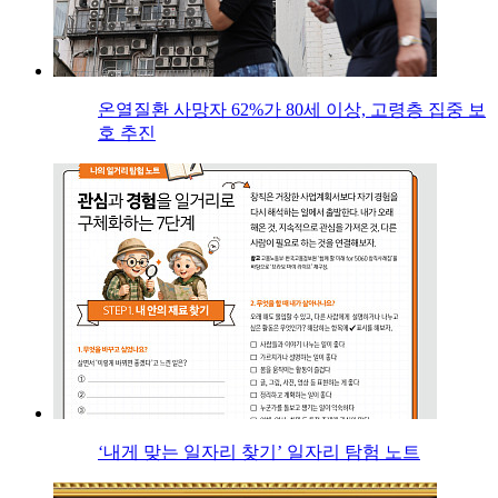
온열질환 사망자 62%가 80세 이상, 고령층 집중 보
호 추진
‘내게 맞는 일자리 찾기’ 일자리 탐험 노트