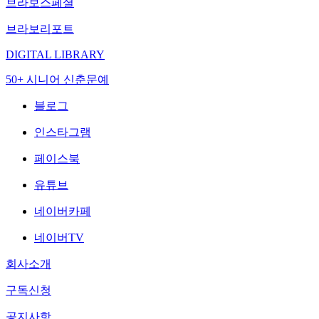
브라보스페셜
브라보리포트
DIGITAL LIBRARY
50+ 시니어 신춘문예
블로그
인스타그램
페이스북
유튜브
네이버카페
네이버TV
회사소개
구독신청
공지사항