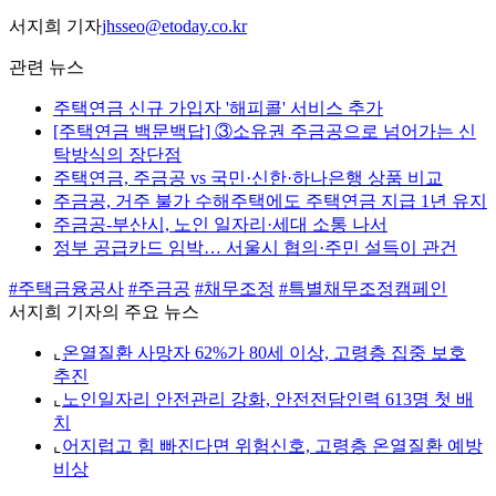
서지희 기자
jhsseo@etoday.co.kr
관련 뉴스
주택연금 신규 가입자 '해피콜' 서비스 추가
[주택연금 백문백답] ③소유권 주금공으로 넘어가는 신
탁방식의 장단점
주택연금, 주금공 vs 국민·신한·하나은행 상품 비교
주금공, 거주 불가 수해주택에도 주택연금 지급 1년 유지
주금공-부산시, 노인 일자리·세대 소통 나서
정부 공급카드 임박… 서울시 협의·주민 설득이 관건
#주택금융공사
#주금공
#채무조정
#특별채무조정캠페인
서지희 기자의 주요 뉴스
⌞
온열질환 사망자 62%가 80세 이상, 고령층 집중 보호
추진
⌞
노인일자리 안전관리 강화, 안전전담인력 613명 첫 배
치
⌞
어지럽고 힘 빠진다면 위험신호, 고령층 온열질환 예방
비상