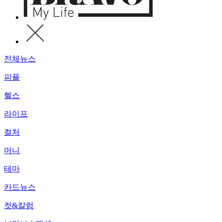
전체뉴스
피플
헬스
라이프
컬처
머니
테마
카드뉴스
컷&칼럼