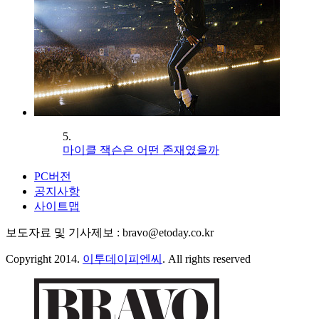
5.
마이클 잭슨은 어떤 존재였을까
PC버전
공지사항
사이트맵
보도자료 및 기사제보 : bravo@etoday.co.kr
Copyright 2014.
이투데이피엔씨
. All rights reserved