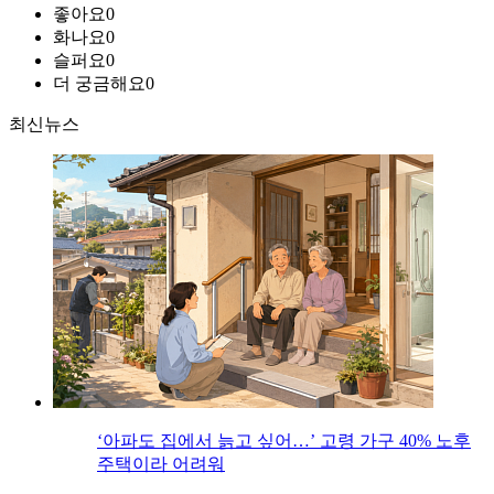
좋아요
0
화나요
0
슬퍼요
0
더 궁금해요
0
최신뉴스
‘아파도 집에서 늙고 싶어…’ 고령 가구 40% 노후
주택이라 어려워