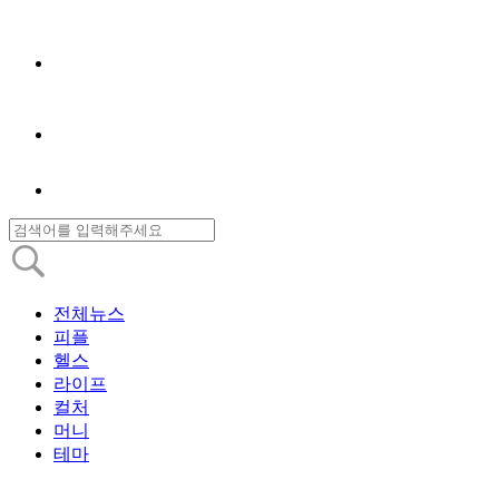
전체뉴스
피플
헬스
라이프
컬처
머니
테마