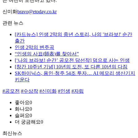
는 여전히 도전하고 있다.
신미화
bravo@etoday.co.kr
관련 뉴스
[카드뉴스] 인생 2막의 중년 스토리, 나의 '브라보!' 순간
출간
인생 2막의 변주곡
“인생의 사표(師表)를 찾아서”
[‘나의 브라보! 순간’ 공모전 당선작] 덤으로 사는 인생
[창간 10주년 기념] 10년의 도전, 또 다른 10년의 다짐
SK하이닉스, 용인·청주 54조 투자… AI 메모리 생산기지
키운다
#공모전
#수상작
#신미화
#인생
#자립
좋아요
0
화나요
0
슬퍼요
0
더 궁금해요
0
최신뉴스