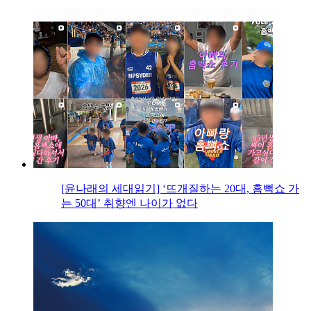
[윤나래의 세대읽기] ‘뜨개질하는 20대, 흠뻑쇼 가
는 50대’ 취향엔 나이가 없다