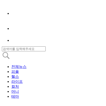
전체뉴스
피플
헬스
라이프
컬처
머니
테마