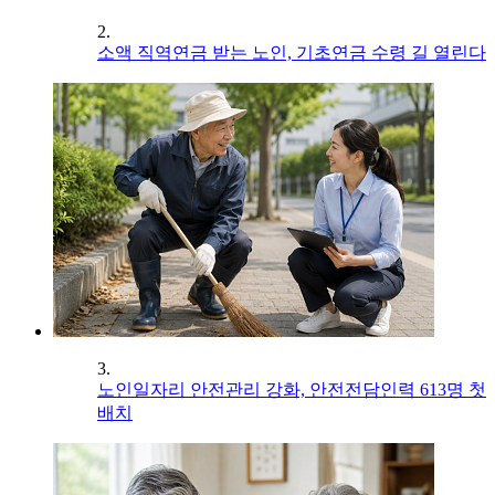
2.
소액 직역연금 받는 노인, 기초연금 수령 길 열린다
3.
노인일자리 안전관리 강화, 안전전담인력 613명 첫
배치