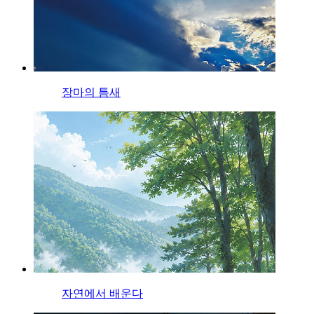
장마의 틈새
자연에서 배운다