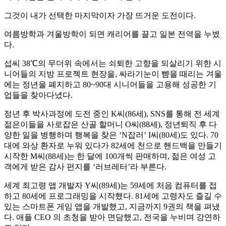
그것이 내가 선택한 마지막이자 가장 뜨거운 도전이다.
여름방학과 겨울방학이 되면 캐리어를 끌고 일본 전역을 누볐
다.
섭씨 38℃의 무더위 속에서는 쇠퇴한 고향을 되살리기 위한 시
니어들의 지방 프로젝트 현장을, 싸라기눈이 뺨을 때리는 겨울
에는 정년을 폐지하고 80~90대 시니어들을 고용해 성공한 기
업들을 찾아다녔다.
정년 후 박사과정에 도전 중인 K씨(86세), SNS를 통해 전 세계
젊은이들을 사로잡은 산골 할머니 O씨(88세), 정년퇴직 후 다
양한 일을 병행하며 행복을 찾은 ‘N잡러’ I씨(80세)도 있다. 70
대에 와상 환자로 누워 있다가 82세에 천으로 핸드백을 만들기
시작한 M씨(88세)는 한 달에 100개씩 판매하며, 젊은 여성 고
객에게 받은 감사 편지를 ‘러브레터’라 부른다.
세계 최고령 앱 개발자 Y씨(89세)는 59세에 처음 컴퓨터를 접
하고 80세에 프로그래밍을 시작했다. 81세에 고령자도 즐길 수
있는 스마트폰 게임 앱을 개발했고, 지금까지 9권의 책을 펴냈
다. 애플 CEO 의 초청을 받아 면담했고, 전국을 누비며 강연하