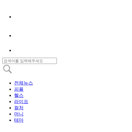
전체뉴스
피플
헬스
라이프
컬처
머니
테마