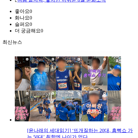
좋아요
0
화나요
0
슬퍼요
0
더 궁금해요
0
최신뉴스
[윤나래의 세대읽기] ‘뜨개질하는 20대, 흠뻑쇼 가
는 50대’ 취향엔 나이가 없다