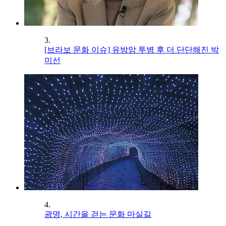
3.
[브라보 문화 이슈] 유방암 투병 후 더 단단해진 박
미선
4.
광명, 시간을 걷는 문화 마실길