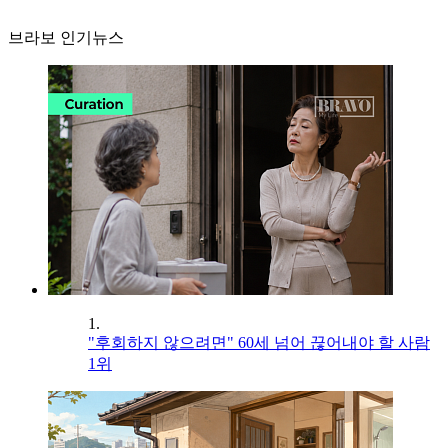
브라보 인기뉴스
1.
"후회하지 않으려면" 60세 넘어 끊어내야 할 사람
1위