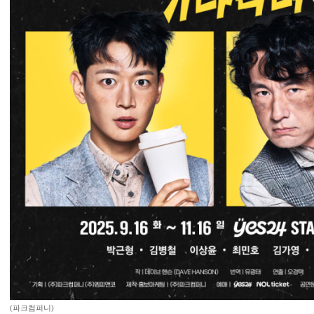
(파크컴퍼니)