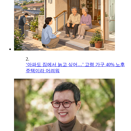
2.
‘아파도 집에서 늙고 싶어…’ 고령 가구 40% 노후
주택이라 어려워