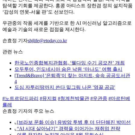
탐색할 기회를 제공한다. 홍콩 아티스트 장한겸 정의 설치작품
‘감성의 연못-서울 판’도 선보인다.
우관중의 작품 세계를 기반으로 한 AI 머신러닝 알고리즘으로
예술과 기술의 새로운 접점을 제시한다.
손효정 기자
shjlife@etoday.co.kr
관련 뉴스
한국노인종합복지관협회, ‘웰다잉 수기 공모전’ 개최
모두투어, 인도네시아 숨은 낙원 ‘마나도’ 여행 출시
[Trend&Bravo] '은퇴족'이 찾는 아지트, 숲속 공공도서관
4
도심 자투리땅까지 쓴다 밑그림 나온 '영끌 공급'
#노트르담드파리
#뮤지컬
#청계천박물관
#우관중
#마르틴베
를레
손효정 기자의 주요 뉴스
⌞
[브라보 문화 이슈] 유방암 투병 후 더 단단해진 박미선
⌞
“AI 시대 살아남기” 경력을 이어가는 재취업 전략
⌞
여름 끝자락, 놓치면 아쉬운 8월 문화소식