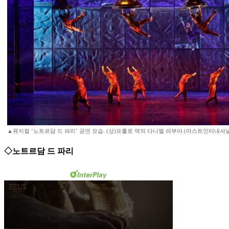
▲뮤지컬 ‘노트르담 드 파리’ 공연 모습. (상)프롤로 역의 다니엘 라부아.(마스트인터내셔널
◇노트르담 드 파리