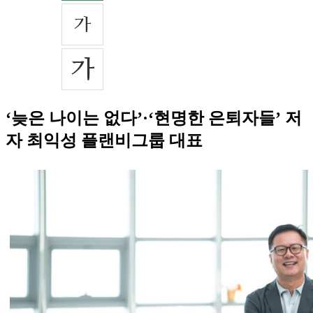
‘늦은 나이는 없다’·‘현명한 은퇴자들’ 저
자 최익성 플랜비그룹 대표