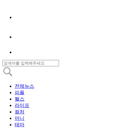
전체뉴스
피플
헬스
라이프
컬처
머니
테마