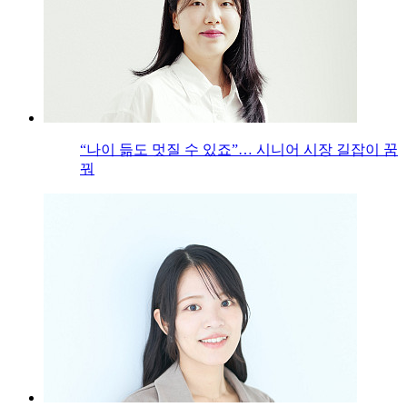
“나이 듦도 멋질 수 있죠”… 시니어 시장 길잡이 꿈
꿔