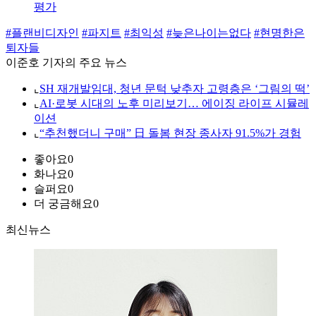
평가
#플랜비디자인
#파지트
#최익성
#늦은나이는없다
#현명한은
퇴자들
이준호 기자의 주요 뉴스
⌞
SH 재개발임대, 청년 문턱 낮추자 고령층은 ‘그림의 떡’
⌞
AI·로봇 시대의 노후 미리보기… 에이징 라이프 시뮬레
이션
⌞
“추천했더니 구매” 日 돌봄 현장 종사자 91.5%가 경험
좋아요
0
화나요
0
슬퍼요
0
더 궁금해요
0
최신뉴스