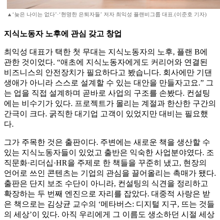
▲‘늦은 나이는 없다’·‘현명한 은퇴자들’ 저자 최익성 플랜비그룹 대표.(이준호 기자)
지식노동자 노후에 관심 갖고 창업
최익성 대표가 택한 첫 무대는 지식노동자의 노후, 플랜 B에
관한 것이었다. “애초에 지식노동자에게도 커리어와 연결된
비즈니스의 안전장치가 필요하다고 봤습니다. 회사에만 기댄
생애가 아니라 스스로 설계할 수 있는 대안을 만들자고요.” 그
는 업을 직접 설계하며 곧바로 사업의 구조를 손봤다. 컨설팅
에는 비수기가 있다. 프로젝트가 몰리는 계절과 한산한 구간의
간극이 크다. 굵직한 대기업 고객이 있었지만 대비는 필요했
다.
그가 주목한 것은 출판이다. 주변에는 새로운 책을 생산할 수
있는 지식노동자들이 있었고 출반은 익숙한 사업분야였다. 조
직문화·리더십·HR을 주제로 한 책들을 꾸준히 냈고, 현장의
언어로 쓰인 콘텐츠는 기업의 관심을 끌어올리는 촉매가 됐다.
출판은 단지 보조 수단이 아니라, 컨설팅의 식견을 정리하고
확장하는 두 번째 엔진으로 자리를 잡았다. 대중적 사랑은 받
은 책으로는 김상균 교수의 ‘메타버스: 디지털 지구, 뜨는 것들
의 세상’이 있다. 아직 우리에게 그 이름도 생소하던 시절 세상