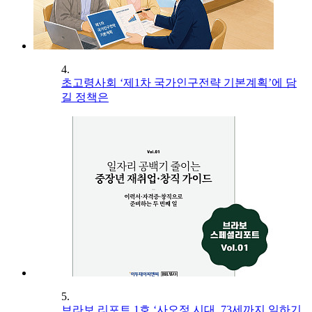
4.
초고령사회 ‘제1차 국가인구전략 기본계획’에 담
길 정책은
5.
브라보 리포트 1호 ‘사오정 시대, 73세까지 일하기