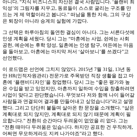
아니다. “지식 비즈니스의 자산은 결국 사람입니다. ‘플랜비 최
익성’의 그림자를 지우고, 동료들이 스스로 굴리는 구조를 만
드는 게 제 역할이라고 봅니다.” 떠남을 통한 지속, 그의 구상
은 퇴장이 아니라 승계의 실험에 가깝다.
그 선택은 하루아침의 돌연한 결심이 아니다. 그는 서른다섯에
인생 계획을 세웠다. 당시 그는 “마흔에는 사업, 쉰에는 사회
공헌, 예순에는 후학 양성, 일흔에는 인생 탐구, 여든에는 마음
을 돌아보고, 아흔에는 마지막 저서 ‘살아보니’를 쓰겠다”고
선언했다.
이 로드맵은 선언에 그치지 않았다. 2015년 7월 31일, 13년 동
안 HR(인적자원관리) 전문가로 주목받던 직장 생활을 접고 마
흔에 ‘플랜비디자인’을 창업했다. 당시 그는 “좋은 평가와 높
은 수입을 받고 있었지만, 아흔까지 일하며 수입을 창출하려면
사업이 맞다고 판단했습니다. 무엇보다 저와 함께 나이 들어갈
사람들과 연결되어 결과를 만들어내고 싶었습니다”라고 설명
했다. 그리고 단단히 붙들며 살아온 한 문장을 소개했다. “삶은
계획대로 되지 않지만, 계획대로 되지 않기 때문에 계획이 필
요합니다.” 전환의 순간마다 두려움이 없었을 리 없다. 그는
“전환 때마다 두려움은 있습니다. 하지만 공표한 건 우직하게,
어쩌면 무모하게라도 지켜 나가야죠”라고 했다.