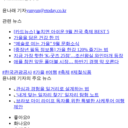
윤나래 기자
yunyun@etoday.co.kr
관련 뉴스
[카드뉴스] 놓치면 아쉬운 9월 전국 축제 BEST 5
가을을 담은 건강 한 끼
“예술로 여는 가을” 9월 문화소식
[중장년 필독 정보통] 가을 한강 120% 즐기는 법
지금 가장 핫한 'K-굿즈 25점'…조선왕실 와인마개 등장
애플 참전 앞둔 폴더블 시장… 하반기 경쟁 막 오른다
#한국관광공사
#가을
#여행
#축제
#제철식품
윤나래 기자의 주요 뉴스
⌞
관심과 경험을 일거리로 설계하는 법
⌞
‘내게 맞는 일자리 찾기’ 일자리 탐험 노트
⌞
브라보 마이 라이프 독자를 위한 특별한 사케투어 여행
제안
좋아요
0
화나요
0