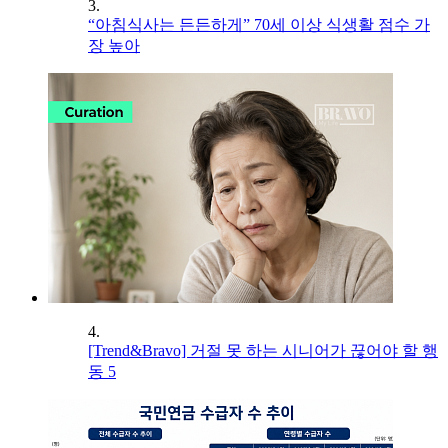
3.
“아침식사는 든든하게” 70세 이상 식생활 점수 가
장 높아
4.
[Trend&Bravo] 거절 못 하는 시니어가 끊어야 할 행
동 5