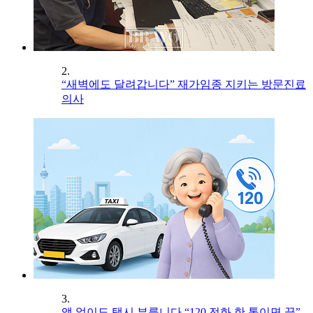
2.
“새벽에도 달려갑니다” 재가임종 지키는 방문진료
의사
3.
앱 없이도 택시 부릅니다 “120 전화 한 통이면 끝”