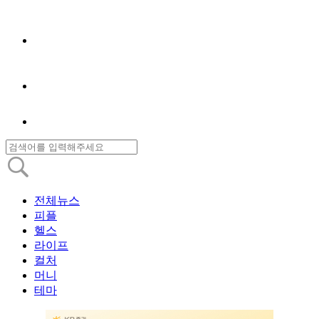
전체뉴스
피플
헬스
라이프
컬처
머니
테마