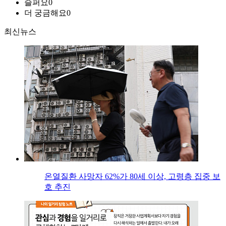
슬퍼요
0
더 궁금해요
0
최신뉴스
온열질환 사망자 62%가 80세 이상, 고령층 집중 보
호 추진