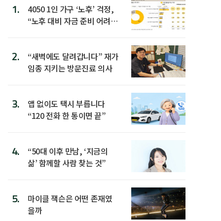
1.
4050 1인 가구 ‘노후’ 걱정,
“노후 대비 자금 준비 어려
워”
2.
“새벽에도 달려갑니다” 재가
임종 지키는 방문진료 의사
3.
앱 없이도 택시 부릅니다
“120 전화 한 통이면 끝”
4.
“50대 이후 만남, ‘지금의
삶’ 함께할 사람 찾는 것”
5.
마이클 잭슨은 어떤 존재였
을까