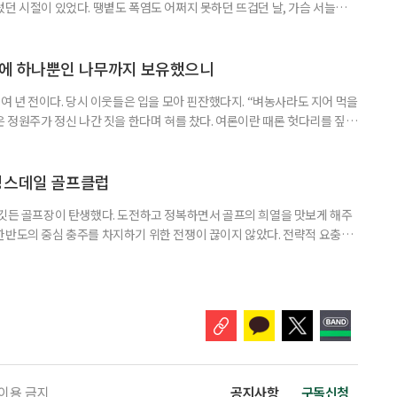
렀던 시절이 있었다. 땡볕도 폭염도 어쩌지 못하던 뜨겁던 날, 가슴 서늘하게
향수 어린 옥천의 여름을 만났다. ‘넓은 벌 동쪽 끝으로 옛이야기 지줄대
히 그 자리에 있다. 충북 옥천의 들판을 달리다 보면 금강 지류가 함께한다.
 펼쳐지는 포플러 가로수가 줄지어 맞는다. 온유하기만 한 향
상에 하나뿐인 나무까지 보유했으니
0여 년 전이다. 당시 이웃들은 입을 모아 핀잔했다지. “벼농사라도 지어 먹을
은 정원주가 정신 나간 짓을 한다며 혀를 찼다. 여론이란 때론 헛다리를 짚는
기가 도래했다. “야, 정원주가 세상을 미리 영리하게 내다봤구나!” 이웃들
 하나의 트렌드로 부상한 요즘, 성황을 누리는 민간정원이 많다. 물론 난항을
잔한 수면 위를 미끄러지듯이 나아가는 배처럼 경쾌하게
킹스데일 골프클럽
 깃든 골프장이 탄생했다. 도전하고 정복하면서 골프의 희열을 맛보게 해주
한반도의 중심 충주를 차지하기 위한 전쟁이 끊이지 않았다. 전략적 요충지
 될 수 있다는 믿음 때문이었다. 그래서 충주는 삼국시대 이전에는 삼한(마
 삼국시대에는 백제의 근초고왕(350년)이 점령했으며, 475년부터는 고구
이 차지하며 삼국통일의 대업을 이뤘다. 이후 후삼국시대에도 고려, 후백제,
 이용 금지
공지사항
구독신청