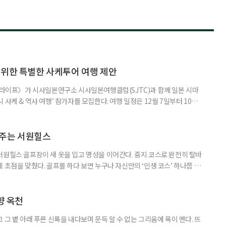
 위한 특별한 사케투어 여행 제안
이 라이프〉가 시사일본연구소 시사일본여행클럽(SJTC)과 함께 일본 시마
사케 & 역사 여행’ 참가자를 모집한다. 여행 일정은 12월 7일부터 10일
은 일본 전통 청주인 니혼슈를 만드는 사카구라(양조장)를 비롯해 와이너리와
 지역의 역사·문화유산을 함께 만나는 소도시 여행이다. 술을 맛보는 데
 지역의 역사, 생활문화를 하나의 여정으로 연결했다. 첫날에는 에어서
아주는 서원힐스
서원힐스 골프장이 새 옷을 입고 명성을 이어간다. 중지 코스로 완전히 탈바
 초점을 맞췄다. 골프를 하다 보면 누구나 자신만의 ‘인생 코스’ 하나쯤 마
서일 수도 있고, 아름다운 풍경 때문일 수도 있다. 어떤 골프장은 도전 의식
 휴식을 선물한다. 서원힐스는 그 두 가지를 모두 만족시키는 흔치 않은 골프
는 330만 5785㎡(약 100만 평) 규모의 서원밸리 컨트
향 옥천
 그 볕 아래 푸른 신록을 내다보며 문득 알 수 없는 그리움에 목이 멘다. 뜨