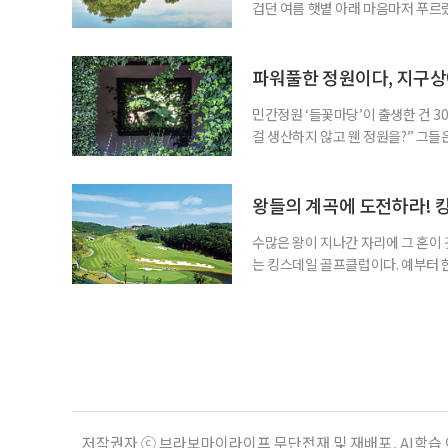
겁던 여름 햇볕 아래 마음마저 푸르
드리우던 푸르름만으로 충분했던 날, 
는’ 시인 정지용의 고향 옥천은 여전
그 물결을 거스르며 달리면 양옆으로
파워풀한 정원이다, 지구
민간정원 ‘들꽃마당’이 출생한 건 3
걸 생산하지 않고 웬 정원을?” 그들
법. 시절은 변전해 이제 정원의 전성
의 촌평이 이렇게 바뀌었다. 정원이
겪는 곳도 있다. ‘들꽃마당’은 잔
왕들의 계곡에 도전하라! 
수많은 왕이 지나간 자리에 그 혼이
는 킹스데일 골프클럽이다. 예부터 
인 충주를 차지해야 한반도의 주인이
한·진한·변한) 중 마한의 일부였고,
려 장수왕, 551년에는 신라 진흥왕
저작권자 ⓒ 브라보마이라이프 무단전재 및 재배포, AI학습