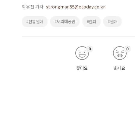
최유진 기자
strongman55@etoday.co.kr
#전통썰매
#보라매공원
#한파
#썰매
0
0
좋아요
화나요