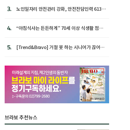
3.
노인일자리 안전관리 강화, 안전전담인력 613명
첫 배치
4.
“아침식사는 든든하게” 70세 이상 식생활 점수
가장 높아
5.
[Trend&Bravo] 거절 못 하는 시니어가 끊어야
할 행동 5
브라보 추천뉴스