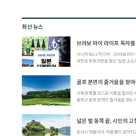
최신 뉴스
브라보 마이 라이프 독자를
시니어 No.1 미디어 〈브라보 마
네현과 돗토리현을 찾는 ‘일본 소도시 
까지 3박 4일이다. 이번 프로그램
수제맥주 브루어리를 둘러보고, 산인
그치지 않고 술이 만들어지는 공간과
골프 본연의 즐거움을 찾
서북권 명품 코스로 이름을 떨치던 
꿈하고 골프 본연의 즐거움을 찾는 데
음속에 품게 된다. 스코어가 잘 나와
을 자극하고, 어떤 골프장은 편안한
장이다. 경기도 파주에 위치한 서원힐스
넓은 벌 동쪽 끝, 시인의 고
또다시 여름이다. 여름 볕이 짙어지고