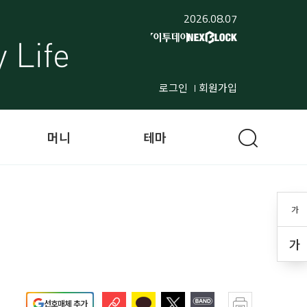
2026.08.07
로그인
회원가입
머니
테마
가
가
선호매체 추가