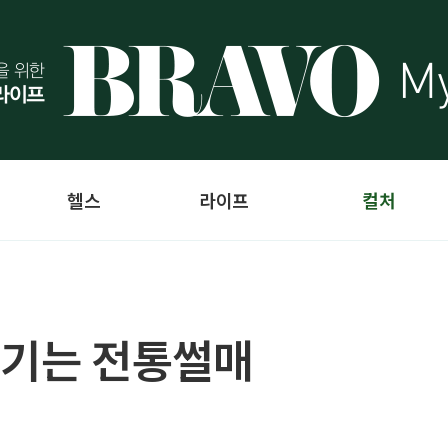
헬스
라이프
컬처
즐기는 전통썰매