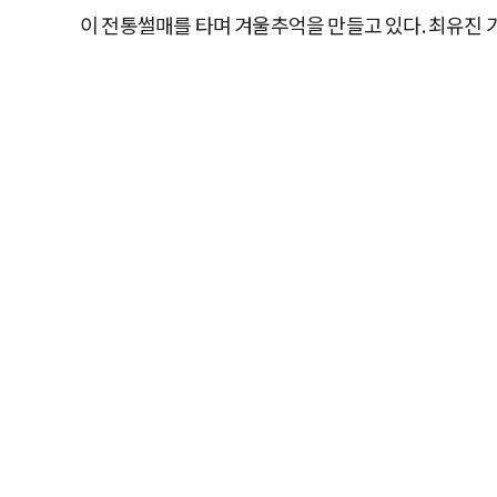
이 전통썰매를 타며 겨울추억을 만들고 있다. 최유진 기자