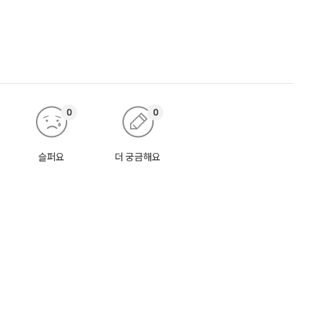
0
0
슬퍼요
더 궁금해요