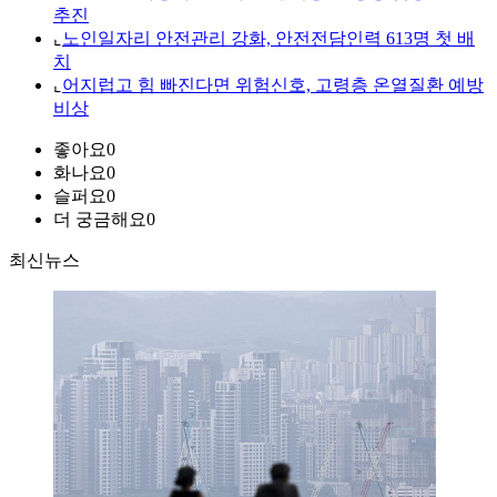
추진
⌞
노인일자리 안전관리 강화, 안전전담인력 613명 첫 배
치
⌞
어지럽고 힘 빠진다면 위험신호, 고령층 온열질환 예방
비상
좋아요
0
화나요
0
슬퍼요
0
더 궁금해요
0
최신뉴스