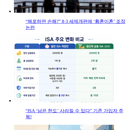
“해로하면 손해?” 8·3 세제개편에 ‘황혼이혼’ 조장
논란
“ISA ‘남은 한도’ 사라질 수 있다” 기존 가입자 주
목!