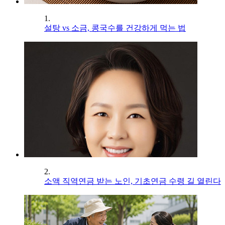
1.
설탕 vs 소금, 콩국수를 건강하게 먹는 법
2.
소액 직역연금 받는 노인, 기초연금 수령 길 열린다