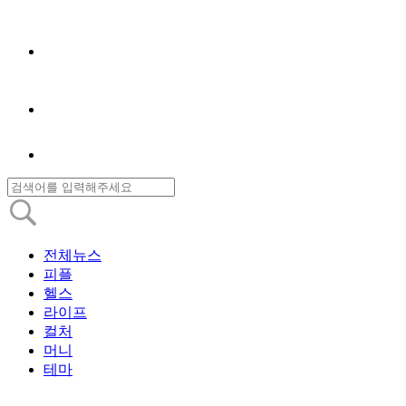
전체뉴스
피플
헬스
라이프
컬처
머니
테마