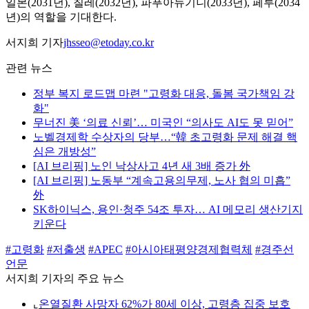
일본(2031년), 칠레(2032년), 파푸아뉴기니(2033년), 페루(2034
년)의 역할을 기대한다.
서지희 기자
jhsseo@etoday.co.kr
관련 뉴스
정부 복지 로드맵 마련 "고령화 대응, 돌봄 국가책임 강
화"
무너진 美 ‘의료 신뢰’… 미국인 “의사도 AI도 못 믿어”
노벨경제학 수상자의 당부…“韓 초고령화 문제 해결 핵
심은 개방성”
[AI 브리핑] 노인 낙상사고 4년 새 3배 증가 外
[AI 브리핑] 노동부 “계속고용의무제, 노사 협의 미흡”
外
SK하이닉스, 용인·청주 54조 투자… AI 메모리 생산기지
키운다
#고령화
#저출생
#APEC
#아시아태평양경제협력체
#경주선
언문
서지희 기자의 주요 뉴스
⌞
온열질환 사망자 62%가 80세 이상, 고령층 집중 보호