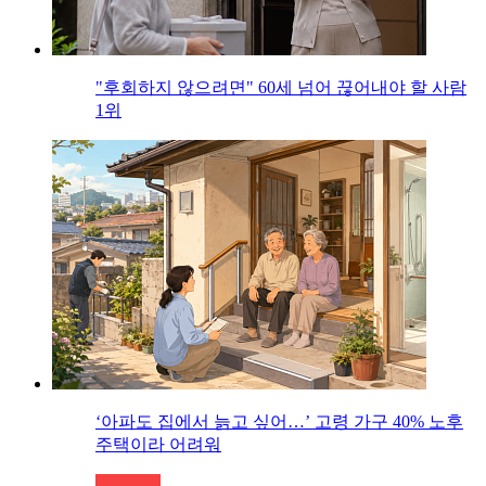
"후회하지 않으려면" 60세 넘어 끊어내야 할 사람
1위
‘아파도 집에서 늙고 싶어…’ 고령 가구 40% 노후
주택이라 어려워