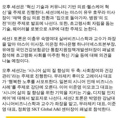
오후 세션은 ‘혁신 기술과 커뮤니티 기반 의료·헬스케어 혁
신’을 주제로 진행한다. 세션1에서는 야스이 유우 호무라 이사
장이 ‘재택 중심 의료 전환과 ’집으로 돌아가자. 병원‘의 도
전’이란 주제로 발표에 나선다. 또한, 초고령사회 자립을 돕는
기술, 웨어러블 로봇으로 AIP에 대한 주제도 논한다.
세션1 토론은 이충우 숙명여대 실버비즈니스학과 교수가 좌장
을 맡아 야스이 이사장, 이은정 하나은행 하나더넥스트본부장,
유애정 국민건강보험공단 통합지원정책개발센터장이 패널로
참석해 초고령화 사회를 마주한 혁신 기술 등에 대해 의견을
나눌 예정이다.
오후 세션2는 ‘시니어 삶의 질 향상의 두 축: 사회참여와 건강
관리’라는 주제로 진행한다. 무라제키 후미오 고레이샤 대표
가 ‘행복한 노후를 서포트한다. 일본의 시니어 인재 비즈니스
사례’를 주제로 강단에 오른다. 이어 이준영 이모코그 대표는
‘시니어 삶의 질 향상을 위한 기억을 지키는 기술, 디지털 인지
케어’에 대해서 발표자로 나선다. 세션2 토론은 박영란 강남대
시니어비즈니스학과 교수가 좌장을 맡고, 무라제키 대표, 이준
영 대표, 정희영 SKT Global A&I 센터장이 패널로 참석한다.