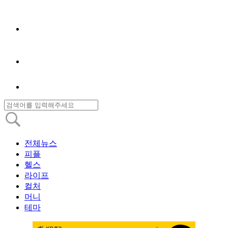
전체뉴스
피플
헬스
라이프
컬처
머니
테마