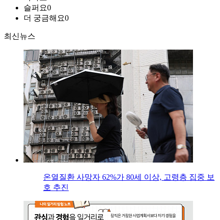
슬퍼요
0
더 궁금해요
0
최신뉴스
온열질환 사망자 62%가 80세 이상, 고령층 집중 보
호 추진