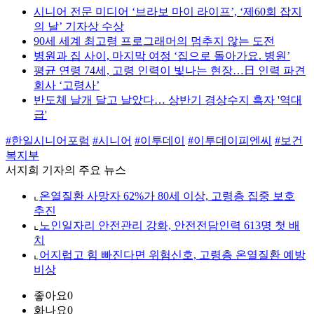
시니어 전문 미디어 ‘브라보 마이 라이프’, ‘제60회 잡지
의 날’ 기자상 수상
90세 세계 최고령 프로그래머의 멈추지 않는 도전
병원과 집 사이, 마지막 여정 ‘집으로 돌아가요. 병원’
평균 연령 74세, 고령 인력이 빛나는 현장…日 인력 파견
회사 ‘고령사’
반도체 날개 달고 날았다… 상반기 경상수지 흑자 '역대
급'
#한일시니어포럼
#시니어
#이투데이
#이투데이피엔씨
#보건
복지부
서지희 기자의 주요 뉴스
⌞
온열질환 사망자 62%가 80세 이상, 고령층 집중 보호
추진
⌞
노인일자리 안전관리 강화, 안전전담인력 613명 첫 배
치
⌞
어지럽고 힘 빠진다면 위험신호, 고령층 온열질환 예방
비상
좋아요
0
화나요
0