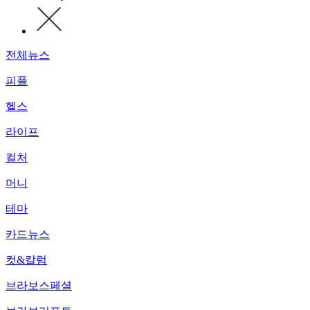
전체뉴스
피플
헬스
라이프
컬처
머니
테마
카드뉴스
컷&칼럼
브라보스페셜