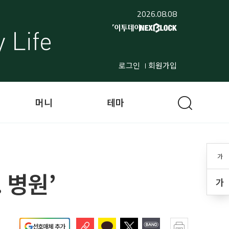
2026.08.08
로그인
회원가입
머니
테마
가
 병원’
가
선호매체 추가