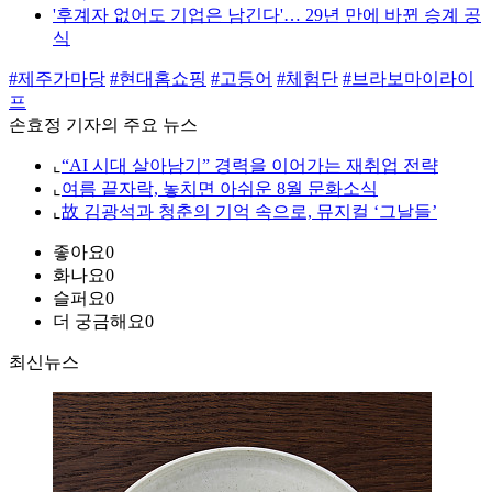
'후계자 없어도 기업은 남긴다'… 29년 만에 바뀐 승계 공
식
#제주가마당
#현대홈쇼핑
#고등어
#체험단
#브라보마이라이
프
손효정 기자의 주요 뉴스
⌞
“AI 시대 살아남기” 경력을 이어가는 재취업 전략
⌞
여름 끝자락, 놓치면 아쉬운 8월 문화소식
⌞
故 김광석과 청춘의 기억 속으로, 뮤지컬 ‘그날들’
좋아요
0
화나요
0
슬퍼요
0
더 궁금해요
0
최신뉴스