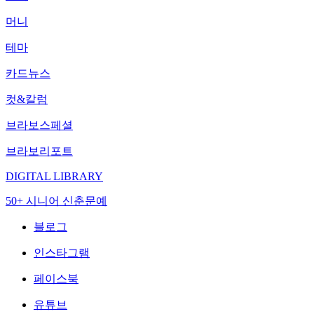
머니
테마
카드뉴스
컷&칼럼
브라보스페셜
브라보리포트
DIGITAL LIBRARY
50+ 시니어 신춘문예
블로그
인스타그램
페이스북
유튜브