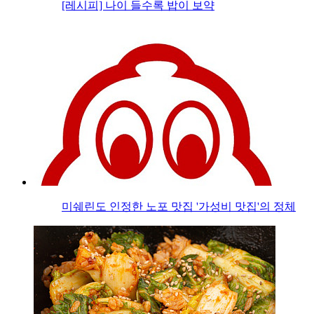
[레시피] 나이 들수록 밥이 보약
미쉐린도 인정한 노포 맛집 '가성비 맛집'의 정체