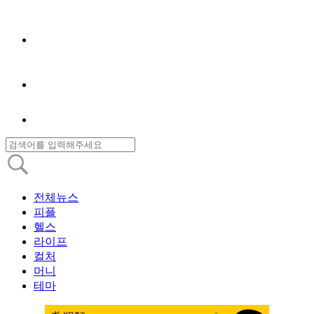
전체뉴스
피플
헬스
라이프
컬처
머니
테마