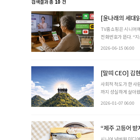
검색결과 총
10
건
[윤나래의 세대읽
TV홈쇼핑은 시니어에
전화번호가 뜬다. “
색상과 수량을 확인한다.
2026-06-15 06:00
즘은 달라졌다. TV홈
[말띠 CEO] 
사회적 척도가 한 사
까지 성실하게 살아왔다
가운데, 경영 최전선에
2026-01-07 06:00
년’으로 불린다. 하
“제주 고등어 받
시니어 넘버원 미디어