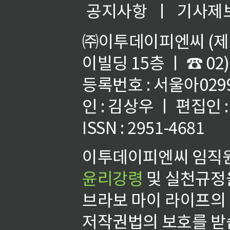
공지사항
ㅣ
기사제
㈜이투데이피엔씨 (제호
이빌딩 15층 ㅣ ☎ 02)
등록번호 : 서울아02992
인 : 김상우 ㅣ 편집인
ISSN : 2951-4681
이투데이피엔씨 임직원
윤리강령
및 실천규정을
브라보 마이 라이프의
저작권법의 보호를 받