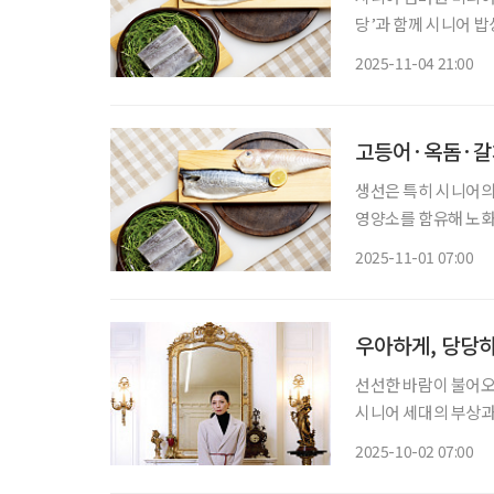
당’과 함께 시니어 밥
벤트는 건강한 식생활 
2025-11-04 21:00
월호 식탁 위 건강 
고등어·옥돔·갈
생선은 특히 시니어의
영양소를 함유해 노화
리미엄 수산 브랜드 
2025-11-01 07:00
보인다. ‘제주家마당’
우아하게, 당당하게
선선한 바람이 불어오
시니어 세대의 부상과 
패션에 주목하고 있다
2025-10-02 07:00
성을 아우르는 것이 