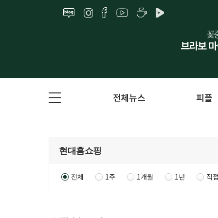
전체뉴스
피플
전체
1주
1개월
1년
직