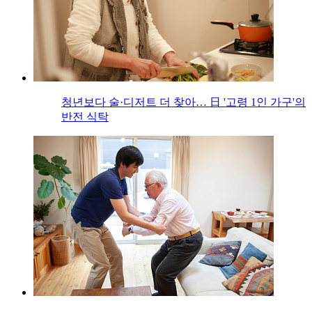
청년보다 술·디저트 더 찾아… 日 '고령 1인 가구'의
반전 식탁