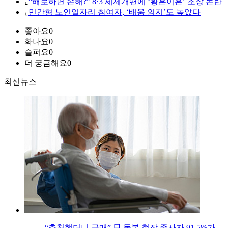
⌞
“해로하면 손해?” 8·3 세제개편에 ‘황혼이혼’ 조장 논란
⌞
민간형 노인일자리 참여자, ‘배움 의지’도 높았다
좋아요
0
화나요
0
슬퍼요
0
더 궁금해요
0
최신뉴스
“추천했더니 구매” 日 돌봄 현장 종사자 91.5%가