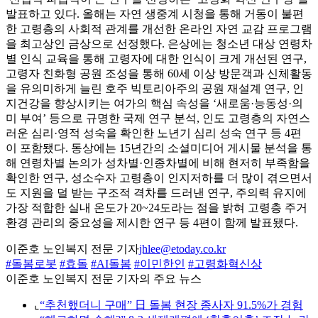
발표하고 있다. 올해는 자연 생중계 시청을 통해 거동이 불편
한 고령층의 사회적 관계를 개선한 온라인 자연 교감 프로그램
을 최고상인 금상으로 선정했다. 은상에는 청소년 대상 연령차
별 인식 교육을 통해 고령자에 대한 인식이 크게 개선된 연구,
고령자 친화형 공원 조성을 통해 60세 이상 방문객과 신체활동
을 유의미하게 늘린 호주 빅토리아주의 공원 재설계 연구, 인
지건강을 향상시키는 여가의 핵심 속성을 ‘새로움·능동성·의
미 부여’ 등으로 규명한 국제 연구 분석, 인도 고령층의 자연스
러운 심리·영적 성숙을 확인한 노년기 심리 성숙 연구 등 4편
이 포함됐다. 동상에는 15년간의 소셜미디어 게시물 분석을 통
해 연령차별 논의가 성차별·인종차별에 비해 현저히 부족함을
확인한 연구, 성소수자 고령층이 인지저하를 더 많이 겪으면서
도 지원을 덜 받는 구조적 격차를 드러낸 연구, 주의력 유지에
가장 적합한 실내 온도가 20~24도라는 점을 밝혀 고령층 주거
환경 관리의 중요성을 제시한 연구 등 4편이 함께 발표됐다.
이준호 노인복지 전문 기자
jhlee@etoday.co.kr
#돌봄로봇
#효돌
#AI돌봄
#이민한인
#고령화혁신상
이준호 노인복지 전문 기자의 주요 뉴스
⌞
“추천했더니 구매” 日 돌봄 현장 종사자 91.5%가 경험