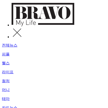
전체뉴스
피플
헬스
라이프
컬처
머니
테마
카드뉴스