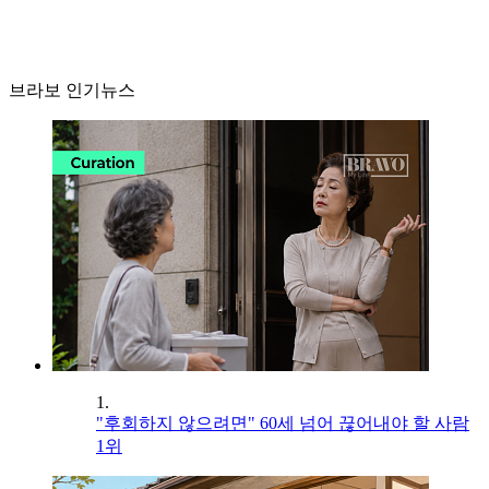
브라보 인기뉴스
1.
"후회하지 않으려면" 60세 넘어 끊어내야 할 사람
1위