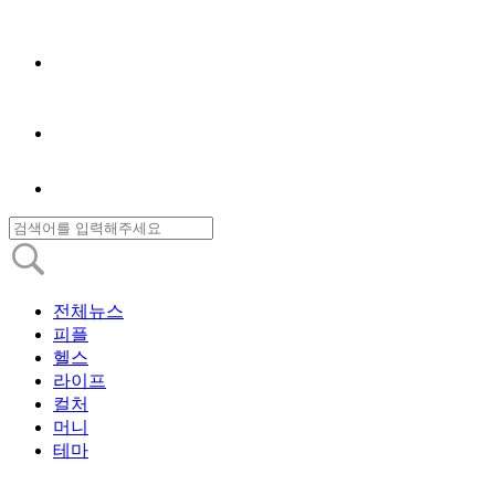
전체뉴스
피플
헬스
라이프
컬처
머니
테마