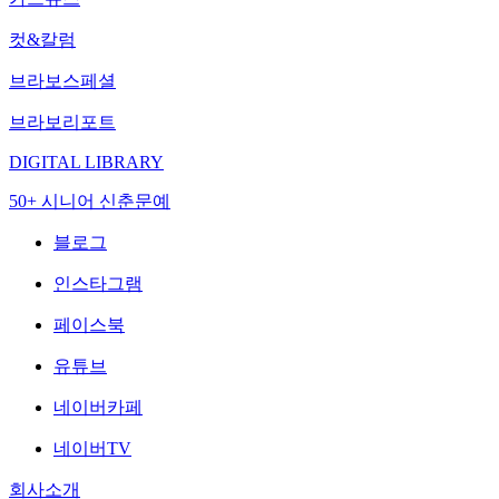
컷&칼럼
브라보스페셜
브라보리포트
DIGITAL LIBRARY
50+ 시니어 신춘문예
블로그
인스타그램
페이스북
유튜브
네이버카페
네이버TV
회사소개