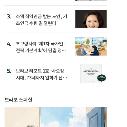
3.
소액 직역연금 받는 노인, 기
초연금 수령 길 열린다
4.
초고령사회 ‘제1차 국가인구
전략 기본계획’에 담길 정책
은
5.
브라보 리포트 1호 ‘사오정
시대, 73세까지 일하기 전략’
발간
브라보 스페셜