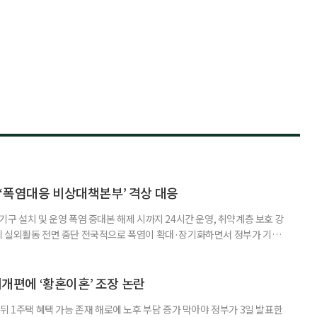
‘폭염대응 비상대책본부’ 격상 대응
구 설치 및 운영 폭염 중대본 해제 시까지 24시간 운영, 취약계층 보호 강
리 실외활동 전면 중단 전국적으로 폭염이 확대·장기화하면서 정부가 기존
’로 격상했다. 7일 보건복지부에 따르면 정은경 장관 주재로 폭염 대응
본부를 구성·운영하기로 했다. 이번 조치는 지난 2일 폭염 중앙재난안전대
령된 이후에도 폭염이 전국적으로 확대되고 장기화한 데 따른 것이다. 기존에
제개편에 ‘황혼이혼’ 조장 논란
뒤 1주택 혜택 가능 존재 해로에 노후 부담 증가 막아야 정부가 3일 발표한