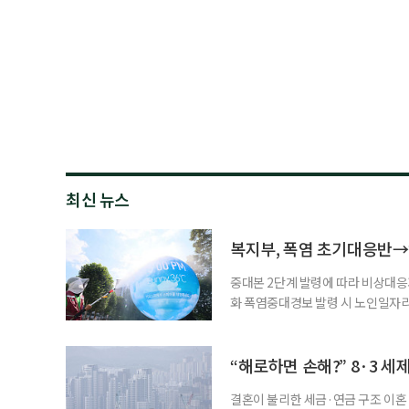
최신 뉴스
복지부, 폭염 초기대응반→
중대본 2단계 발령에 따라 비상대응기
화 폭염중대경보 발령 시 노인일자
초기대응반을 ‘폭염대응 비상대책본부
긴급회의를 열고 폭염대응 비상대책
책본부(중대본) 2단계(심각)가 발
“해로하면 손해?” 8·3 세
운영
결혼이 불리한 세금·연금 구조 이혼 