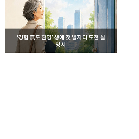
‘경험 無도 환영’ 생애 첫 일자리 도전 설
명서