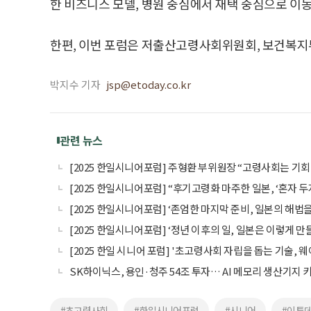
한 비즈니스 모델, 병원 중심에서 재택 중심으로 이
한편, 이번 포럼은 저출산고령사회위원회, 보건복지
박지수 기자
jsp@etoday.co.kr
관련 뉴스
[2025 한일시니어포럼] 주형환 부위원장 “고령사회는 기회,
[2025 한일시니어포럼] “후기고령화 마주한 일본, ‘혼자 두
[2025 한일시니어포럼] ‘존엄한 마지막 준비, 일본의 해법을
[2025 한일시니어포럼] ‘정년 이후의 일, 일본은 이렇게 만
[2025 한일 시니어 포럼] '초고령사회 자립을 돕는 기술, 
SK하이닉스, 용인·청주 54조 투자… AI 메모리 생산기지 
#초고령사회
#한일시니어포럼
#시니어
#이투