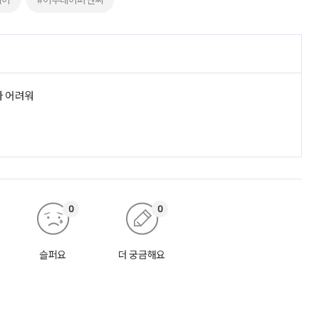
라 어려워
0
0
슬퍼요
더 궁금해요