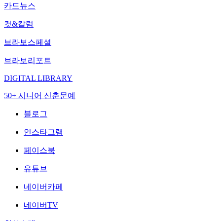
카드뉴스
컷&칼럼
브라보스페셜
브라보리포트
DIGITAL LIBRARY
50+ 시니어 신춘문예
블로그
인스타그램
페이스북
유튜브
네이버카페
네이버TV