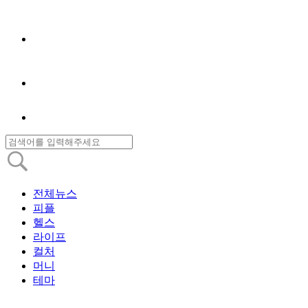
전체뉴스
피플
헬스
라이프
컬처
머니
테마