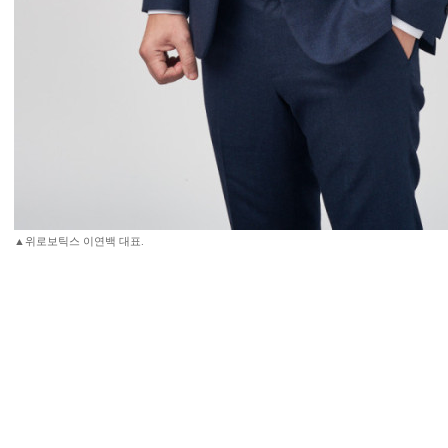
▲위로보틱스 이연백 대표.