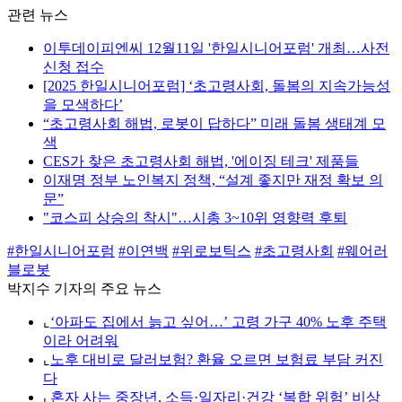
관련 뉴스
이투데이피엔씨 12월11일 '한일시니어포럼' 개최…사전
신청 접수
[2025 한일시니어포럼] ‘초고령사회, 돌봄의 지속가능성
을 모색하다’
“초고령사회 해법, 로봇이 답하다” 미래 돌봄 생태계 모
색
CES가 찾은 초고령사회 해법, '에이징 테크' 제품들
이재명 정부 노인복지 정책, “설계 좋지만 재정 확보 의
문”
"코스피 상승의 착시"…시총 3~10위 영향력 후퇴
#한일시니어포럼
#이연백
#위로보틱스
#초고령사회
#웨어러
블로봇
박지수 기자의 주요 뉴스
⌞
‘아파도 집에서 늙고 싶어…’ 고령 가구 40% 노후 주택
이라 어려워
⌞
노후 대비로 달러보험? 환율 오르면 보험료 부담 커진
다
⌞
혼자 사는 중장년, 소득·일자리·건강 ‘복합 위험’ 비상