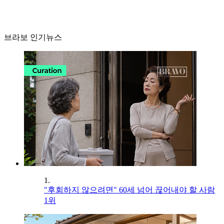
브라보 인기뉴스
1.
"후회하지 않으려면" 60세 넘어 끊어내야 할 사람
1위