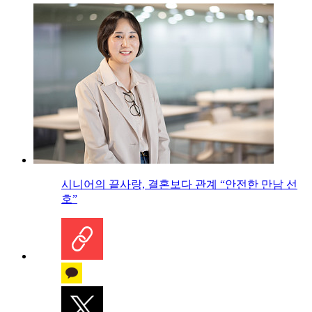
시니어의 끝사랑, 결혼보다 관계 “안전한 만남 선
호”