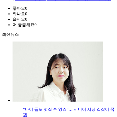
좋아요
0
화나요
0
슬퍼요
0
더 궁금해요
0
최신뉴스
“나이 듦도 멋질 수 있죠”… 시니어 시장 길잡이 꿈
꿔