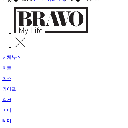
전체뉴스
피플
헬스
라이프
컬처
머니
테마