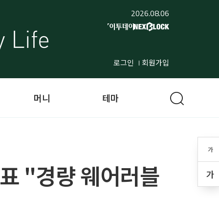
2026.08.06
로그인
회원가입
머니
테마
가
대표 "경량 웨어러블
가