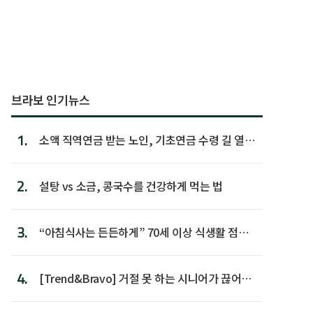
브라보 인기뉴스
1.
소액 직역연금 받는 노인, 기초연금 수령 길 열린
다
2.
설탕 vs 소금, 콩국수를 건강하게 먹는 법
3.
“아침식사는 든든하게” 70세 이상 식생활 점수
가장 높아
4.
[Trend&Bravo] 거절 못 하는 시니어가 끊어야
할 행동 5