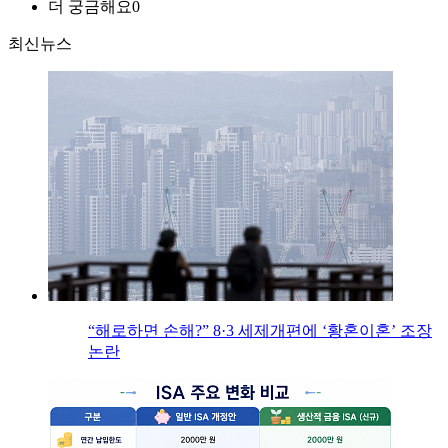
더 궁금해요
0
최신뉴스
“해로하면 손해?” 8·3 세제개편에 ‘황혼이혼’ 조장
논란