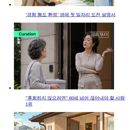
‘경험 無도 환영’ 생애 첫 일자리 도전 설명서
"후회하지 않으려면" 60세 넘어 끊어내야 할 사람
1위