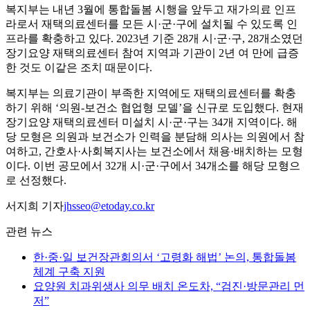
복지부는 내년 3월에 통합돌봄 시행을 앞두고 재가의료 인프
라로서 재택의료센터를 모든 시·군·구에 설치될 수 있도록 인
프라를 확충하고 있다. 2023년 기준 28개 시·군·구, 28개소였던
장기요양 재택의료센터 참여 지역과 기관이 2년 여 만에 급증
한 것도 이같은 조치 때문이다.
복지부는 의료기관이 부족한 지역에도 재택의료센터를 확충
하기 위해 ‘의원-보건소 협업형 모델’을 신규로 도입했다. 현재
장기요양 재택의료센터 미설치 시·군·구는 34개 지역이다. 해
당 모형은 의원과 보건소가 인력을 분담해 의사는 의원에서 참
여하고, 간호사·사회복지사는 보건소에서 채용·배치하는 모형
이다. 이번 공모에서 32개 시·군·구에서 34개소를 해당 모형으
로 선정했다.
서지희 기자
jhsseo@etoday.co.kr
관련 뉴스
한·중·일 보건장관회의서 ‘고령화 해법’ 논의, 통합돌봄
체계 구축 지원
요양원 치과위생사 의무 배치 온도차, “검진·방문관리 먼
저”