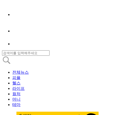
전체뉴스
피플
헬스
라이프
컬처
머니
테마