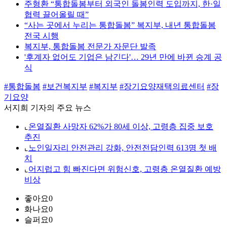
주형환 “통합돌봄부터 외국인 돌봄인력 도입까지, 한·일
협력 끌어올릴 때”
“사는 곳에서 누리는 통합돌봄” 복지부, 내년 통합돌봄
전국 시행
복지부, 통합돌봄 전문가 자문단 발족
'후계자 없어도 기업은 남긴다'… 29년 만에 바뀐 승계 공
식
#통합돌봄
#보건복지부
#복지부
#장기요양재택의료센터
#장
기요양
서지희 기자의 주요 뉴스
⌞
온열질환 사망자 62%가 80세 이상, 고령층 집중 보호
추진
⌞
노인일자리 안전관리 강화, 안전전담인력 613명 첫 배
치
⌞
어지럽고 힘 빠진다면 위험신호, 고령층 온열질환 예방
비상
좋아요
0
화나요
0
슬퍼요
0