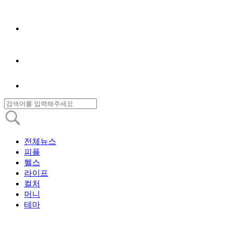
전체뉴스
피플
헬스
라이프
컬처
머니
테마