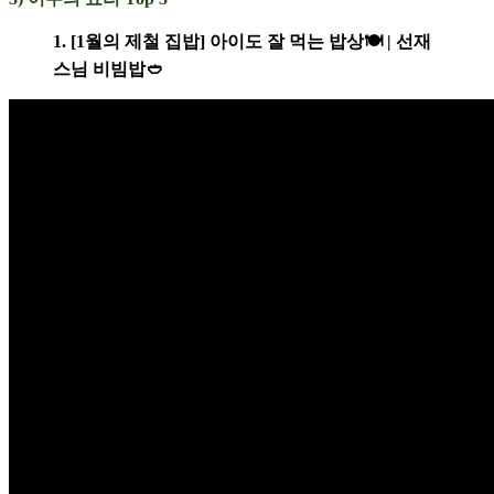
1. [1월의 제철 집밥] 아이도 잘 먹는 밥상🍽️ | 선재
스님 비빔밥🥙