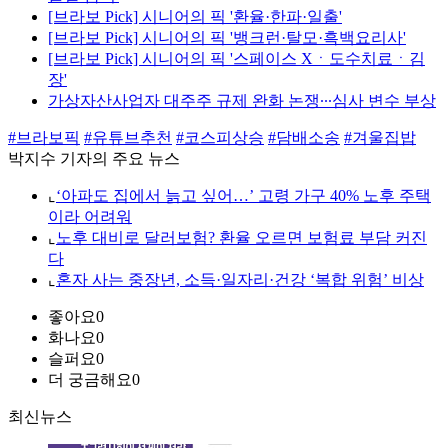
[브라보 Pick] 시니어의 픽 '환율·한파·일출'
[브라보 Pick] 시니어의 픽 '뱅크런·탈모·흑백요리사'
[브라보 Pick] 시니어의 픽 '스페이스 Xㆍ도수치료ㆍ김
장'
가상자산사업자 대주주 규제 완화 논쟁∙∙∙심사 변수 부상
#브라보픽
#유튜브추천
#코스피상승
#담배소송
#겨울집밥
박지수 기자의 주요 뉴스
⌞
‘아파도 집에서 늙고 싶어…’ 고령 가구 40% 노후 주택
이라 어려워
⌞
노후 대비로 달러보험? 환율 오르면 보험료 부담 커진
다
⌞
혼자 사는 중장년, 소득·일자리·건강 ‘복합 위험’ 비상
좋아요
0
화나요
0
슬퍼요
0
더 궁금해요
0
최신뉴스