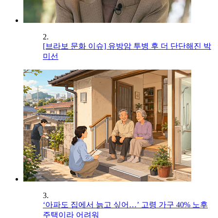
2.
[브라보 문화 이슈] 유방암 투병 후 더 단단해진 박
미선
3.
‘아파도 집에서 늙고 싶어…’ 고령 가구 40% 노후
주택이라 어려워