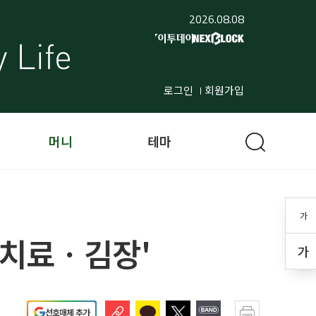
2026.08.08
로그인
회원가입
머니
테마
가
수치료ㆍ김장'
가
선호매체 추가