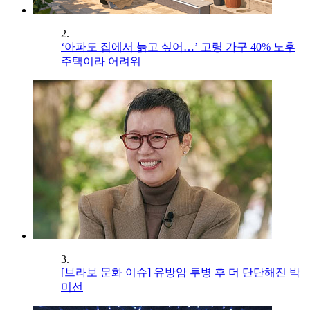
2.
‘아파도 집에서 늙고 싶어…’ 고령 가구 40% 노후
주택이라 어려워
3.
[브라보 문화 이슈] 유방암 투병 후 더 단단해진 박
미선