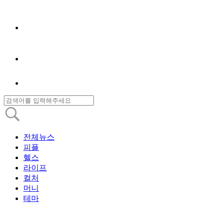
전체뉴스
피플
헬스
라이프
컬처
머니
테마