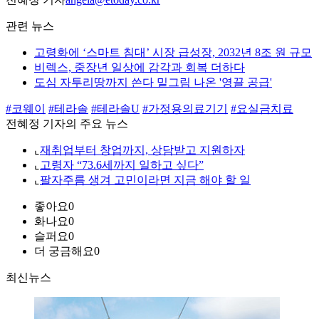
관련 뉴스
고령화에 ‘스마트 침대’ 시장 급성장, 2032년 8조 원 규모
비렉스, 중장년 일상에 감각과 회복 더하다
도심 자투리땅까지 쓴다 밑그림 나온 '영끌 공급'
#코웨이
#테라솔
#테라솔U
#가정용의료기기
#요실금치료
전혜정 기자의 주요 뉴스
⌞
재취업부터 창업까지, 상담받고 지원하자
⌞
고령자 “73.6세까지 일하고 싶다”
⌞
팔자주름 생겨 고민이라면 지금 해야 할 일
좋아요
0
화나요
0
슬퍼요
0
더 궁금해요
0
최신뉴스