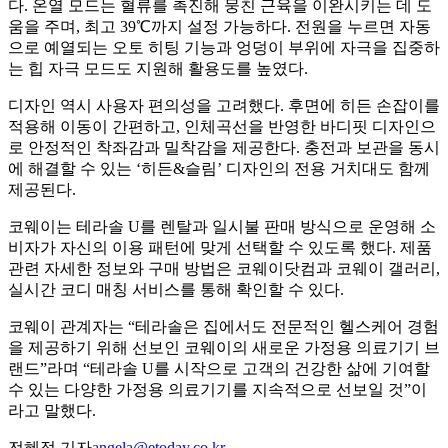
다. 온열 모드는 혈류를 촉진해 뭉친 근육을 이완시키는 데 도
움을 주며, 최고 39℃까지 설정 가능하다. 전원을 누르면 자동
으로 예열되는 오토 히팅 기능과 엉덩이 부위에 자극을 집중하
는 힙 자극 모드도 지원해 활용도를 높였다.
디자인 역시 사용자 편의성을 고려했다. 후면에 히든 손잡이를
적용해 이동이 간편하고, 인체곡선을 반영한 바디핏 디자인으
로 안정적인 착좌감과 밀착감을 제공한다. 충전과 보관을 동시
에 해결할 수 있는 ‘히든&슬림’ 디자인의 전용 거치대도 함께
제공된다.
코웨이는 테라솔 U를 렌탈과 일시불 판매 방식으로 운영해 소
비자가 자신의 이용 패턴에 맞게 선택할 수 있도록 했다. 제품
관련 자세한 정보와 구매 방법은 코웨이닷컴과 코웨이 갤러리,
실시간 코디 매칭 서비스를 통해 확인할 수 있다.
코웨이 관계자는 “테라솔은 집에서도 전문적인 헬스케어 경험
을 제공하기 위해 선보인 코웨이의 새로운 가정용 의료기기 브
랜드”라며 “테라솔 U를 시작으로 고객의 건강한 삶에 기여할
수 있는 다양한 가정용 의료기기를 지속적으로 선보일 것”이
라고 말했다.
전혜정 기자
angela@etoday.co.kr