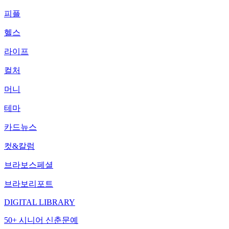
피플
헬스
라이프
컬처
머니
테마
카드뉴스
컷&칼럼
브라보스페셜
브라보리포트
DIGITAL LIBRARY
50+ 시니어 신춘문예