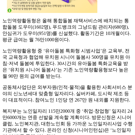
노인역량활동형은 올해 통합돌봄 재택서비스에 배치되는 통
합돌봄 도우미(1602명), 푸드뱅크의 그냥드림 관리자(680명),
안심귀가 도우미(951명)를 신설했댜. 활동기간은 10개월이다.
평균 급여는 월 76만1000원이다.
노인역량활용형 중 ‘유아돌봄 특화형 시범사업’은 교육부, 전
국 교육청과 협업해 유치원 시니어 돌봄사 500명을 유치원 아
침·저녁 돌봄에 투입한다. 30시간의 유아돌봄 특화교육을 받
은 ‘유치원 시니어 돌봄사’는 기존 노인역량활용형보다 높은
월 90만 원의 급여를 받는다.
공동체사업단은 외부자원(인적·물적)을 활용한 사회서비스 분
야의 신노년세대 맞춤형 일자리다. 실버카페, 도시락 제조 등
이 대표적이다. 참여노인 1인당 연 267만 원 내외를 지원한다.
복지부는 노인일자리 115만2000개 중 ‘취업·창업형’ 일자리 24
만6000개는 연중 선발을 계속할 계획이다. 방문신청은 시니어
클럽, 노인복지관, 대한노인회 등 가까운 노인일자리사업 수행
기관에서 할 수 있다. 온라인 신청(시니어인턴십)은 ‘노인일자