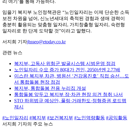
리 여기’를 통해 가능하다.
임을기 복지부 노인정책관은 “노인일자리는 이제 단순한 소득
보전 차원을 넘어, 신노년세대의 축적된 경험과 생애 경력이
충분히 활용되는 맞춤형 일자리, 가치창출형 일자리, 숙련형
일자리로 한 단계 도약할 것”이라고 말했다.
서지희 기자
jhsseo@etoday.co.kr
관련 뉴스
복지부, 고독사 위험군 발굴시스템 시범운영 점검
노인일자리 수요 증가 80대가 견인, 2050년엔 2.77배
이스란 복지부 차관, 병원선 ‘건강옹진호’ 직접 승선…도
서 통합돌봄 현장 점검
복지부, 통합돌봄 전용 누리집 개설
통합돌봄 앞두고 복지부 장·차관 현장 의견 청취 나서
STO 하위법규 예상안, 풀링·거래한도·정형증권 로드맵
제시
#노인일자리
#복지부
#보건복지부
#노인역량활동
#공익활동
서지희 기자의 주요 뉴스