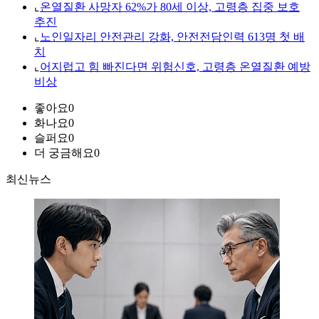
⌞
온열질환 사망자 62%가 80세 이상, 고령층 집중 보호
추진
⌞
노인일자리 안전관리 강화, 안전전담인력 613명 첫 배
치
⌞
어지럽고 힘 빠진다면 위험신호, 고령층 온열질환 예방
비상
좋아요
0
화나요
0
슬퍼요
0
더 궁금해요
0
최신뉴스