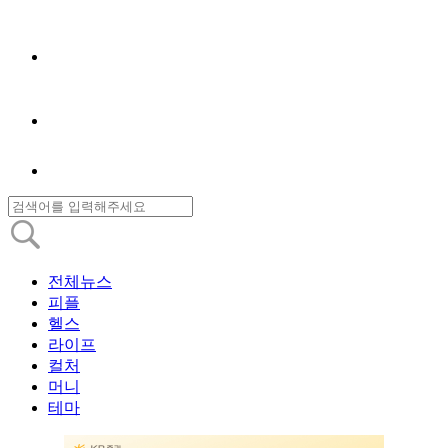
전체뉴스
피플
헬스
라이프
컬처
머니
테마