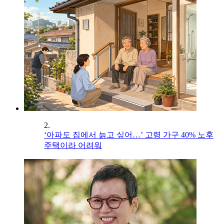
2.
‘아파도 집에서 늙고 싶어…’ 고령 가구 40% 노후
주택이라 어려워