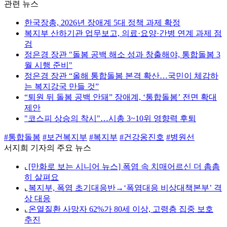
관련 뉴스
한국장총, 2026년 장애계 5대 정책 과제 확정
복지부 산하기관 업무보고, 의료·요양·간병 연계 과제 점
검
정은경 장관 "돌봄 공백 해소 성과 창출해야, 통합돌봄 3
월 시행 준비"
정은경 장관 “올해 통합돌봄 본격 확산…국민이 체감하
는 복지강국 만들 것”
“퇴원 뒤 돌봄 공백 안돼” 장애계, ‘통합돌봄’ 전면 확대
제안
"코스피 상승의 착시"…시총 3~10위 영향력 후퇴
#통합돌봄
#보건복지부
#복지부
#건강옹진호
#병원선
서지희 기자의 주요 뉴스
⌞
[만화로 보는 시니어 뉴스] 폭염 속 치매어르신 더 촘촘
히 살펴요
⌞
복지부, 폭염 초기대응반→‘폭염대응 비상대책본부’ 격
상 대응
⌞
온열질환 사망자 62%가 80세 이상, 고령층 집중 보호
추진