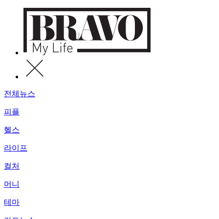
전체뉴스
피플
헬스
라이프
컬처
머니
테마