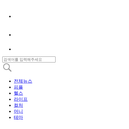
전체뉴스
피플
헬스
라이프
컬처
머니
테마