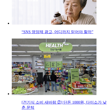
“SNS 영양제 광고, 어디까지 믿어야 할까”
[건기식 소비 새바람 ②] 단돈 1000원, 다이소가 낮
춘 문턱