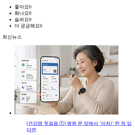
좋아요
0
화나요
0
슬퍼요
0
더 궁금해요
0
최신뉴스
[건강앱 첫걸음 ①] 병원 문 앞에서 ‘아차!’ 한 적 있
다면