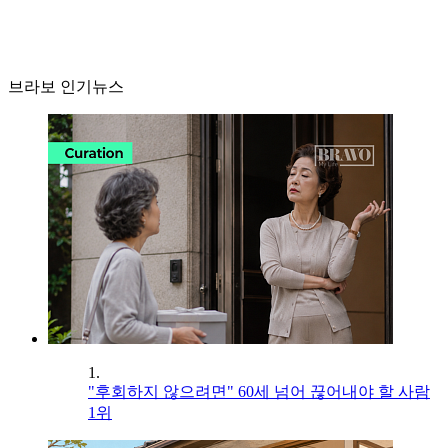
브라보 인기뉴스
1.
"후회하지 않으려면" 60세 넘어 끊어내야 할 사람
1위