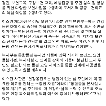
검진, 보건교육, 구강보건 교육, 예방접종 등 주민 삶의 질 향상
을 위한 다양한 보건사업을 수행하며 도서지역 공중보건의료
의 핵심 역할을 수행하고 있다.
이스란 제1차관은 이날 오전 7시 30분 인천 연안부두에서 건강
옹진호에 직접 승선해 자월도까지 함께 항해하며, 도서 주민을
찾아가는 병원선의 운항 여건과 진료 준비 과정 및 현황을 살
폈다. 이어 병원선 의료진과 승무원, 공중보건의, 지자체 보건
소 관계자 등과 간담회를 열고 인력 확보, 근무 여건, 악천후 시
운항 안전 등 현장의 애로사항과 건의사항을 경청했다.
복지부는 통합돌봄 본사업 시행에 맞춰 지자체 보건소, 요양·
돌봄기관, 복지시설 간 연계를 강화해 거동이 불편한 도서 주
민도 필요한 의료·돌봄·요양 서비스를 통합·연계해 제공받을
수 있도록 지원할 계획이다.
이스란 차관은 “건강옹진호는 병원이 없는 섬 주민에게 꼭 필
요한 의료를 전하는 소중한 자원”이라며 “통합돌봄 본사업 시
행을 계기로 섬 주민들이 더 건강한 삶을 누릴 수 있도록 오늘
들은 현장 목소리를 정책과 예산에 충실히 반영하겠다”고 밝
혔다.