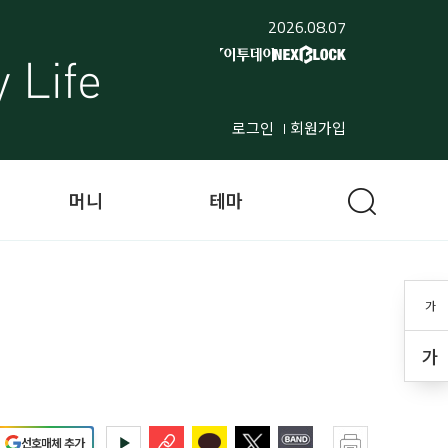
2026.08.07
로그인
회원가입
머니
테마
가
가
선호매체 추가