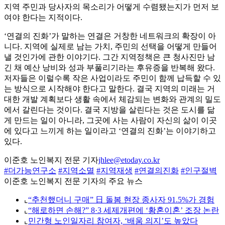
지역 주민과 당사자의 목소리가 어떻게 수렴됐는지가 먼저 보
여야 한다는 지적이다.
‘연결의 진화’가 말하는 연결은 거창한 네트워크의 확장이 아
니다. 지역에 실제로 남는 가치, 주민의 선택을 어떻게 만들어
낼 것인가에 관한 이야기다. 그간 지역정책은 큰 청사진만 남
긴 채 예산 낭비와 성과 부풀리기라는 후유증을 반복해 왔다.
저자들은 이럴수록 작은 사업이라도 주민이 함께 납득할 수 있
는 방식으로 시작해야 한다고 말한다. 결국 지역의 미래는 거
대한 개발 계획보다 생활 속에서 체감되는 변화와 관계의 밀도
에서 갈린다는 것이다. 결국 지방을 살린다는 것은 도시를 닮
게 만드는 일이 아니라, 그곳에 사는 사람이 자신의 삶이 이곳
에 있다고 느끼게 하는 일이라고 ‘연결의 진화’는 이야기하고
있다.
이준호 노인복지 전문 기자
jhlee@etoday.co.kr
#더가능연구소
#지역소멸
#지역재생
#연결의진화
#인구절벽
이준호 노인복지 전문 기자의 주요 뉴스
⌞
“추천했더니 구매” 日 돌봄 현장 종사자 91.5%가 경험
⌞
“해로하면 손해?” 8·3 세제개편에 ‘황혼이혼’ 조장 논란
⌞
민간형 노인일자리 참여자, ‘배움 의지’도 높았다