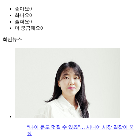
좋아요
0
화나요
0
슬퍼요
0
더 궁금해요
0
최신뉴스
“나이 듦도 멋질 수 있죠”… 시니어 시장 길잡이 꿈
꿔