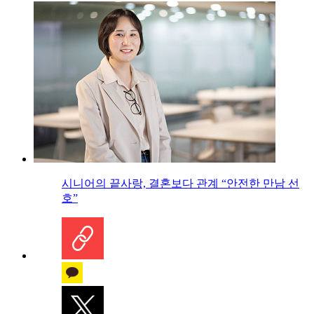
시니어의 끝사랑, 결혼보다 관계 “안전한 만남 선
호”