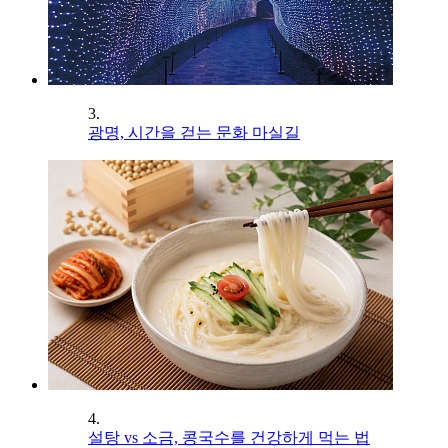
3.
광명, 시간을 걷는 문화 마실길
4.
설탕 vs 소금, 콩국수를 건강하게 먹는 법