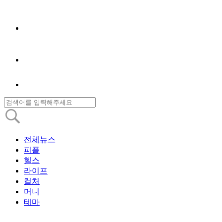
전체뉴스
피플
헬스
라이프
컬처
머니
테마