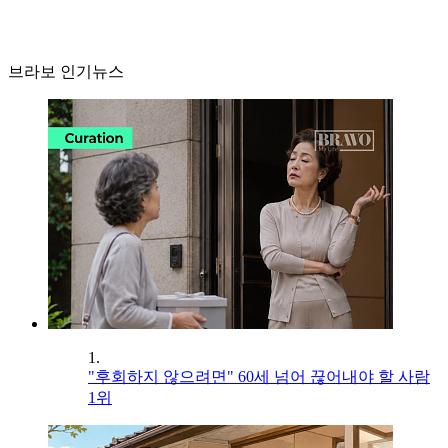
브라보 인기뉴스
1.
"후회하지 않으려면" 60세 넘어 끊어내야 할 사람
1위