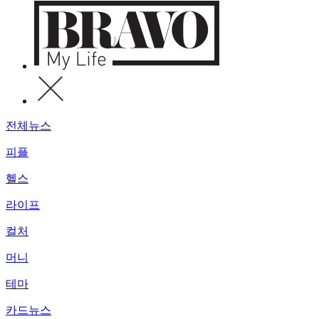
전체뉴스
피플
헬스
라이프
컬처
머니
테마
카드뉴스