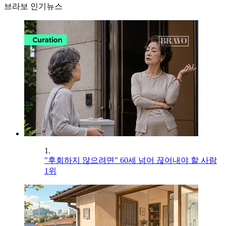
브라보 인기뉴스
1.
"후회하지 않으려면" 60세 넘어 끊어내야 할 사람
1위