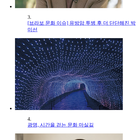
3.
[브라보 문화 이슈] 유방암 투병 후 더 단단해진 박
미선
4.
광명, 시간을 걷는 문화 마실길