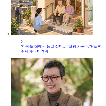
2.
‘아파도 집에서 늙고 싶어…’ 고령 가구 40% 노후
주택이라 어려워