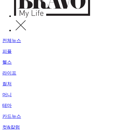
전체뉴스
피플
헬스
라이프
컬처
머니
테마
카드뉴스
컷&칼럼