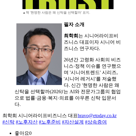
▲책 '현명한 사람은 왜 신탁을 선택할까' 표지.
필자 소개
최학희
는 시니어라이프비
즈니스 대표이자 시니어 비
즈니스 연구자다.
26년간 고령화 사회의 비즈
니스·정책 이슈를 연구했으
며 '시니어트렌드' 시리즈,
'시니어 레거시'를 저술했
다. 신간 '현명한 사람은 왜
신탁을 선택할까(2026)'는 AI와 전문가그룹의 협업
으로 법률·금융·복지·의료를 아우른 신탁 입문서
다.
최학희 시니어라이프비즈니스 대표
bravo@etoday.co.kr
#신탁
#노후자산
#노후준비
#자산설계
#상속증여
좋아요
0