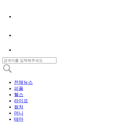
전체뉴스
피플
헬스
라이프
컬처
머니
테마