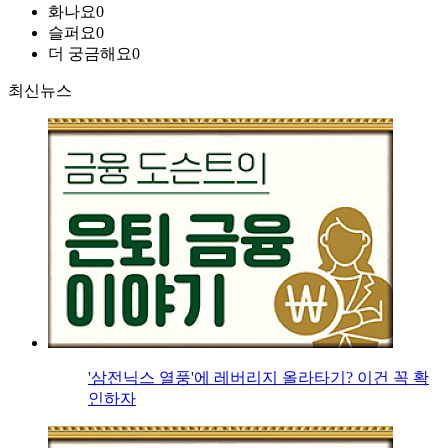
화나요
0
슬퍼요
0
더 궁금해요
0
최신뉴스
'삼전닉스 열풍'에 레버리지 올라타기? 이건 꼭 확
인하자