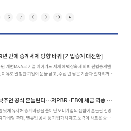
6
7
8
9
10
년 만에 승계세제 방향 바꿔 [기업승계 대전환]
차원 개편M&A로 기업 이어가도 세제 혜택상속세 회피 편법승계엔
부의 세제 원칙을 바꿨다. 정부가 자녀에게 회사를 물려주는 ‘혈연
 가업 승계 세제를 기업 자체를 존속시키는 방향으로 전환한다
▶
주가 눌러 승계비용 낮추던 공식 흔들린다…저PBR·EB에 세금 역풍 [기업승계 대전환]
를 낮게 유지해 승계비용을 줄이던 오너기업의 셈법이 흔들릴 전망
각과 배당 확대, 밸류업 공시 등 기업가치 제고 노력이 새로운 승계
계에 따르면 2026년 세제개편안은