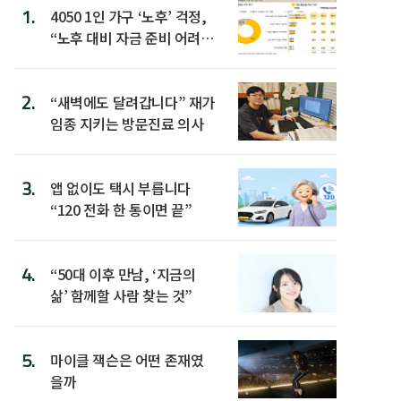
1.
4050 1인 가구 ‘노후’ 걱정,
“노후 대비 자금 준비 어려
워”
2.
“새벽에도 달려갑니다” 재가
임종 지키는 방문진료 의사
3.
앱 없이도 택시 부릅니다
“120 전화 한 통이면 끝”
4.
“50대 이후 만남, ‘지금의
삶’ 함께할 사람 찾는 것”
5.
마이클 잭슨은 어떤 존재였
을까