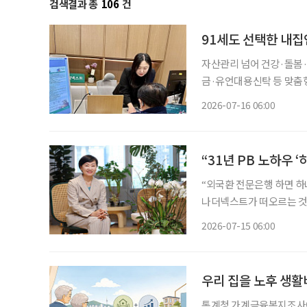
검색결과 총
106
건
91세도 선택한 내집
자산관리 넘어 건강·돌봄
금·유언대용신탁 등 맞춤
한 서비스 제공 금융권에서 시니어의 니즈는 갈수록 다양해지고 있다. 지금 무엇이 필요한지
2026-07-16 06:00
정확히 파악하는 시니어가
“31년 PB 노하우
“외국환 전문은행 하면 하
나더넥스트가 떠오르는 것이 바람입니다.” 지난 6월 서
정 하나은행 WM본부장은
2026-07-15 06:00
스트’에 대한 목표를 이같
우리 집을 노후 생활
통계청 가계금융복지조사에 