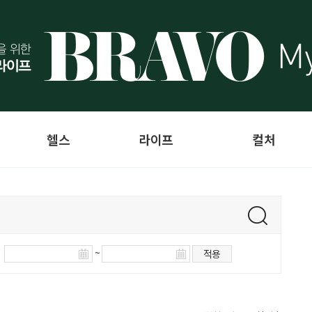
헬스
라이프
컬처
~
적용