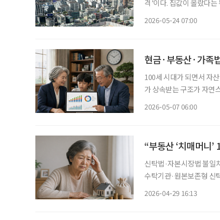
격’이다. 집값이 올랐다는
않고 등장하는 용어다. 하지만 실제로는 두 가격의 차이를 헷갈리는 경우가 적지 않다. 특히 은
2026-05-24 07:00
퇴 이후 재산세, 건강보험
현금·부동산·가족법
100세 시대가 되면서 자
가 상속받는 구조가 자연
이미 고령층에 접어들면서
2026-05-07 06:00
되고 있다. 실제 현장에서
신탁법·자본시장법 불일치로
수탁기관·원본보존형 신탁 도입 검토해야” 고령층의 치
부분이 부동산에 집중된 
2026-04-29 16:13