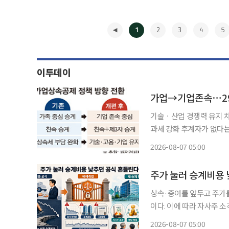
1
2
3
4
5
이투데이
가업→기업존속⋯29
기술ㆍ산업 경쟁력 유지 
과세 강화 후계자가 없다는 이유로 멀쩡한 기업이 문을 닫고, 수십 년 쌓은 기술과 일자리까지
사라지는 ‘승계절벽’이 정
2026-08-07 05:00
승계’를 전제로 설계해온
◀
상속·증여를 앞두고 주가
이다. 이에 따라 자사주 소
전략으로 부상할 것이라는 관측이 나온다. 6일 금융투자업
2026-08-07 05:00