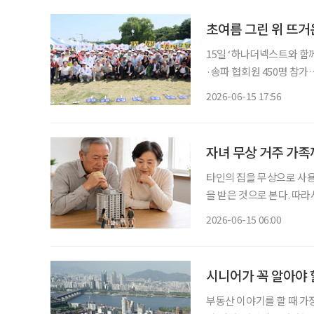
상으로
초여름 그린 위 뜨
15일 ‘하나더넥스트와 함
·송파 협회원 450명 참가
조·신순자·김점숙 조 부문별 정상 초여름 햇살이 내리쬔 그린 위에서 
2026-06-15 17:56
인들의 열정이 펼쳐졌다. 
자녀 무상 거주 가
타인의 집을 무상으로 사용
을 받은 것으로 본다. 따라
형제자매 간처럼 가족이나
2026-06-15 06:00
시니어가 꼭 알아야 할
부동산 이야기를 할 때 가