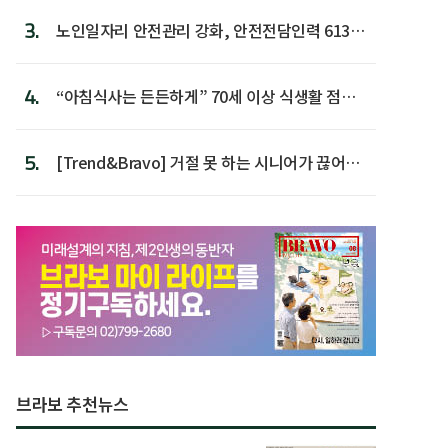
3.
노인일자리 안전관리 강화, 안전전담인력 613명
첫 배치
4.
“아침식사는 든든하게” 70세 이상 식생활 점수
가장 높아
5.
[Trend&Bravo] 거절 못 하는 시니어가 끊어야
할 행동 5
브라보 추천뉴스