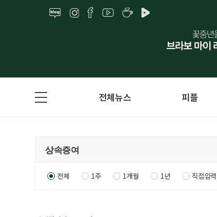
전체뉴스
피플
전체
1주
1개월
1년
직접입력