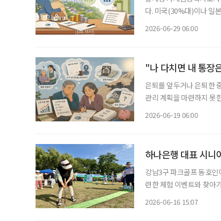
다. 미국(30%대)이나 
로도 유례를 찾기 어려울 
2026-06-29 06:00
"나 다치면 내 통장은
은퇴를 앞두거나 은퇴한 
관리 계획을 마련하지 못한
있지만, 정작 스스로 금융 의
2026-06-19 06:00
사됐다. 18일 보험
강남3구 파크골프 동호인
련한 체험 이벤트와 찾아가는 금
스트는 15일 서울 세곡
2026-06-16 15:07
바브라보배 강남3구 파크