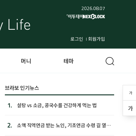
2026.08.07
로그인
회원가입
머니
테마
브라보 인기뉴스
가
1.
설탕 vs 소금, 콩국수를 건강하게 먹는 법
가
2.
소액 직역연금 받는 노인, 기초연금 수령 길 열린
다