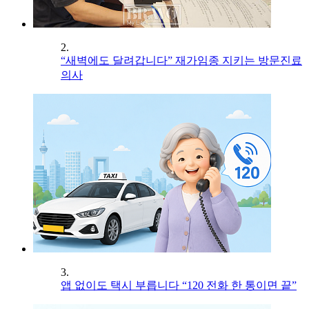
2.
“새벽에도 달려갑니다” 재가임종 지키는 방문진료
의사
3.
앱 없이도 택시 부릅니다 “120 전화 한 통이면 끝”