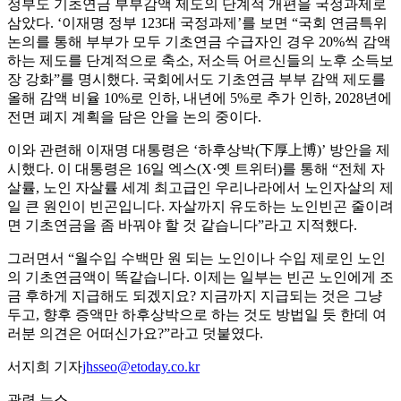
정부도 기초연금 부부감액 제도의 단계적 개편을 국정과제로
삼았다. ‘이재명 정부 123대 국정과제’를 보면 “국회 연금특위
논의를 통해 부부가 모두 기초연금 수급자인 경우 20%씩 감액
하는 제도를 단계적으로 축소, 저소득 어르신들의 노후 소득보
장 강화”를 명시했다. 국회에서도 기초연금 부부 감액 제도를
올해 감액 비율 10%로 인하, 내년에 5%로 추가 인하, 2028년에
전면 폐지 계획을 담은 안을 논의 중이다.
이와 관련해 이재명 대통령은 ‘하후상박(下厚上博)’ 방안을 제
시했다. 이 대통령은 16일 엑스(X·옛 트위터)를 통해 “전체 자
살률, 노인 자살률 세계 최고급인 우리나라에서 노인자살의 제
일 큰 원인이 빈곤입니다. 자살까지 유도하는 노인빈곤 줄이려
면 기초연금을 좀 바꿔야 할 것 같습니다”라고 지적했다.
그러면서 “월수입 수백만 원 되는 노인이나 수입 제로인 노인
의 기초연금액이 똑같습니다. 이제는 일부는 빈곤 노인에게 조
금 후하게 지급해도 되겠지요? 지금까지 지급되는 것은 그냥
두고, 향후 증액만 하후상박으로 하는 것도 방법일 듯 한데 여
러분 의견은 어떠신가요?”라고 덧붙였다.
서지희 기자
jhsseo@etoday.co.kr
관련 뉴스