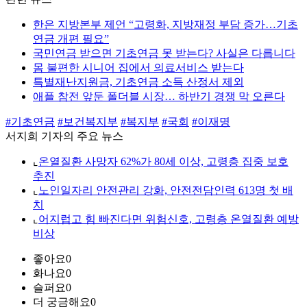
한은 지방본부 제언 “고령화, 지방재정 부담 증가…기초
연금 개편 필요”
국민연금 받으면 기초연금 못 받는다? 사실은 다릅니다
몸 불편한 시니어 집에서 의료서비스 받는다
특별재난지원금, 기초연금 소득 산정서 제외
애플 참전 앞둔 폴더블 시장… 하반기 경쟁 막 오른다
#기초연금
#보건복지부
#복지부
#국회
#이재명
서지희 기자의 주요 뉴스
⌞
온열질환 사망자 62%가 80세 이상, 고령층 집중 보호
추진
⌞
노인일자리 안전관리 강화, 안전전담인력 613명 첫 배
치
⌞
어지럽고 힘 빠진다면 위험신호, 고령층 온열질환 예방
비상
좋아요
0
화나요
0
슬퍼요
0
더 궁금해요
0