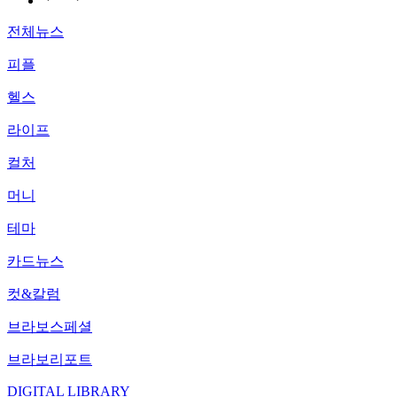
전체뉴스
피플
헬스
라이프
컬처
머니
테마
카드뉴스
컷&칼럼
브라보스페셜
브라보리포트
DIGITAL LIBRARY