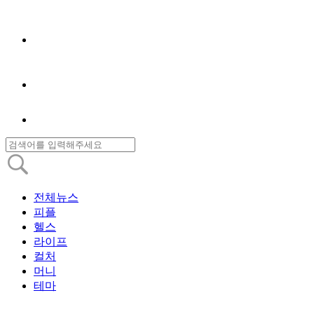
전체뉴스
피플
헬스
라이프
컬처
머니
테마