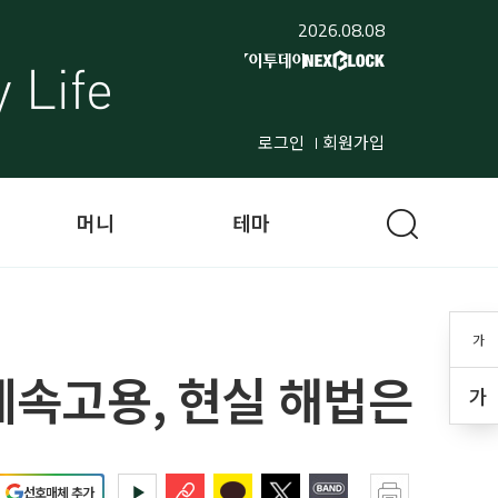
2026.08.08
로그인
회원가입
머니
테마
가
 계속고용, 현실 해법은
가
선호매체 추가