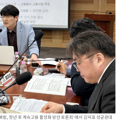
해법, 정년 후 계속고용 활성화 방안 토론회'에서 김덕호 성균관대