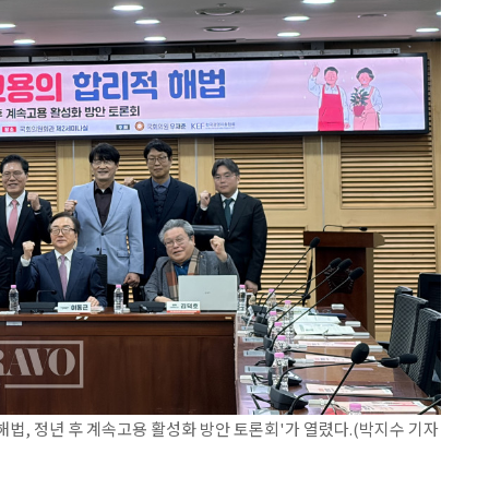
법, 정년 후 계속고용 활성화 방안 토론회'가 열렸다.(박지수 기자