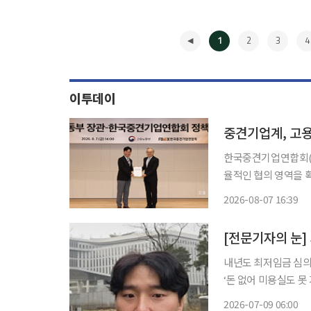
1
2
3
4
이투데이
중견기업계, 고용
한국중견기업연합회(중
율적인 협의 영역을 확대
련 회장은 이날 상장
2026-08-07 16:39
◀
[전문기자의 눈]
내년도 최저임금 심의
‘돈 없어 미용실도 못
자’를 내세운다. 현황
2026-07-09 06:00