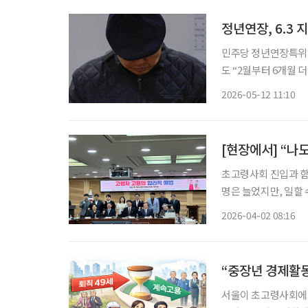
정년연장, 6.3
민주당 정년연장특위,
도 “2월부터 6개월 더 
법 논의가 6·3 지방
2026-05-12 11:10
내 공개 일정 조율이 
[현장에서] “나
초고령사회 진입과 함
명은 늘었지만, 일할 
반복되는 가운데, 해법을 둘
2026-04-02 08:16
서 1일 서울 여의도
“중장년 경제활동
서울이 초고령사회에 