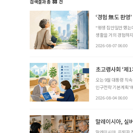
검색결과 총
88
건
‘경험 無도 환영
“평생 집안일만 했는데
생활을 거의 경험하지 
같은 문턱 앞에 선다.
2026-08-07 06:00
지 낯설다. 이들에게 
초고령사회 ‘제1
오는 9월 대통령 직
인구전략 기본계획’에 관심이 모이고 있다. 
에 초점을 맞췄던 기
2026-08-04 06:00
사회, 생산가능인구 감
말레이시아, 실버
말레이시아, 은퇴자 전용 소액