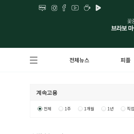
전체뉴스
피플
전체
1주
1개월
1년
직