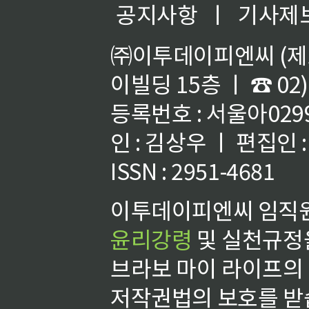
공지사항
ㅣ
기사제
㈜이투데이피엔씨 (제호
이빌딩 15층 ㅣ ☎ 02)
등록번호 : 서울아02992
인 : 김상우 ㅣ 편집인
ISSN : 2951-4681
이투데이피엔씨 임직원
윤리강령
및 실천규정을
브라보 마이 라이프의
저작권법의 보호를 받