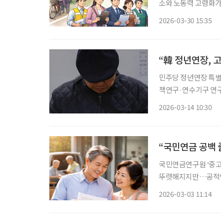
소와 노동력 고령화가
대응이 필요하다는 제
2026-03-30 15:35
“韓 정년연장, 
민주당 정년연장 특별
책연구·연수기구 연구원 초청 정년연장 정책을 고용·연금·임
정책으로 접근해야 한다는 의견이 나왔다. 
2026-03-14 10:30
(박사)은 13일 더
“국민연금 공백
국민연금연구원 ‘중고
뚜렷해지지만…공적연금
노후 이연’ 사각지대 발생” 국민연금의 생애 소득 이연 구조를 유지하기
2026-03-03 11:14
가입을 이어갈 수 있