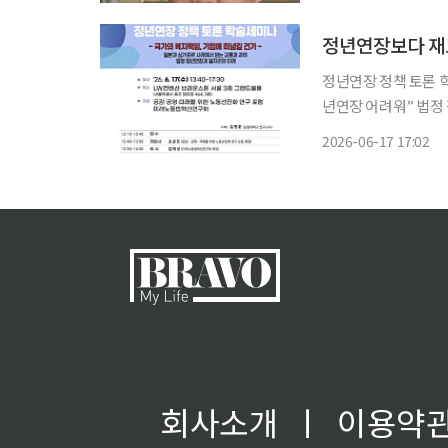
노·사가 기존 주장을
정년연장보다 재
정년연장 정책 토론 
년연장 어려워” 법정 정년을 일률적으로 늦추기보다 기업과 근로자가 상황에 맞게 재고용 등
계속고용 방식을 선택
2026-06-17 17:02
정년 사이의 소득 공
장은
회사소개
ㅣ
이용약