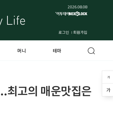
2026.08.08
로그인
회원가입
머니
테마
가
"...최고의 매운맛집은
가