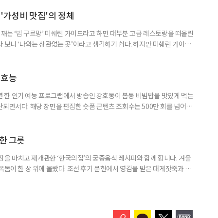
 어우러져 영양 균형이 뛰어난 신선로, 식이섬유와 미네랄이 풍부한 가파도
울리는 메뉴다. 전통의 지혜와 건강한 재료가 담긴 두 가지 요리를
'가성비 맛집'의 정체
 깨는 ‘빕 구르망’ 미쉐린 가이드라고 하면 대부분 고급 레스토랑을 떠올린
 보니 ‘나와는 상관없는 곳’이라고 생각하기 쉽다. 하지만 미쉐린 가이드
 아니다. 합리적인 가격으로 좋은 음식을 즐길 수 있는 이른바 가성비 맛집
도 있다. 미쉐린 가이드의 또 다른 기준 ‘빕 구르망’ 빕 구르망은 1997년 미쉐
 합리적인 가격에 수준 높은 음식을 제공하는 식당을 소
 효능
08년 한 인기 예능 프로그램에서 방송인 강호동이 봄동 비빔밥을 맛있게 먹는
산되면서다. 해당 장면을 편집한 숏폼 콘텐츠 조회수는 500만 회를 넘어섰
한 달 사이 약 30% 가까이 오르는 등 유통 시장에도 영향을 미치는 모습이다.
도 인기 요인으로 꼽힌다. 조리 방법은 크게 어렵지 않다. 봄동을 겉절이로
액젓, 다진 마늘, 설탕 또는 매실청을 넣어 버무리는
 한 그릇
 단장을 마치고 재개관한 ‘한국의집’의 궁중음식 레시피와 함께 합니다. 겨울
옥돔이 한 상 위에 올랐다. 조선 후기 문헌에서 영감을 받은 대게잣죽과 제
료 본연의 맛을 살리면서도 현대 식탁에 어울리도록 재해석한 메뉴다. 고소
 풍미, 그리고 균형 잡힌 영양까지. 전통의 맥을 잇되 오늘의 식생활에 맞
 고소함과 대게의 감칠맛 폭발, 대게잣죽 조선 후기 궁중 조리서 ‘