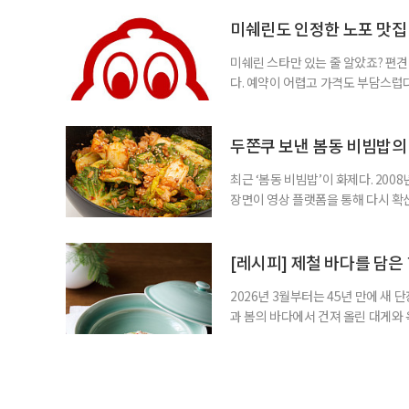
갖춘 전통 한식이다. 다양한 재료가
보리밥은 중장년 식탁에 특히 잘 어
미쉐린도 인정한 노포 맛집 
미쉐린 스타만 있는 줄 알았죠? 편견
다. 예약이 어렵고 가격도 부담스럽다
에는 별(스타) 레스토랑만 있는 것은
빕 구르망(Bib Gourmand) 식당
린 가이드가 도입한 제도다. 비교적
두쫀쿠 보낸 봄동 비빔밥의
최근 ‘봄동 비빔밥’이 화제다. 20
장면이 영상 플랫폼을 통해 다시 확
고, 이와 맞물려 봄동 가격도 최근 
간단한 조리법과 제철 식재료라는 점
무쳐 밥에 비비면 된다. 고춧가루와 
[레시피] 제철 바다를 담은
2026년 3월부터는 45년 만에 새
과 봄의 바다에서 건져 올린 대게와 
주 향토의 정취를 품은 옥돔반은 재
한 잣의 깊이와 담백하게 구운 생선의
춘 두 가지 레시피를 소개한다. 잣의