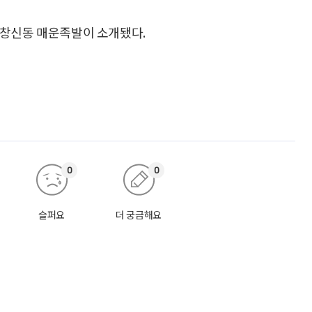
 창신동 매운족발이 소개됐다.
0
0
슬퍼요
더 궁금해요