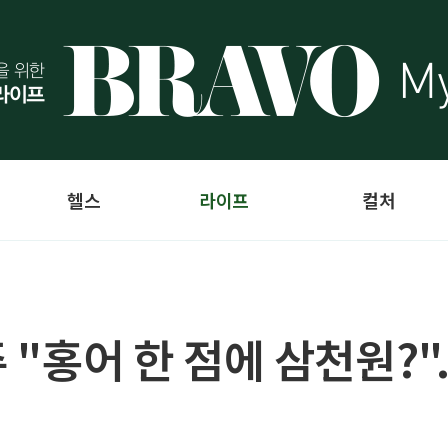
헬스
라이프
컬처
주 "홍어 한 점에 삼천원?