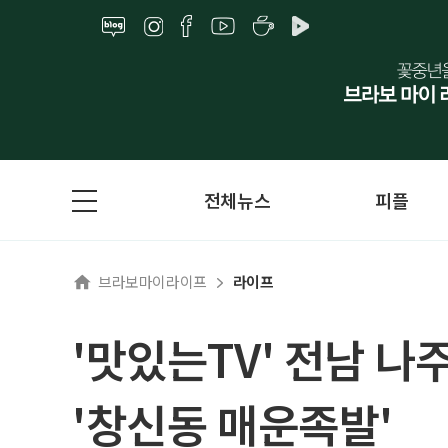
전체뉴스
피플
브라보마이라이프
라이프
'맛있는TV' 전남 나
'창신동 매운족발'