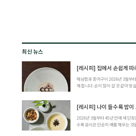
최신 뉴스
[레시피] 집에서 손쉽게 따
해삼찜과 종어구이 2026년 3월부터
께 합니다. 손이 많이 갈 것 같아 
어구이는 과정이 복잡해 보이지만 기
과 미네랄은 풍부해, 중장년에게 부담
강식’으로 바뀌는 경험을 하게 된다.
[레시피] 나이 들수록 밥이
2026년 3월부터 45년 만에 새 
수록 음식은 단순히 배를 채우는 것
는 음식이 필요한 이유다. 조선 궁