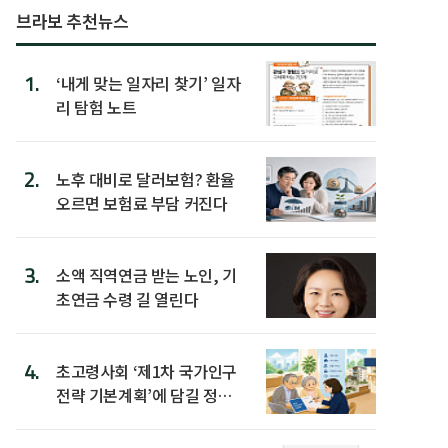
브라보 추천뉴스
1.
‘내게 맞는 일자리 찾기’ 일자
리 탐험 노트
2.
노후 대비로 달러보험? 환율
오르면 보험료 부담 커진다
3.
소액 직역연금 받는 노인, 기
초연금 수령 길 열린다
4.
초고령사회 ‘제1차 국가인구
전략 기본계획’에 담길 정책
은