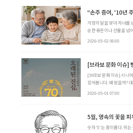
“손주 증여, ‘10년 
가정의 달을 맞아 자녀를 
순한 용돈이나 선물을 넘어
여’가 주목받고 있다. 이경호 하나은행 리빙트러스트컨설팅부 세무전문위원은 최근 ‘우리 아
2026-05-02 06:00
이의 미래를 위한 사전 증여
[브라보 문화 이슈] 
[브라보 문화 이슈] 시니
짚어봅니다. 왜 떴을까? 대전 대표 향토기업 성심당이 올해 창업 70주년을 맞았다. 이를 기념
해 성심당문화원에서는 1일부
2026-05-01 07:00
재까지의 주요 기록과 인물,
5월, 영속의 꽃을 
숫자 ‘5’는 흥미롭다. 위