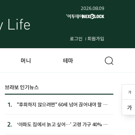
2026.08.09
로그인
회원가입
머니
테마
브라보 인기뉴스
가
1.
"후회하지 않으려면" 60세 넘어 끊어내야 할 사
가
람 1위
2.
‘아파도 집에서 늙고 싶어…’ 고령 가구 40% 노
후 주택이라 어...