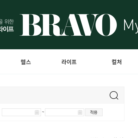
헬스
라이프
컬처
~
적용