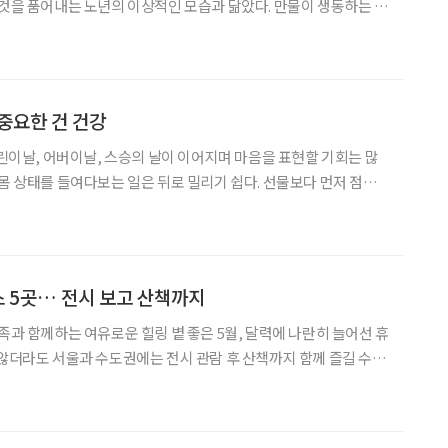
 것을 품어내는 노년의 이상적인 모습과 닮았다. 만물이 생동하는 5
럼 단단한 자아의 원칙 위에 포용력을 얹어 비로소 자신의 삶을 온전
린다. 모진 겨울바람을 견딘 후 대지를 뚫고 올라온 새순이
중요한 건 건강
어린이날, 어버이날, 스승의 날이 이어지며 마음을 표현할 기회는 많
 몸 상태를 들여다보는 일은 뒤로 밀리기 쉽다. 선물보다 먼저 점검
아이의 성장, 부모의 갱년기, 교사의 하체 피로는 일상 속에서 조용히
로 돌아온다. 이 시기를 계기로 한 번쯤 짚어볼 필
스 5곳… 전시 보고 산책까지
로운 힐링 볕 좋은 5월, 달력에 나란히 늘어선 휴
 않더라도 서울과 수도권에는 전시 관람 후 산책까지 함께 즐길 수 있
다. 이번 가정의 달에는 예술과 자연을 함께 누릴 수 있는 공간으로
까. 미술관과 박물관은 세대를 아우르며 같은 감