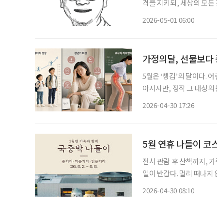
격을 지키되, 세상의 모든
월, 시니어들은 숫자 5처
2026-05-01 06:00
하게 뿌리내
가정의달, 선물보다 
5월은 ‘챙김’의 달이다. 
아지지만, 정작 그 대상의
해야 할 것은 건강이다. 
2026-04-30 17:26
진행되다 어느 순간 부담으
5월 연휴 나들이 코
전시 관람 후 산책까지, 가족과 함께하는 여유
일이 반갑다. 멀리 떠나지
는 나들이 장소가 적지 않
2026-04-30 08:10
발걸음을 옮겨보는 건 어떨