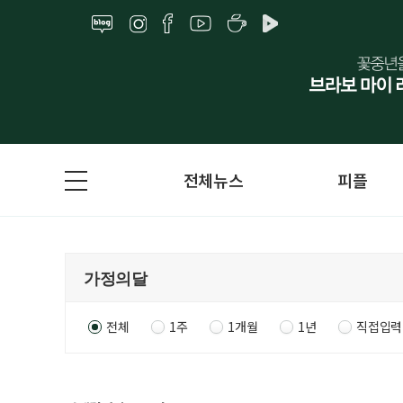
전체뉴스
피플
전체
1주
1개월
1년
직접입력