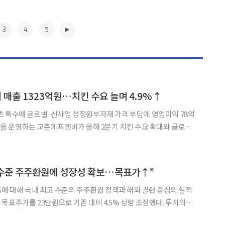
3
4
5
 매출 1323억원…치킨 수요 늘며 4.9%↑
츠 특수에 글로벌·신사업 성장원부자재 가격 부담에 영업이익 78억
을 늘렸다. 다만 원부자재 가격 상승분을 본사가 부담하면서 영업
했다. 교촌에프앤비는 올해 2분기 연결 기준 매출 1323억원, 영업이익 78
▶
고 수준 주주환원에 성장성 확보…목표가↑”
G에 대해 국내 최고 수준의 주주환원 정책과 해외 궐련 중심의 실적
목표주가를 23만원으로 기존 대비 4.5% 상향 조정했다. 투자의견
의 주주