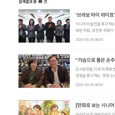
검색결과 총
49
건
‘브라보 마이 라이프’
미디어의 발전을 촉구하는 
영란 위원, 양진옥 위원이 
은 시니어 독자의 니즈를 
2026-05-29 06:00
2015년 창간 당시 1기를
“가슴으로 품은 손
감사원장을 지낸 최재형 변
경험을 중시하는 ‘경험 소
으며 손주 경제의 확장 가능성을 보여주고 있다. 최재
2026-05-05 06:00
것은 4월의 어느 목요일 
[만화로 보는 시니어
어린이날과 어버이날이 이어