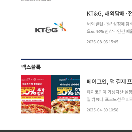
환원 정책을 펼치고 있다”
해외 궐련·'릴' 성장에 
으로 43% 인상…연간 매출·영업이익 가이던스
장에 힘입어 KT&G가 2
2026-08-06 15:45
조정했다. KT&G는
넥스블록
페이코인, 앱 결제 
페이코인이 가상자산 실생활
일 밝혔다. 프로모션은 피자헛, 도미노피자에서 이날부터 진행되며 결제 시 20% 중복할인 혜
택이 제공된다. 특히 4월 
2025-04-30 10:58