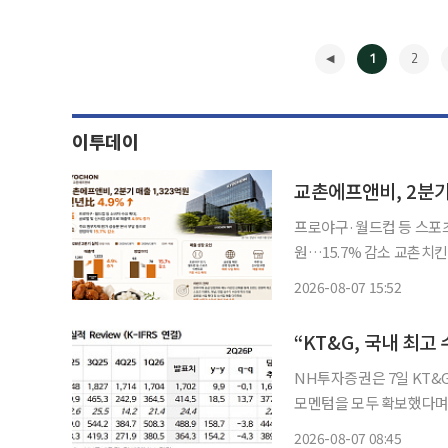
1
2
이투데이
교촌에프앤비, 2분기
프로야구·월드컵 등 스포
원…15.7% 감소 교촌치킨을 운영하는 교촌에프앤비가 올해 2분기 치킨 수요 확대와 글로벌·
신사업 성장에 힘입어 매출
2026-08-07 15:52
이익은 감소
◀
“KT&G, 국내 최
NH투자증권은 7일 KT&
모멘텀을 모두 확보했다며 
은 ‘매수(Buy)’를 유지했다. 주영훈 NH투자증권 연구원은 “KT&G는 국내 최고 수준
2026-08-07 08:45