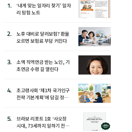
1.
‘내게 맞는 일자리 찾기’ 일자
리 탐험 노트
2.
노후 대비로 달러보험? 환율
오르면 보험료 부담 커진다
3.
소액 직역연금 받는 노인, 기
초연금 수령 길 열린다
4.
초고령사회 ‘제1차 국가인구
전략 기본계획’에 담길 정책
은
5.
브라보 리포트 1호 ‘사오정
시대, 73세까지 일하기 전략’