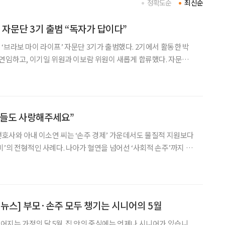
정확도순
최신순
 자문단 3기 출범 “독자가 답이다”
‘브라보 마이 라이프’ 자문단 3기가 출범했다. 2기에서 활동한 박
연임하고, 이기일 위원과 이보람 위원이 새롭게 합류했다. 자문단
반영해 편집 방향과 콘텐츠 관련 의견을 제시하는 역할을 맡아왔다.
 시작으로, 지난해에는 창간 10주년을 기념해
주들도 사랑해주세요”
호사와 아내 이소연 씨는 ‘손주 경제’ 가운데서도 물질적 지원보다
비’의 전형적인 사례다. 나아가 혈연을 넘어선 ‘사회적 손주’까지 품
형 변호사(69)와 이소연 씨(65)를 만난
저녁, ‘비바브라보 손주사랑합창단’ 연습
 뉴스] 부모·손주 모두 챙기는 시니어의 5월
지는 가정의 달 5월. 집 안의 중심에는 언제나 시니어가 있습니