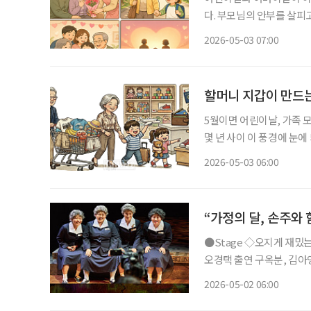
다. 부모님의 안부를 살피
대를 잇는 다리처럼, 시니어의 손길은
2026-05-03 07:00
많아졌지만, 그만큼 시니
할머니 지갑이 만드
5월이면 어린이날, 가족 
몇 년 사이 이 풍경에 눈에
에게 건네는 용돈과 선물은
2026-05-03 06:00
지고 있다. 단순한 ‘용돈 
“가정의 달, 손주와 
●Stage ◇오지게 재밌는 가시나들 일정 5월 15일 ~ 6월 28일 장소 국립극장 하늘극장 연출
오경택 출연 구옥분, 김아영,
지컬 ‘오지게 재밌는 가시
2026-05-02 06:00
곡 가시나들’과 에세이 ‘