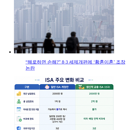
“해로하면 손해?” 8·3 세제개편에 ‘황혼이혼’ 조장
논란