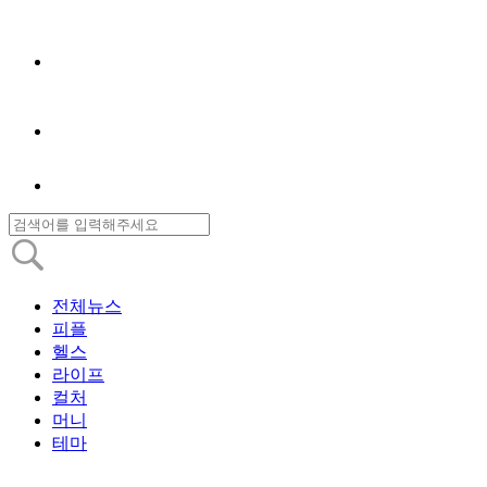
전체뉴스
피플
헬스
라이프
컬처
머니
테마