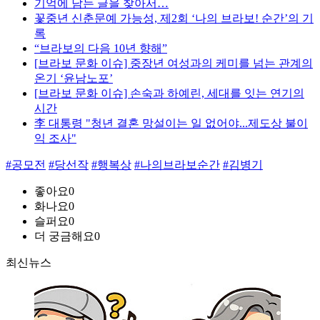
기억에 남는 글을 찾아서…
꽃중년 신춘문예 가능성, 제2회 ‘나의 브라보! 순간’의 기
록
“브라보의 다음 10년 향해”
[브라보 문화 이슈] 중장년 여성과의 케미를 넘는 관계의
온기 ‘윤남노포’
[브라보 문화 이슈] 손숙과 하예린, 세대를 잇는 연기의
시간
李 대통령 "청년 결혼 망설이는 일 없어야...제도상 불이
익 조사"
#공모전
#당선작
#행복상
#나의브라보순간
#김병기
좋아요
0
화나요
0
슬퍼요
0
더 궁금해요
0
최신뉴스