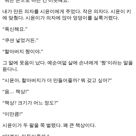
“뭐든 손으로 하는 건 비슷해요.”
내가 만든 의자를 시윤이에게 주었다. 작은 의자다. 시윤이 키
에 맞췄다. 시윤이가 의자에 앉아 엉덩이를 실룩거렸다.
“푹신해요.”
“쿠션 넣었거든.”
“할아버지 짱이야.”
그 말에 웃음이 났다. 예순여덟 살에 손녀에게 ‘짱’이라는 말을
듣다니.
“시윤아, 할아버지가 더 만들어줄까? 뭐 갖고 싶어?”
“음… 책상!”
“책상? 크기가 어느 정도?”
“이만큼!”
시윤이가 두 팔을 쭉 벌렸다. 꽤 큰 책상이다.