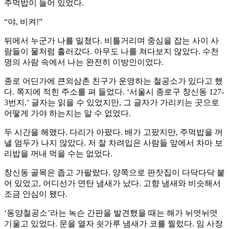
주먹밥이 들어 있었다.
“야, 비켜!”
뒤에서 누군가 나를 밀쳤다. 비틀거리며 중심을 잡는 사이 사
람들이 물처럼 흘러갔다. 아무도 나를 쳐다보지 않았다. 수천
명의 사람 속에서 나는 완전히 이방인이었다.
종로 어딘가에 큰외삼촌 친구가 운영하는 철공소가 있다고 했
다. 쪽지에 적힌 주소를 펴 들었다. ‘서울시 종로구 창신동 127-
3번지.’ 글자는 읽을 수 있었지만, 그 글자가 가리키는 곳으로
어떻게 가야 하는지는 알 수 없었다.
두 시간을 헤맸다. 다리가 아팠다. 배가 고팠지만, 주먹밥을 꺼
낼 엄두가 나지 않았다. 저 잘 차려입은 사람들 앞에서 차마 보
리밥을 꺼내 먹을 수는 없었다.
창신동 골목은 좁고 가팔랐다. 양쪽으로 판잣집이 다닥다닥 붙
어 있었고, 어디선가 연탄 냄새가 났다. 고향 냄새와 비슷해서
조금 안심이 됐다.
‘동양철공소’라는 녹슨 간판을 발견했을 때는 해가 뉘엿뉘엿
기울고 있었다. 문을 열자 쇳가루 냄새가 코를 찔렀다. 임 사장