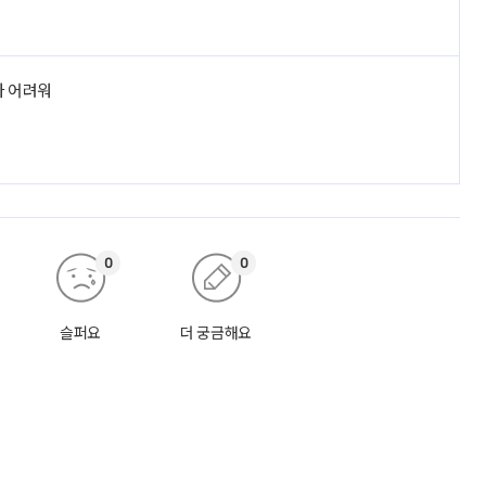
라 어려워
0
0
슬퍼요
더 궁금해요