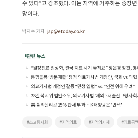
수 있다”고 강조했다. 이는 지역에 거주하는 중장
망이다.
박지수 기자
jsp@etoday.co.kr
관련 뉴스
“원정진료 일상화, 결국 치료 시기 놓쳐요” 정은경 장관, 
통합돌봄 ‘방문재활’ 쟁점 의료기사법 개정안, 국회 vs 의협 
의료기사법 개정안 갈등 “민생 입법” vs. “안전 위해 우려”
28일 복지위 법안소위, 의료기사법 ‘제외’·저출산고령사회
美 폴리실리콘 15% 관세 부과… K태양광은 '반색'
#초고령사회
#지역의료
#지역의사제
#의료공