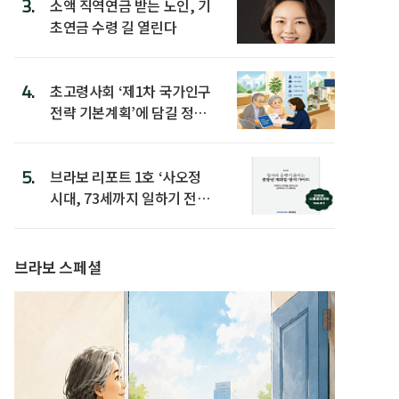
3.
소액 직역연금 받는 노인, 기
초연금 수령 길 열린다
4.
초고령사회 ‘제1차 국가인구
전략 기본계획’에 담길 정책
은
5.
브라보 리포트 1호 ‘사오정
시대, 73세까지 일하기 전략’
발간
브라보 스페셜