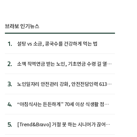
브라보 인기뉴스
1.
설탕 vs 소금, 콩국수를 건강하게 먹는 법
2.
소액 직역연금 받는 노인, 기초연금 수령 길 열린
다
3.
노인일자리 안전관리 강화, 안전전담인력 613명
첫 배치
4.
“아침식사는 든든하게” 70세 이상 식생활 점수
가장 높아
5.
[Trend&Bravo] 거절 못 하는 시니어가 끊어야
할 행동 5