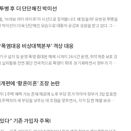
 활용하는 것만으로도 새로운 일을 시작하는 문턱이 훨씬 낮아진다. 취업
 국민취업지원제도 구직활동이 쉽지 않은 사람을 위한 제도다. 개인별 취
 투병 후 더 단단해진 박미선
, ‘브라보 마이 라이프’의 시선으로 짚어봅니다. 왜 떴을까? 유방암 투병을
 박미선이 더욱 단단해진 모습으로 대중의 공감과 응원을 받고 있다. 그러
널에 출연한 그는 방송 활동을 그만하라는 악성 댓글을 받았다고 고백해 눈
삶을 이어가고 있는 박미선은 왜 이전보다 더 큰 관심과 사랑을 받고 있을
 소식 박미선은 재치 있는 말솜씨와 공감 능력으로
‘폭염대응 비상대책본부’ 격상 대응
구 설치 및 운영 폭염 중대본 해제 시까지 24시간 운영, 취약계층 보호 강
리 실외활동 전면 중단 전국적으로 폭염이 확대·장기화하면서 정부가 기존
’로 격상했다. 7일 보건복지부에 따르면 정은경 장관 주재로 폭염 대응
본부를 구성·운영하기로 했다. 이번 조치는 지난 2일 폭염 중앙재난안전대
령된 이후에도 폭염이 전국적으로 확대되고 장기화한 데 따른 것이다. 기존에
제개편에 ‘황혼이혼’ 조장 논란
뒤 1주택 혜택 가능 존재 해로에 노후 부담 증가 막아야 정부가 3일 발표한
주택자의 세 부담을 낮추는 데 초점을 맞추면서, 각각 집 한 채를 보유한
것보다 이혼이 경제적으로 유리해질 수 있다는 분석이 나온다. 종합부동산
1주택 공제와 세액공제 적용 여부는 부부를 하나의 세대로 묶어 판단한다. 부
 세대가 두 채를 가진 것으로 보지만, 실제 이혼해 주거와 생계를 분
수 있다” 기존 가입자 주목!