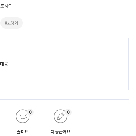
 조사”
#고령화
 대응
진
0
0
슬퍼요
더 궁금해요