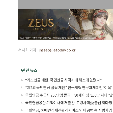
서지희 기자
jhsseo@etoday.co.kr
관련 뉴스
“기초연금 개편, 국민연금 사각지대 해소에 달렸다”
“제2의 국민연금 설립 제안” 연금개혁 연구과제제안 ‘이목’
국민연금 수급자 750만명 돌파…80세 이상 ‘100만 시대’ 
국민연금공단 기획이사에 저출산·고령사회委 출신 하마평
국민연금, 치매안심재산관리서비스 인력 공백 속 시범사업