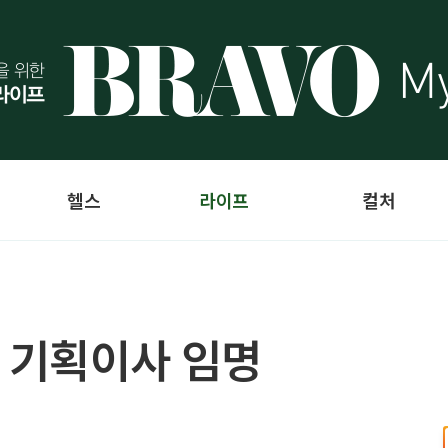
헬스
라이프
컬처
 기획이사 임명