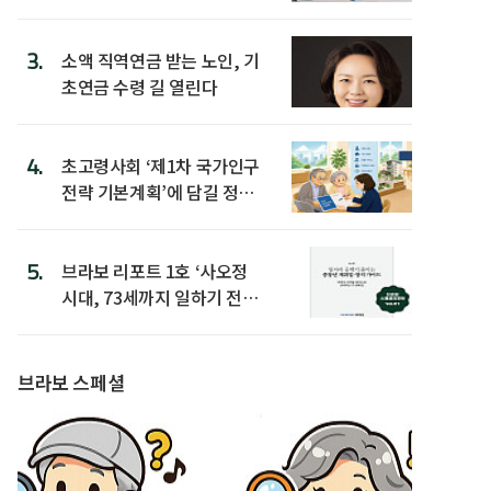
3.
소액 직역연금 받는 노인, 기
초연금 수령 길 열린다
4.
초고령사회 ‘제1차 국가인구
전략 기본계획’에 담길 정책
은
5.
브라보 리포트 1호 ‘사오정
시대, 73세까지 일하기 전략’
발간
브라보 스페셜