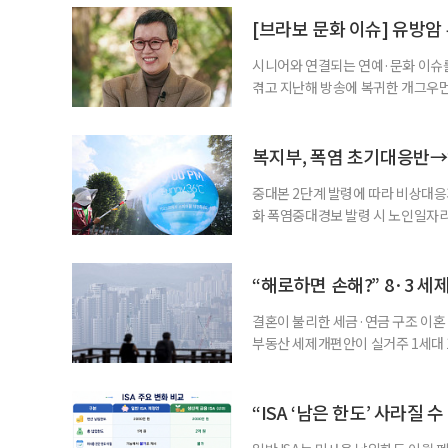
자신의 상황에 맞는 지원기관을 알고
준비부터 구직 수당까지 고용노동부
[브라보 문화 이슈] 유방암
업 지원 계획을 세
시니어와 연결되는 연예·문화 이슈를
겪고 지난해 방송에 복귀한 개그우먼
나 최근 개그맨 김영철의 유튜브 채
길을 끌었다. 투병 이후에도 자신의 
까. 오랜 방송 생활 뒤 전해진 투병
복지부, 폭염 초기대응반→
중대본 2단계 발령에 따라 비상대응기
화 폭염중대경보 발령 시 노인일자
초기대응반을 ‘폭염대응 비상대책본부
긴급회의를 열고 폭염대응 비상대책
책본부(중대본) 2단계(심각)가 발
“해로하면 손해?” 8·3 세
운영
결혼이 불리한 세금·연금 구조 이혼 
부동산 세제개편안이 실거주 1세대 1
고령 부부에게는 혼인을 유지하는 
세는 개인별로 부과하지만, 1세대 
부가 각자 집 한 채씩을 보유하면 한
“ISA ‘남은 한도’ 사라질 