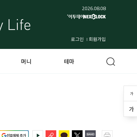
2026.08.08
로그인
회원가입
머니
테마
가
가
선호매체 추가