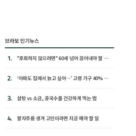
브라보 인기뉴스
1.
"후회하지 않으려면" 60세 넘어 끊어내야 할 사
람 1위
2.
‘아파도 집에서 늙고 싶어…’ 고령 가구 40% 노
후 주택이라 어...
3.
설탕 vs 소금, 콩국수를 건강하게 먹는 법
4.
팔자주름 생겨 고민이라면 지금 해야 할 일