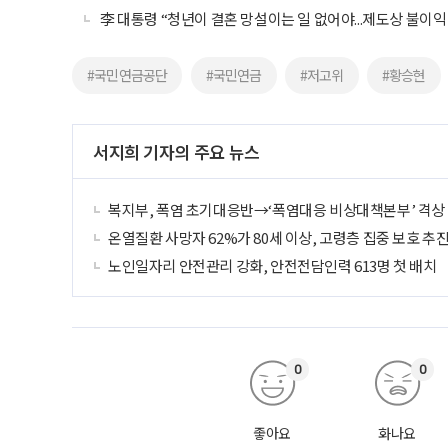
李 대통령 “청년이 결혼 망설이는 일 없어야...제도상 불이익
#국민연금공단
#국민연금
#저고위
#황승현
서지희 기자의 주요 뉴스
복지부, 폭염 초기대응반→‘폭염대응 비상대책본부’ 격상
온열질환 사망자 62%가 80세 이상, 고령층 집중 보호 추
노인일자리 안전관리 강화, 안전전담인력 613명 첫 배치
0
0
좋아요
화나요