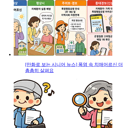
[만화로 보는 시니어 뉴스] 폭염 속 치매어르신 더
촘촘히 살펴요