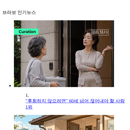
브라보 인기뉴스
1.
"후회하지 않으려면" 60세 넘어 끊어내야 할 사람
1위