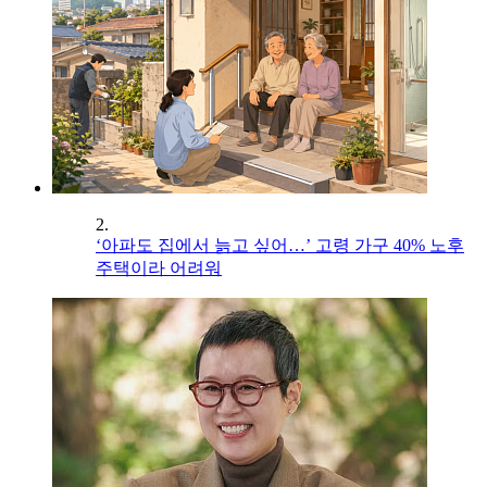
2.
‘아파도 집에서 늙고 싶어…’ 고령 가구 40% 노후
주택이라 어려워