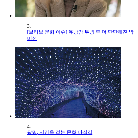
3.
[브라보 문화 이슈] 유방암 투병 후 더 단단해진 박
미선
4.
광명, 시간을 걷는 문화 마실길