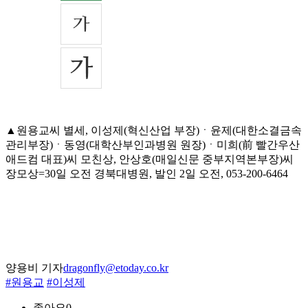
▲원용교씨 별세, 이성제(혁신산업 부장)ㆍ윤제(대한소결금속
관리부장)ㆍ동영(대학산부인과병원 원장)ㆍ미희(前 빨간우산
애드컴 대표)씨 모친상, 안상호(매일신문 중부지역본부장)씨
장모상=30일 오전 경북대병원, 발인 2일 오전, 053-200-6464
양용비 기자
dragonfly@etoday.co.kr
#원용교
#이성제
좋아요
0