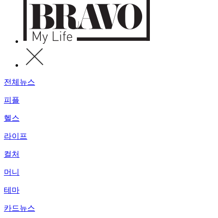
전체뉴스
피플
헬스
라이프
컬처
머니
테마
카드뉴스