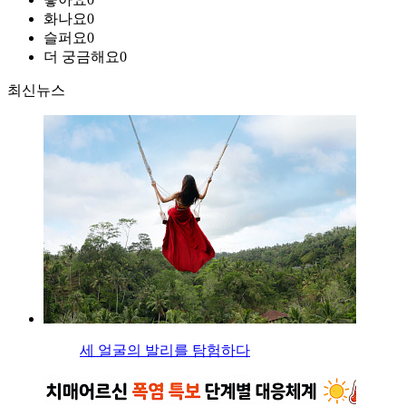
화나요
0
슬퍼요
0
더 궁금해요
0
최신뉴스
세 얼굴의 발리를 탐험하다