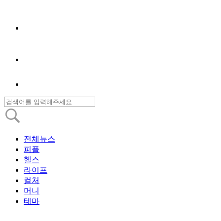
전체뉴스
피플
헬스
라이프
컬처
머니
테마