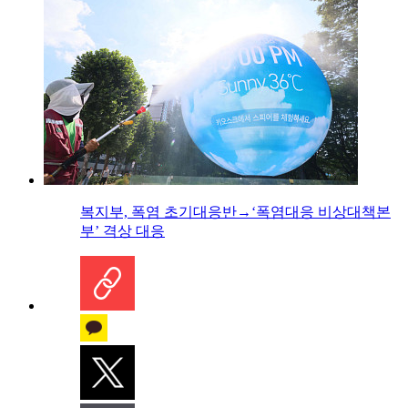
복지부, 폭염 초기대응반→‘폭염대응 비상대책본
부’ 격상 대응