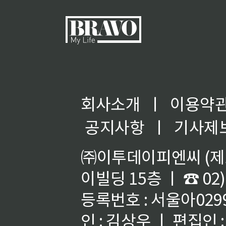
회사소개
ㅣ
이용약
공지사항
ㅣ
기사제
㈜이투데이피엔씨 (제호
이빌딩 15층 ㅣ ☎ 02)
등록번호 : 서울아02992
인 : 김상우 ㅣ 편집인