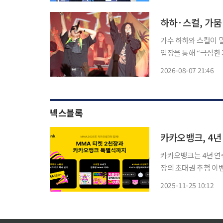
를 이어갔다. 반면 정
하하·스컬, 가뭄
가수 하하와 스컬이 밀양 축제
입장을 통해 “극심한
격려의 말씀을 전한다”라며 이같은 글을 남
2026-08-07 21:46
밀양 슈퍼 페스티벌’
넥스블록
카카오뱅크는 4년 연속
장의 초대권 추첨 이벤트를 실시한다. MMA는 멜론
직 페스티벌이다. 20
2025-11-25 10:12