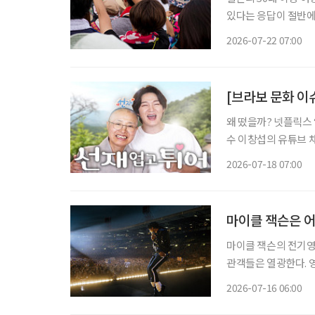
있다는 응답이 절반에
스마트폰 사용 능력을
2026-07-22 07:00
사례
[브라보 문화 이
왜 떴을까? 넷플릭스 
수 이창섭의 유튜브 채널 ‘
은 “이창섭 권력 인정
2026-07-18 07:00
마이클 잭슨은 
마이클 잭슨의 전기영
관객들은 열광한다. 
시대의 기호가 대중의 마음을 
2026-07-16 06:00
하나쯤 있다