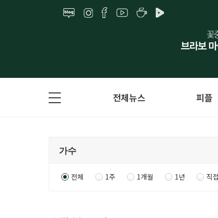
전체뉴스
피플
전체
1주
1개월
1년
직