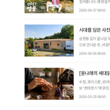
짚어봅니다. 왜 떴을까? 가수 임영웅이 산골 생활에 나섰다. 지난 23일 첫 방송된 SBS 예능
‘산골총각 영웅’이 시
2026-06-27 08:00
팬층이 두터운 임영웅
시대를 담은 사진
삼청동 길이 끝나갈 
으로 건너온 듯, 바
넓은 공간을 지나 만
2026-06-05 06:00
[윤나래의 세대읽
수정, 워리스톤, 반
보 ‘퀸테센스’에 얽힌
그런데 그 크리스털을 
2026-05-25 06:00
(淨水)’라는 뜻을 