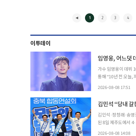
1
2
3
4
이투데이
임영웅, 어느덧 
가수 임영웅이 데뷔 10주년을 
통해 “10년 전 오늘
다. 임영웅은 “거창한 무대, 화려한 홍보, TV 방송도 없이 그저 한두 곡 발표해 CD 몇 장을 뽑
2026-08-08 17:51
아내는 것, 그게 저
◀
김민석 “당내 갈
김민석·정청래·송영길 
된 8일 제주도에서 4·3 정신을 
제주에서 열린 제주 
2026-08-08 14:08