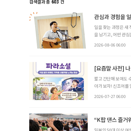
검색결과 총
603
건
관심과 경험을 
일을 찾는 과정은 새
을 남기고, 어떤 관심
그대로 이어가려는 사
2026-08-06 06:00
람, 자신이 변화시킬
[요즘말 사전] 나
짧고 간단해 보여도 
아가 보자! 신조어를
은 기운이 더해진다. 트로트 프로그램에서 본 가수를 응원하게 되고, 밤마다 AI와 대화를 나누
2026-07-27 06:00
다 보면 어느새 친구처
“K팝 댄스 즐거워
일본의 50대 이상 여