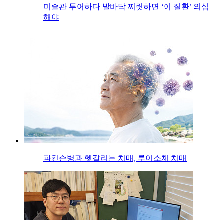
미술관 투어하다 발바닥 찌릿하면 ‘이 질환’ 의심
해야
파킨슨병과 헷갈리는 치매, 루이소체 치매