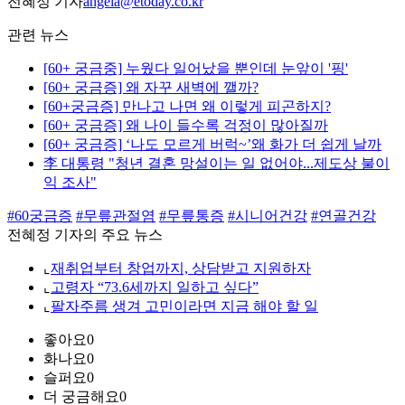
전혜정 기자
angela@etoday.co.kr
관련 뉴스
[60+ 궁금중] 누웠다 일어났을 뿐인데 눈앞이 '핑'
[60+ 궁금증] 왜 자꾸 새벽에 깰까?
[60+궁금증] 만나고 나면 왜 이렇게 피곤하지?
[60+ 궁금증] 왜 나이 들수록 걱정이 많아질까
[60+ 궁금증] ‘나도 모르게 버럭~’왜 화가 더 쉽게 날까
李 대통령 "청년 결혼 망설이는 일 없어야...제도상 불이
익 조사"
#60궁금증
#무릎관절염
#무릎통증
#시니어건강
#연골건강
전혜정 기자의 주요 뉴스
⌞
재취업부터 창업까지, 상담받고 지원하자
⌞
고령자 “73.6세까지 일하고 싶다”
⌞
팔자주름 생겨 고민이라면 지금 해야 할 일
좋아요
0
화나요
0
슬퍼요
0
더 궁금해요
0