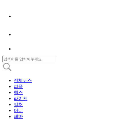
전체뉴스
피플
헬스
라이프
컬처
머니
테마