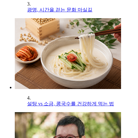
3.
광명, 시간을 걷는 문화 마실길
4.
설탕 vs 소금, 콩국수를 건강하게 먹는 법