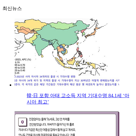
최신뉴스
韓·日 포함 아태 고소득 지역 기대수명 84.1세 ‘아
시아 최고’