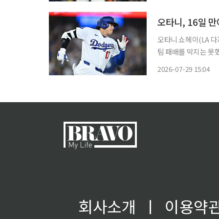
국시간) “오타니가 
오타니, 16일 
오타니 쇼헤이(LA 
팀 패배를 막지는 못했다. 오타니는 29일(한국시간) 미국 캘리포니아주 로스
타디움에서 열린 20
2026-07-29 15:04
지명타자로 선발 출전해
회사소개
ㅣ
이용약