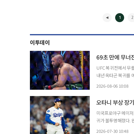
1
2
이투데이
69초 만에 무너
UFC 복귀전에서 무
내년 옥타곤 복귀를 예고했다. 맥그리거는 5일(이하 현지시간) 자
아주 잘됐다”며 “자
2026-08-06 10:08
◀
오타니 부상 장기
미국프로야구 메이저리그
귀가 불투명해졌다. 
레이드 마감 시한을 앞두고 
2026-07-30 10:48