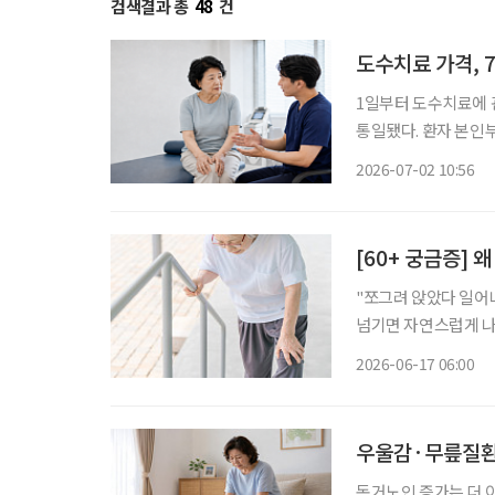
검색결과 총
48
건
도수치료 가격, 
1일부터 도수치료에 
통일됐다. 환자 본인
권 안으로 넣은 것이다. 보건복지부는 1일 “도수치료 관리급여가 시행된다”고 밝혔다.
2026-07-02 10:56
여는 과잉 우려가 큰
[60+ 궁금증] 
"쪼그려 앉았다 일어나면 
넘기면 자연스럽게 나
어서면 첫 걸음이 무겁
2026-06-17 06:00
이 아니다. 무
우울감·무릎질환 
독거노인 증가는 더 