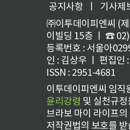
공지사항
ㅣ
기사제
㈜이투데이피엔씨 (제호
이빌딩 15층 ㅣ ☎ 02)
등록번호 : 서울아02992
인 : 김상우 ㅣ 편집인
ISSN : 2951-4681
이투데이피엔씨 임직원
윤리강령
및 실천규정을
브라보 마이 라이프의
저작권법의 보호를 받