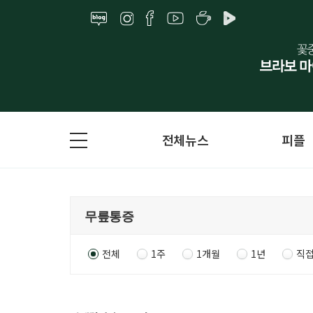
전체뉴스
피플
전체
1주
1개월
1년
직