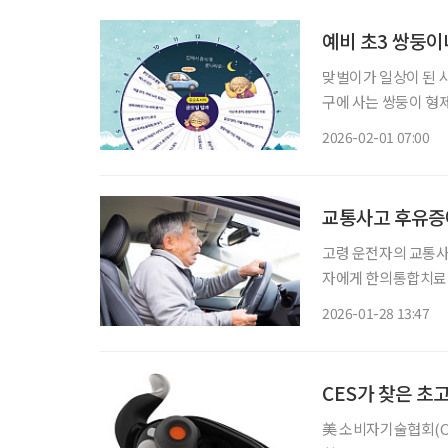
예비 초3 쌍둥이
맞벌이가 일상이 된 시
구에 사는 쌍둥이 형
순옥 씨의 금요일을 따
2026-02-01 07:00
와주는 육아’가 아니라
교통사고 후유증
고령 운전자의 교통사
자에게 한의통합치료가 효과적이라
구팀은 65세 이상 교
2026-01-28 13:47
료 후 통증 완화와 기
CES가 찾은 초
美 소비자기술협회(CT