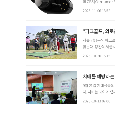
회 CES(Consume
비스를 선정해 CES
2025-11-06 13:52
운데, 내년도 CES
“파크골프, 외로
서울 강남구의 파크골
않는다. 강완식 서울
께 어울리는 회원이 있
2025-10-30 15:15
력”
치매를 예방하는 
9월 21일 치매극복의
다. 치매는 나이와 함께 찾아오는 불가피한 질병이 아니다. 연구에 따르면 생활 습관 관리와 꾸
준한 뇌 자극 활동, 
2025-10-13 07:00
수 있다고 한다. 최