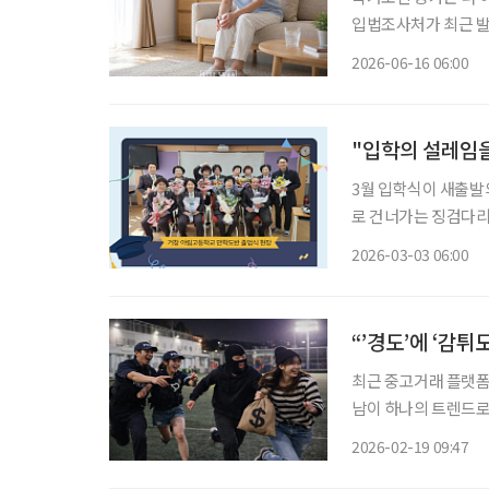
입법조사처가 최근 발
제’ 보고서에 따르면 20
2026-06-16 06:00
"입학의 설레임을
3월 입학식이 새출발의
로 건너가는 징검다리
작’을 준비한다. 거
2026-03-03 06:00
“’경도’에 ‘감튀
최근 중고거래 플랫폼
남이 하나의 트렌드로 
도)’과 감자튀김을 함께 즐기는 ‘감튀
2026-02-19 09:47
서 누구나 즐길 수 