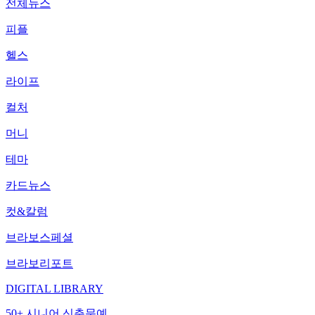
전체뉴스
피플
헬스
라이프
컬처
머니
테마
카드뉴스
컷&칼럼
브라보스페셜
브라보리포트
DIGITAL LIBRARY
50+ 시니어 신춘문예