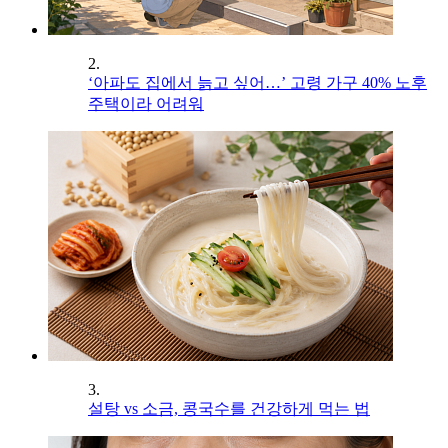
2.
‘아파도 집에서 늙고 싶어…’ 고령 가구 40% 노후
주택이라 어려워
3.
설탕 vs 소금, 콩국수를 건강하게 먹는 법