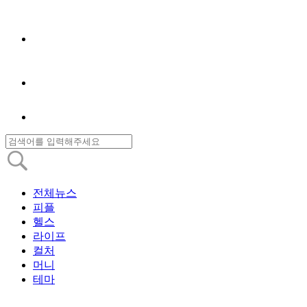
전체뉴스
피플
헬스
라이프
컬처
머니
테마