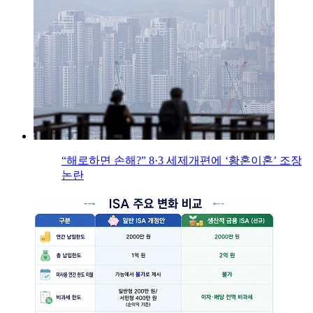
“해로하면 손해?” 8·3 세제개편에 ‘황혼이혼’ 조장
논란