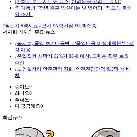
[만화로 보는 시니어 뉴스] 반려동물 살리는 ‘준비’
李 대통령 "청년 결혼 망설이는 일 없어야...제도상 불이
익 조사"
#월드컵
#멕시코
#모기
#A형간염
#예방접종
서지희 기자의 주요 뉴스
⌞
복지부, 폭염 초기대응반→‘폭염대응 비상대책본부’ 격
상 대응
⌞
온열질환 사망자 62%가 80세 이상, 고령층 집중 보호
추진
⌞
노인일자리 안전관리 강화, 안전전담인력 613명 첫 배
치
좋아요
0
화나요
0
슬퍼요
0
더 궁금해요
0
최신뉴스