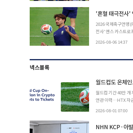
'혼혈 태극전사'
2026 국제축구연맹(
전사’ 옌스 카스트로
시즌 준비에 변수로 떠올랐다. 묀헨글라트바흐는 6일(한국시간) 
2026-08-06 14:37
게른과의 프리시즌 연습
넥스블록
월드컵도 온체인
월드컵 기간 40만 개
연관 이력…HTX 자금 
2026 국제축구연맹(
2026-08-01 07:00
달한 것으로 나타났다.
NHN KCP·아발