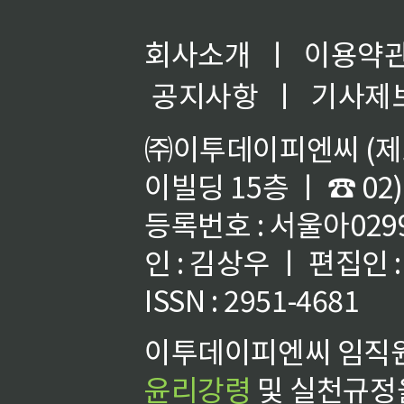
회사소개
ㅣ
이용약
공지사항
ㅣ
기사제
㈜이투데이피엔씨 (제호
이빌딩 15층 ㅣ ☎ 02)
등록번호 : 서울아02992
인 : 김상우 ㅣ 편집인
ISSN : 2951-4681
이투데이피엔씨 임직원
윤리강령
및 실천규정을