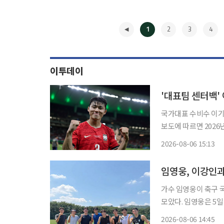
1
2
3
4
이투데이
'대표팀 센터백'
국가대표 수비수 이기혁(
보도에 따르면 202
이기혁은 올해 9~12월 입영
2026-08-06 15:13
그1을 대표하는 센터백
◀
임영웅, 이강인과
가수 임영웅이 축구 
모았다. 임영웅은 5일 자신의 SNS에 “아우파 아틀레티(Aupa Atleti)”라는 글과 함께 여러
장의 사진을 게재했다
2026-08-06 14:45