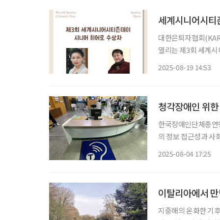
세계시니어시티즌
대한은퇴자협회(KAR
열리는 제3회 세계시
화연구원 원장과 장기봉 
2025-08-19 14:53
어로’는 나이에 구애
게
청각장애인 위한 
한국장애인단체총연맹
의 정보 접근성과 사회
로 확대 설치되고 있다고 밝혔다. 텔레코일존은 보청기 사
2025-08-04 17:25
게 소리를 들을 수 
이탈리아에서 만난
지중해의 온화한 기후