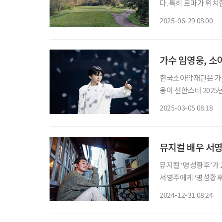
다. 특히 로마가 위치
의 골프장을 앞세워 
2025-06-29 08:00
도시로 알려진 로마에
가수 임영웅, 소
한국소아암재단은 가수
웅이 선한스타 2025
희귀난치질환 환아들의 
2025-03-05 08:18
는 스타의 선한 영향
뮤지컬 배우 서영
뮤지컬 ‘명성황후’가 
서영주에게 ‘명성황후’
에 출연한 그는 “저의 
2024-12-31 08:24
주와 ‘명성황후’는 