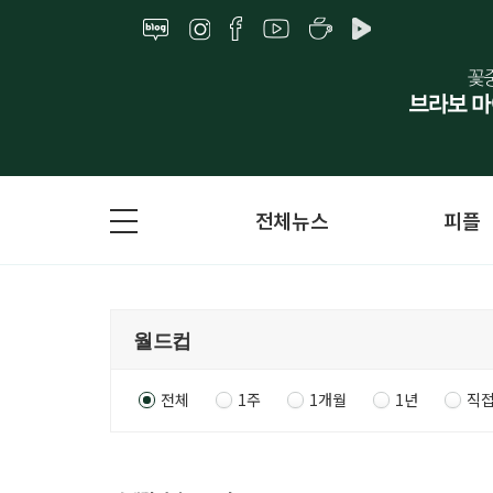
전체뉴스
피플
전체
1주
1개월
1년
직