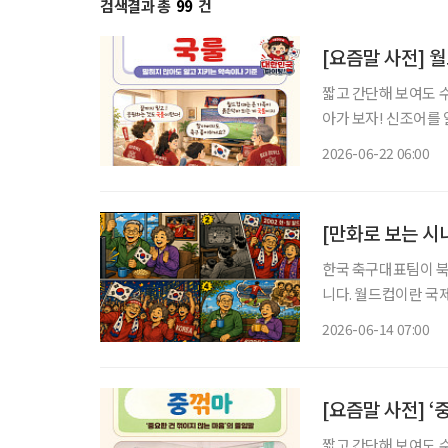
검색결과 총
99
건
[요즘말 사전] 
짧고 간단해 보여도 
아가 보자! 신조어를
은 기운이 더해진다. 월드컵 시즌이 되면 익숙한 풍경이 펼쳐진다. 누가 시키지 않아도 빨간 티
2026-06-22 06:00
셔츠를 꺼내 입고, 경
[만화로 보는 시
한국 축구대표팀이 북
니다. 월드컵이란 국제 경기는 젊은 세대에게 응원과 열정의 경험이고, 시니어 세대에게는 추
억을 불러일으킵니다. 
2026-06-14 07:00
흑백TV로 경기를 보던
[요즘말 사전] ‘
짧고 간단해 보여도 