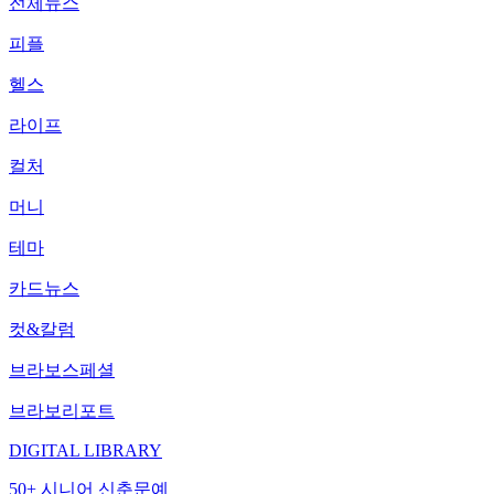
전체뉴스
피플
헬스
라이프
컬처
머니
테마
카드뉴스
컷&칼럼
브라보스페셜
브라보리포트
DIGITAL LIBRARY
50+ 시니어 신춘문예