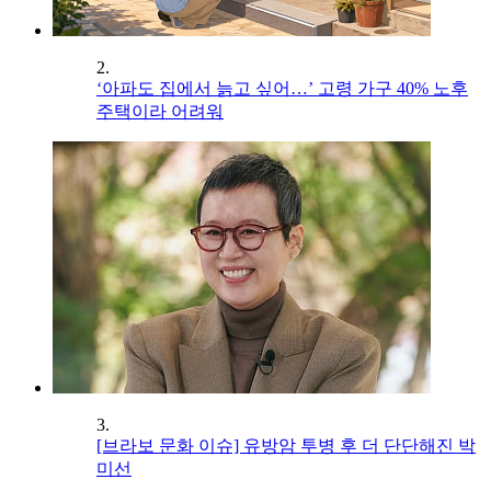
2.
‘아파도 집에서 늙고 싶어…’ 고령 가구 40% 노후
주택이라 어려워
3.
[브라보 문화 이슈] 유방암 투병 후 더 단단해진 박
미선