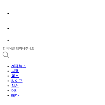
전체뉴스
피플
헬스
라이프
컬처
머니
테마