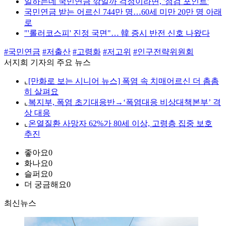
일하는데 국민연금 깎일까 걱정이라면, '점검 포인트'
국민연금 받는 어르신 744만 명…60세 미만 20만 명 아래
로
"'롤러코스피' 진정 국면"… 韓 증시 반전 신호 나왔다
#국민연금
#저출산
#고령화
#저고위
#인구전략위원회
서지희 기자의 주요 뉴스
⌞
[만화로 보는 시니어 뉴스] 폭염 속 치매어르신 더 촘촘
히 살펴요
⌞
복지부, 폭염 초기대응반→‘폭염대응 비상대책본부’ 격
상 대응
⌞
온열질환 사망자 62%가 80세 이상, 고령층 집중 보호
추진
좋아요
0
화나요
0
슬퍼요
0
더 궁금해요
0
최신뉴스