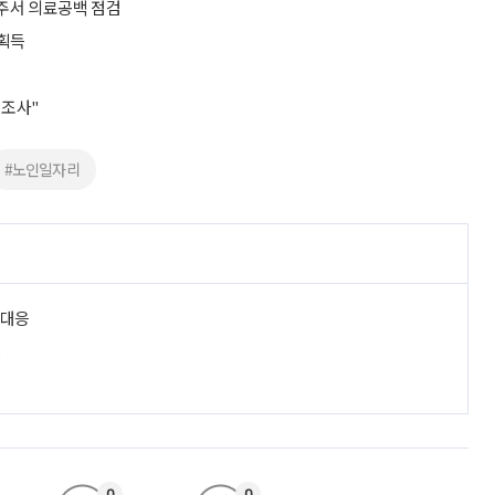
영주서 의료공백 점검
 획득
 조사"
#노인일자리
 대응
진
0
0