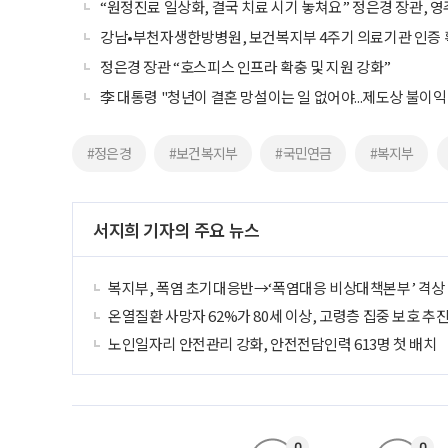
“원정진료 일상화, 결국 치료 시기 놓쳐요” 정은경 장관, 
강남•부천자생한방병원, 보건복지부 4주기 의료기관 인증
정은경 장관 “호스피스 인프라 확충 및 지원 강화”
李 대통령 "청년이 결혼 망설이는 일 없어야...제도상 불이익
#정은경
#보건복지부
#국민연금
#복지부
서지희 기자의 주요 뉴스
복지부, 폭염 초기대응반→‘폭염대응 비상대책본부’ 격상
온열질환 사망자 62%가 80세 이상, 고령층 집중 보호 추
노인일자리 안전관리 강화, 안전전담인력 613명 첫 배치
0
0