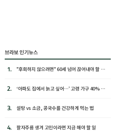
브라보 인기뉴스
1.
"후회하지 않으려면" 60세 넘어 끊어내야 할 사
람 1위
2.
‘아파도 집에서 늙고 싶어…’ 고령 가구 40% 노
후 주택이라 어...
3.
설탕 vs 소금, 콩국수를 건강하게 먹는 법
4.
팔자주름 생겨 고민이라면 지금 해야 할 일