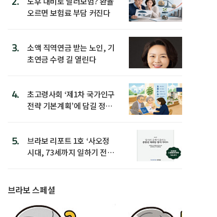
2.
노후 대비로 달러보험? 환율
오르면 보험료 부담 커진다
3.
소액 직역연금 받는 노인, 기
초연금 수령 길 열린다
4.
초고령사회 ‘제1차 국가인구
전략 기본계획’에 담길 정책
은
5.
브라보 리포트 1호 ‘사오정
시대, 73세까지 일하기 전략’
발간
브라보 스페셜