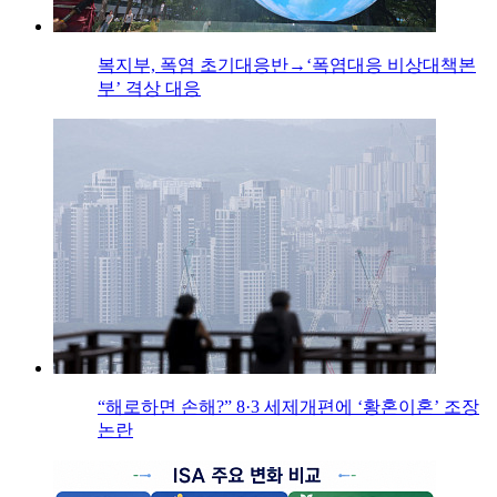
복지부, 폭염 초기대응반→‘폭염대응 비상대책본
부’ 격상 대응
“해로하면 손해?” 8·3 세제개편에 ‘황혼이혼’ 조장
논란