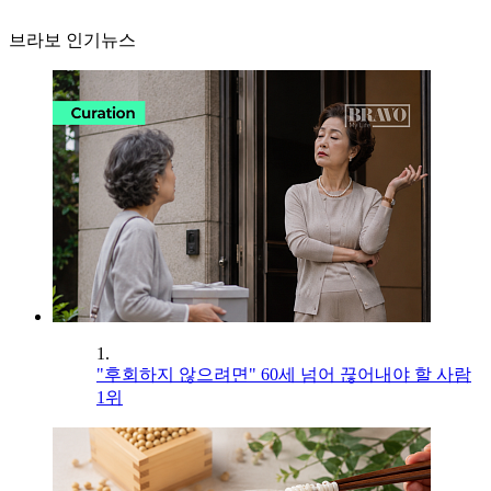
브라보 인기뉴스
1.
"후회하지 않으려면" 60세 넘어 끊어내야 할 사람
1위