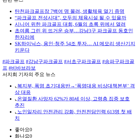
탄천파크골프장 7백여 명 몰려, 생활체육 열기 증명
“파크골프 전성시대”, 모두의 체육시설 될 수 있을까
시니어 위한 파크골프 대회, 6월의 초록 위에서 열려
초여름 그린 위 뜨거운 승부…강남3구 파크골프 동호인
한자리에
SK하이닉스, 용인·청주 54조 투자… AI 메모리 생산기지
키운다
#파크골프
#강남구파크골프
#서초구파크골프
#송파구파크골
프
#비바브라보
서지희 기자의 주요 뉴스
⌞
복지부, 폭염 초기대응반→‘폭염대응 비상대책본부’ 격
상 대응
⌞
온열질환 사망자 62%가 80세 이상, 고령층 집중 보호
추진
⌞
노인일자리 안전관리 강화, 안전전담인력 613명 첫 배
치
좋아요
0
화나요
0