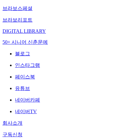
브라보스페셜
브라보리포트
DIGITAL LIBRARY
50+ 시니어 신춘문예
블로그
인스타그램
페이스북
유튜브
네이버카페
네이버TV
회사소개
구독신청