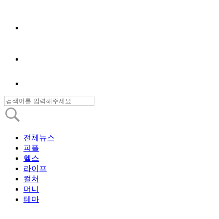
전체뉴스
피플
헬스
라이프
컬처
머니
테마