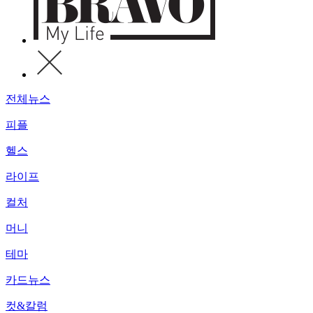
전체뉴스
피플
헬스
라이프
컬처
머니
테마
카드뉴스
컷&칼럼