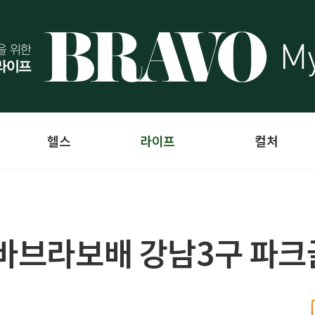
헬스
라이프
컬처
비바브라보배 강남3구 파