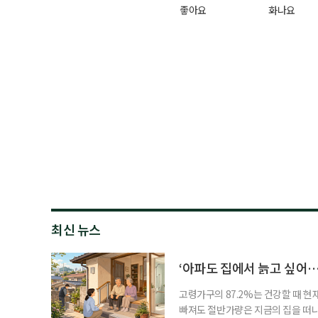
좋아요
화나요
최신 뉴스
‘아파도 집에서 늙고 싶어…
고령가구의 87.2%는 건강할 때 현
빠져도 절반가량은 지금의 집을 떠나