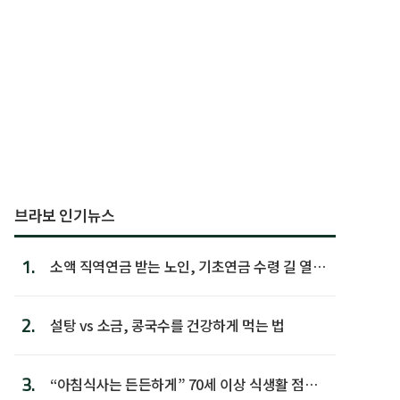
브라보 인기뉴스
1.
소액 직역연금 받는 노인, 기초연금 수령 길 열린
다
2.
설탕 vs 소금, 콩국수를 건강하게 먹는 법
3.
“아침식사는 든든하게” 70세 이상 식생활 점수