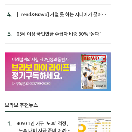
가장 높아
4.
[Trend&Bravo] 거절 못 하는 시니어가 끊어야
할 행동 5
5.
65세 이상 국민연금 수급자 비중 80% ‘돌파’
브라보 추천뉴스
1.
4050 1인 가구 ‘노후’ 걱정,
“노후 대비 자금 준비 어려