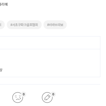
자리에
회
#서초구파크골프협회
#비바브라보
진
상
0
0