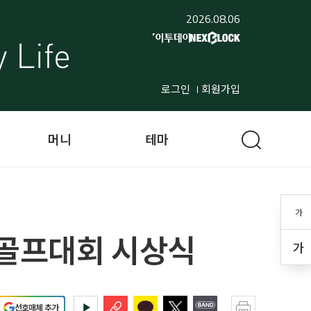
2026.08.06
로그인
회원가입
머니
테마
가
크골프대회 시상식
가
선호매체 추가