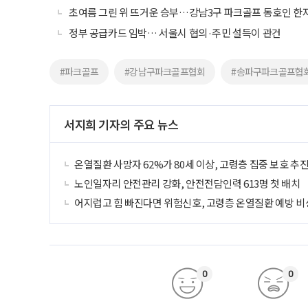
초여름 그린 위 뜨거운 승부…강남3구 파크골프 동호인 한
정부 공급카드 임박… 서울시 협의·주민 설득이 관건
#파크골프
#강남구파크골프협회
#송파구파크골프협
서지희 기자의 주요 뉴스
온열질환 사망자 62%가 80세 이상, 고령층 집중 보호 추
노인일자리 안전관리 강화, 안전전담인력 613명 첫 배치
어지럽고 힘 빠진다면 위험신호, 고령층 온열질환 예방 비
0
0