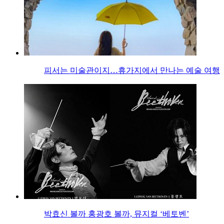
피서는 미술관이지…휴가지에서 만나는 예술 여행
박효신 볼까 홍광호 볼까, 뮤지컬 ‘베토벤’