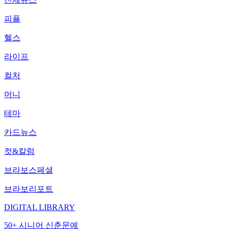
피플
헬스
라이프
컬처
머니
테마
카드뉴스
컷&칼럼
브라보스페셜
브라보리포트
DIGITAL LIBRARY
50+ 시니어 신춘문예