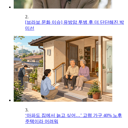
2.
[브라보 문화 이슈] 유방암 투병 후 더 단단해진 박
미선
3.
‘아파도 집에서 늙고 싶어…’ 고령 가구 40% 노후
주택이라 어려워