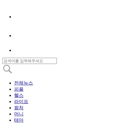
전체뉴스
피플
헬스
라이프
컬처
머니
테마