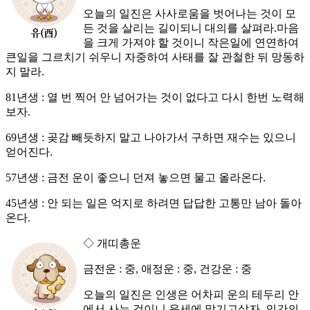
오늘의 일진은 사사로움을 벗어나는 것이 모
든 것을 살리는 길이되니 대의를 살펴라.마음
을 크게 가져야 할 것이니 작은일에 연연하여
큰일을 그르치기 쉬우니 자중하여 사태를 잘 관철한 뒤 망동하
지 말라.
81년생 : 열 번 찍어 안 넘어가는 것이 없다고 다시 한번 노력해
보자.
69년생 : 곶감 빼듯하지 말고 나아가서 구하면 재수는 있으니
얻어진다.
57년생 : 금전 운이 좋으니 던져 놓으면 물고 올라온다.
45년생 : 안 되는 일은 억지로 하려면 답답한 고통만 남아 돌아
온다.
◇ 개띠총운
금전운 : 중, 애정운 : 중, 건강운 : 중
오늘의 일진은 인생은 어차피 운의 테두리 안
에서 사는 것이니 운세에 맡기고살자. 인간의