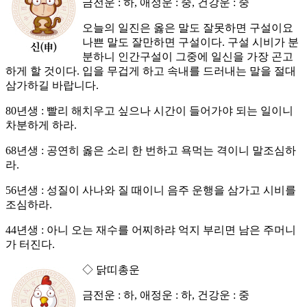
금전운 : 하, 애정운 : 중, 건강운 : 중
오늘의 일진은 옳은 말도 잘못하면 구설이요
나쁜 말도 잘만하면 구설이다. 구설 시비가 분
분하니 인간구설이 그중에 일신을 가장 곤고
하게 할 것이다. 입을 무겁게 하고 속내를 드러내는 말을 절대
삼가하길 바랍니다.
80년생 : 빨리 해치우고 싶으나 시간이 들어가야 되는 일이니
차분하게 하라.
68년생 : 공연히 옳은 소리 한 번하고 욕먹는 격이니 말조심하
라.
56년생 : 성질이 사나와 질 때이니 음주 운행을 삼가고 시비를
조심하라.
44년생 : 아니 오는 재수를 어찌하랴 억지 부리면 남은 주머니
가 터진다.
◇ 닭띠총운
금전운 : 하, 애정운 : 하, 건강운 : 중