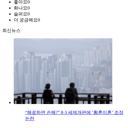
좋아요
0
화나요
0
슬퍼요
0
더 궁금해요
0
최신뉴스
“해로하면 손해?” 8·3 세제개편에 ‘황혼이혼’ 조장
논란