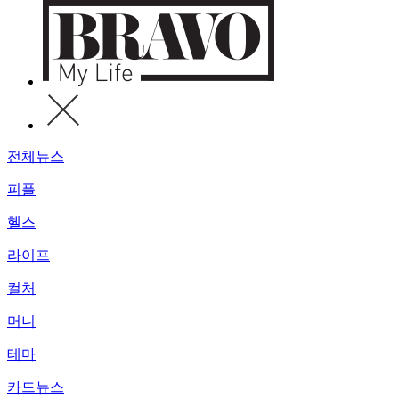
전체뉴스
피플
헬스
라이프
컬처
머니
테마
카드뉴스