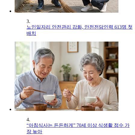
3.
노인일자리 안전관리 강화, 안전전담인력 613명 첫
배치
4.
“아침식사는 든든하게” 70세 이상 식생활 점수 가
장 높아