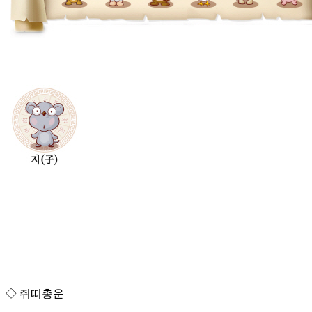
◇ 쥐띠총운