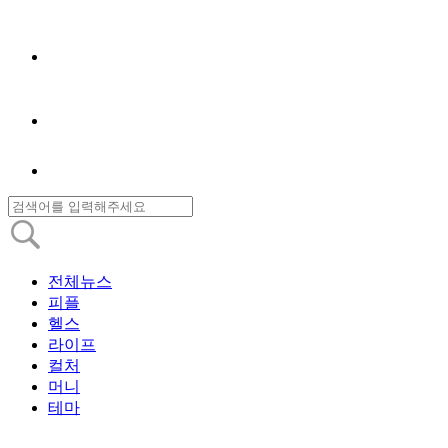
전체뉴스
피플
헬스
라이프
컬처
머니
테마