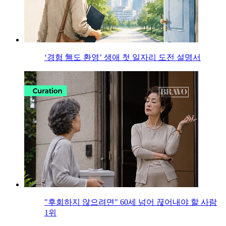
‘경험 無도 환영’ 생애 첫 일자리 도전 설명서
"후회하지 않으려면" 60세 넘어 끊어내야 할 사람
1위